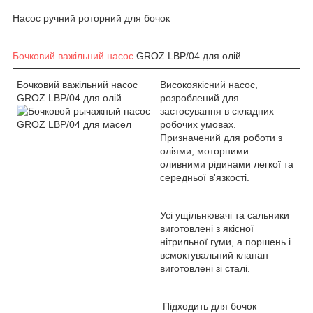
Насос ручний роторний для бочок
Бочковий важільний насос
GROZ LBP/04 для олій
Бочковий важільний насос
Високоякісний насос,
GROZ LBP/04 для олій
розроблений для
застосування в складних
робочих умовах.
Призначений для роботи з
оліями, моторними
оливними рідинами легкої та
середньої в'язкості.
Усі ущільнювачі та сальники
виготовлені з якісної
нітрильної гуми, а поршень і
всмоктувальний клапан
виготовлені зі сталі.
Підходить для бочок