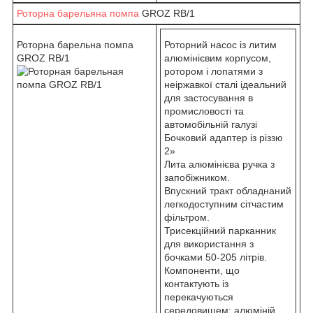
Роторна барельяна помпа
GROZ RB/1
Роторна барельна помпа
Роторний насос із литим
GROZ RB/1
алюмінієвим корпусом,
ротором і лопатями з
неіржавкої сталі ідеальний
для застосування в
промисловості та
автомобільній галузі
Бочковий адаптер із різзю
2»
Лита алюмінієва ручка з
запобіжником.
Впускний тракт обладнаний
легкодоступним сітчастим
фільтром.
Трисекційний парканник
для використання з
бочками 50-205 літрів.
Компоненти, що
контактують із
перекачуються
середовищем: алюміній,