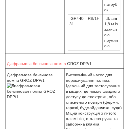
патруб
ок
GR440
RB/1H
Шланг
31
1,8 м із
захисн
ою
пружин
ою
Діафрагмова бензинова помпа
GROZ DPP/1
Діафрагмова бензинова
Високоміцний насос для
помпа GROZ DPP/1
перекачування палива.
Ідеальний для застосування
в місцях, де немає швидкого
доступу до електрики, або
стисненого повітря (ферми,
гаражі, будмайданчика, суда)
Міцна конструкція з литого
алюмінію, сталева ручка та
запобіжна клямка.