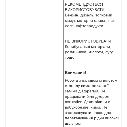
РЕКОМЕНДУЄТЬСЯ
ВИКОРИСТОВУВАТИ
Бензин, дизель, топковий
мазут, моторна олива, інші
легкі нафтопродукти
НЕ ВИКОРИСТОВУВАТИ
Корибувальні матеріали,
розчинники, кислоти, лугу
тощо.
Внимание!
Робота з паливом із вмістом
етанолу вимагає частої
заміни діафрагми. Не
працювати біля джерел
вогню/іск. Деякі рідини є
вибухобезпечними. Не
застосовувати насос для
перекачування рідин високої
щільності.