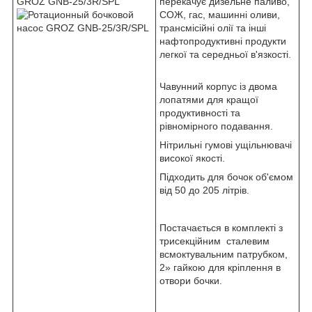
GROZ GNB-25/3R/SPL
перекачує дизельне паливо,
СОЖ, гас, машинні оливи,
трансмісійні олії та інші
нафтопродуктивні продукти
легкої та середньої в'язкості.
Чавунний корпус із двома
лопатями для кращої
продуктивності та
рівномірного подавання.
Нітрильні гумові ущільнювачі
високої якості.
Підходить для бочок об'ємом
від 50 до 205 літрів.
Постачається в комплекті з
трисекційним сталевим
всмоктувальним патрубком,
2» гайкою для кріплення в
отвори бочки.