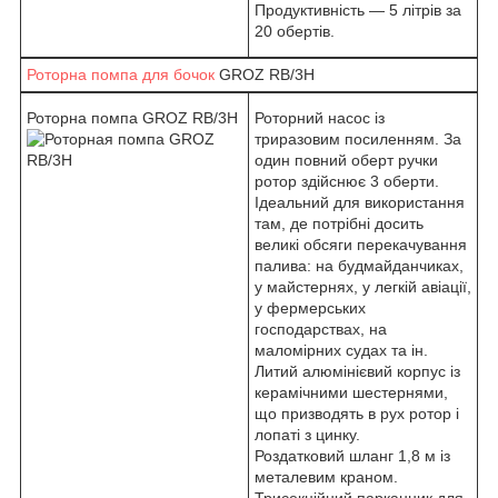
Продуктивність — 5 літрів за
20 обертів.
Роторна помпа для бочок
GROZ RB/3H
Роторна помпа GROZ RB/3H
Роторний насос із
триразовим посиленням. За
один повний оберт ручки
ротор здійснює 3 оберти.
Ідеальний для використання
там, де потрібні досить
великі обсяги перекачування
палива: на будмайданчиках,
у майстернях, у легкій авіації,
у фермерських
господарствах, на
маломірних судах та ін.
Литий алюмінієвий корпус із
керамічними шестернями,
що призводять в рух ротор і
лопаті з цинку.
Роздатковий шланг 1,8 м із
металевим краном.
Трисекційний парканник для