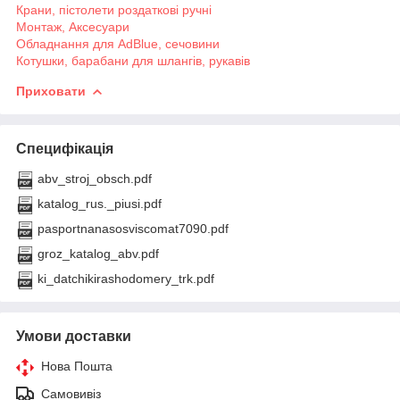
Крани, пістолети роздаткові ручні
Монтаж, Аксесуари
Обладнання для AdBlue, сечовини
Котушки, барабани для шлангів, рукавів
Приховати
Специфікація
abv_stroj_obsch.pdf
katalog_rus._piusi.pdf
pasportnanasosviscomat7090.pdf
groz_katalog_abv.pdf
ki_datchikirashodomery_trk.pdf
Умови доставки
Нова Пошта
Самовивіз