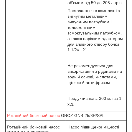
об'ємом від 50 до 205 літрів.
Постачається в комплекті з
вигнутим металевим
випускним патрубком і
телескопічним
всмоктувальним патрубком,
а також нарізним адаптером
для зливного отвору бочки
1.1/2» і 2".
Не рекомендується для
використання з рідинами на
водній основі, кислотами,
щіткою й антифризом.
Продуктивність: 300 мл за 1
хід.
Ротаційний бочковий насос
GROZ GNB-25/3R/SPL
Ротаційний бочковий насос
Насос підвищеної міцності