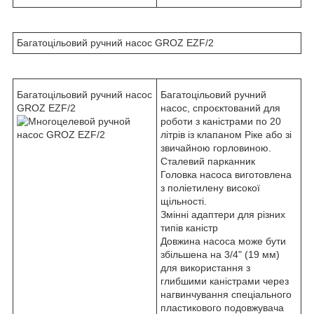
Багатоцільовий ручний насос GROZ EZF/2
Багатоцільовий ручний насос
Багатоцільовий ручний
GROZ EZF/2
насос, спроєктований для
роботи з каністрами по 20
літрів із клапаном Ріке або зі
звичайною горловиною.
Сталевий парканник
Головка насоса виготовлена
з поліетилену високої
щільності.
Змінні адаптери для різних
типів каністр
Довжина насоса може бути
збільшена на 3/4" (19 мм)
для використання з
глибшими каністрами через
нагвинчування спеціального
пластикового подовжувача