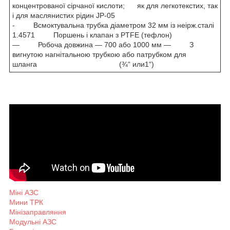
концентрованої сірчаної кислоти; як для легкотекстих, так
і для маслянистих рідин JP-05
- Всмоктувальна трубка діаметром 32 мм із неірж.сталі
1.4571 Поршень і клапан з PTFE (тефлон)
— Робоча довжина — 700 або 1000 мм — З
вигнутою нагнітальною трубкою або патрубком для
шланга (¾“ или1“)
Міні АЗС
Мини ТРК
Мінізаправляння
Модульні АЗС