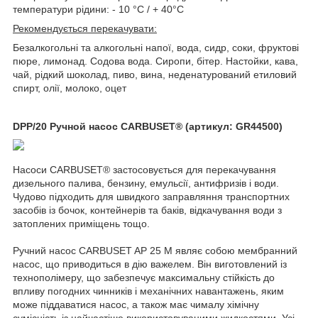
температури рідини: - 10 °C / + 40°C
Рекомендується перекачувати:
Безалкогольні та алкогольні напої, вода, сидр, соки, фруктові
пюре, лимонад. Содова вода. Сиропи, бітер. Настойки, кава,
чай, рідкий шоколад, пиво, вина, неденатурований етиловий
спирт, олії, молоко, оцет
DPP/20 Ручной насос CARBUSET® (артикул: GR44500)
Насоси CARBUSET® застосовується для перекачування
дизельного палива, бензину, емульсії, антифризів і води.
Чудово підходить для швидкого заправляння транспортних
засобів із бочок, контейнерів та баків, відкачування води з
затоплених приміщень тощо.
Ручний насос CARBUSET AP 25 M являє собою мембранний
насос, що приводиться в дію важелем. Він виготовлений із
технополімеру, що забезпечує максимальну стійкість до
впливу погодних чинників і механічних навантажень, яким
може піддаватися насос, а також має чималу хімічну
сумісність із найчастіше використовуваними жидкостями. Усі