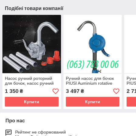
Подібні товари компанії
Насос ручний роторний
Ручний насос для бочок
Ручн
для бочок, насос ручний
PIUSI Auminium rotative
PIUS
1 350
3 497
2 7
₴
₴
Купити
Купити
Про нас
Рейтинг не сформований