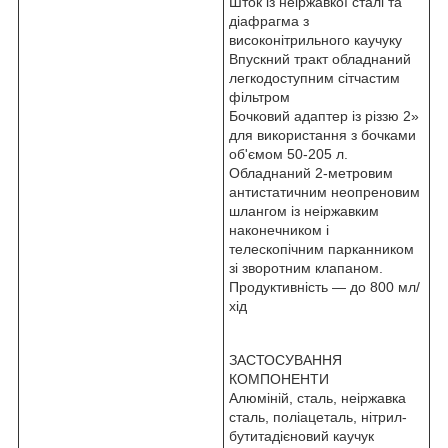
Шток із неіржавкої сталі та
діафрагма з
високонітрильного каучуку
Впускний тракт обладнаний
легкодоступним сітчастим
фільтром
Бочковий адаптер із різзю 2»
для використання з бочками
об'ємом 50-205 л.
Обладнаний 2-метровим
антистатичним неопреновим
шлангом із неіржавким
наконечником і
телескопічним парканником
зі зворотним клапаном.
Продуктивність — до 800 мл/
хід
ЗАСТОСУВАННЯ
КОМПОНЕНТИ
Алюміній, сталь, неіржавка
сталь, поліацеталь, нітрил-
бутитадієновий каучук