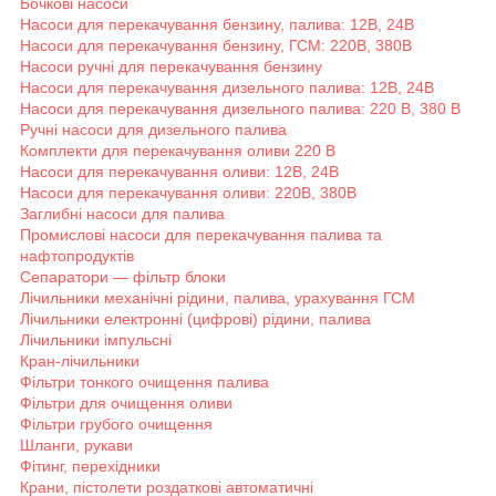
Бочкові насоси
Насоси для перекачування бензину, палива: 12В, 24В
Насоси для перекачування бензину, ГСМ: 220В, 380В
Насоси ручні для перекачування бензину
Насоси для перекачування дизельного палива: 12В, 24В
Насоси для перекачування дизельного палива: 220 В, 380 В
Ручні насоси для дизельного палива
Комплекти для перекачування оливи 220 В
Насоси для перекачування оливи: 12В, 24В
Насоси для перекачування оливи: 220В, 380В
Заглибні насоси для палива
Промислові насоси для перекачування палива та
нафтопродуктів
Сепаратори — фільтр блоки
Лічильники механічні рідини, палива, урахування ГСМ
Лічильники електронні (цифрові) рідини, палива
Лічильники імпульсні
Кран-лічильники
Фільтри тонкого очищення палива
Фільтри для очищення оливи
Фільтри грубого очищення
Шланги, рукави
Фітинг, перехідники
Крани, пістолети роздаткові автоматичні