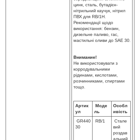
цинк, сталь, бутадієн-
нітрильний каучук, нітрил
ПВХ для RB/1H.
Рекомендації щодо
використання: бензин,
дизельне паливо, гас,
мастильні оливи до SAE 30.
Внимание!
Не використовувати з
корродувальними
рідинами, кислотами,
розчинниками, спиртами
тощо.
Артик
Моде
Особл
ул
ль
ивість
GR440
RB/1
Стале
30
вий
роздав
альний