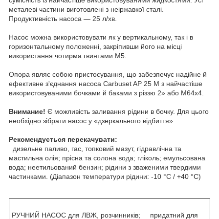
металеві частини виготовлені з неіржавкої сталі.
Продуктивність насоса — 25 л/хв.
Насос можна використовувати як у вертикальному, так і в
горизонтальному положенні, закріпивши його на місці
використання чотирма гвинтами M5.
Опора являє собою пристосування, що забезпечує надійне й
ефективне з'єднання насоса Carbuset AP 25 M з найчастіше
використовуваними бочками й баками з різзю 2» або M64x4.
Внимание!
Є можливість заливання рідини в бочку. Для цього
необхідно зібрати насос у «дзеркального відбиття»
Рекомендується перекачувати:
дизельне паливо, гас, топковий мазут, гідравлічна та
мастильна олія; прісна та солона вода; гліколь; емульсована
вода; неетильований бензин; рідини з зваженими твердими
частинками. (Діапазон температури рідини: -10 °C / +40 °C)
РУЧНИЙ НАСОС для ЛВЖ, розчинників; придатний для