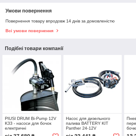
Умови повернення
Повернення товару впродовж 14 днів за домовленістю
Всі умови повернення
Подібні товари компанії
PIUSI DRUM Bi-Pump 12V
Насос для дизельного
Пнев
K33 - насоси для бочок
палива BATTERY KIT
пере
електричні
Panther 24-12V
бочк
резе