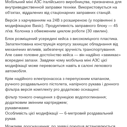
Мобільний міні АЗС італійського виробництва, призначена для
внутриведмственной заправки техніки. Використовується на
об'єктах, віддалених від стаціонарних заправних станцій.
Версія з харчуванням на 24В з розширеною (у порівнянні з
модифікацією Basic). Продуктивність заправного блоку — 45
л/хв. Колонка з обмеженим циклом роботи (30 хвилин).
Блок розміщений усередині кейса з високоміцного пластика.
Запатентована конструкція корпусу захищає обладнання від
механічних впливів, забезпечує зручність транспортування.
Але саме головне достоїнство кейса — він надійно «замикає»
всередині запахи. Завдяки чому мобільна міні АЗС цієї
модифікації може перевозиться навіть в салоні легкового
автомобіля.
Крім надійного електронасоса з перепускним клапаном,
ручного роздавального пістолета, напірного рукава і донного
фільтра версія комплекту pro додатково оснащені:
фільтр тонкого очищення з функцією водопоглинання;
додатковим змінним картриджем;
рукавичками.
Особливість цієї модифікації — 6-метровий роздавальний
рукав.
Можливе дооснащення: по заявці покупця встановлюється