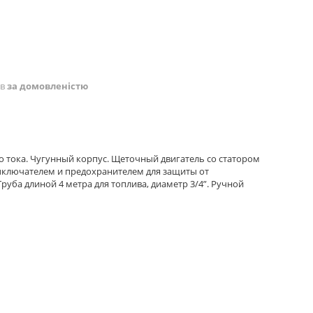
ів
за домовленістю
 тока. Чугунный корпус. Щеточный двигатель со статором
выключателем и предохранителем для защиты от
руба длиной 4 метра для топлива, диаметр 3/4”. Ручной