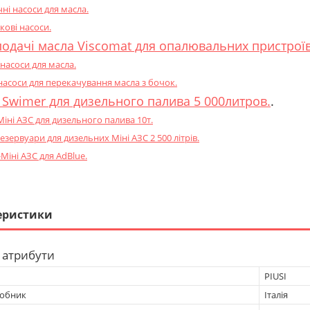
чні насоси для масла.
кові насоси.
одачі масла Viscomat для опалювальних пристроїв
насоси для масла.
насоси для перекачування масла з бочок.
 Swimer для дизельного палива 5 000литров.
.
Міні АЗС для дизельного палива 10т.
езервуари для дизельних Міні АЗС 2 500 літрів.
Міні АЗС для AdBlue.
еристики
 атрибути
PIUSI
робник
Італія