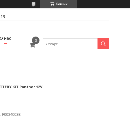
Кошик
-19
О нас
TTERY KIT Panther 12V
:
F0034003B