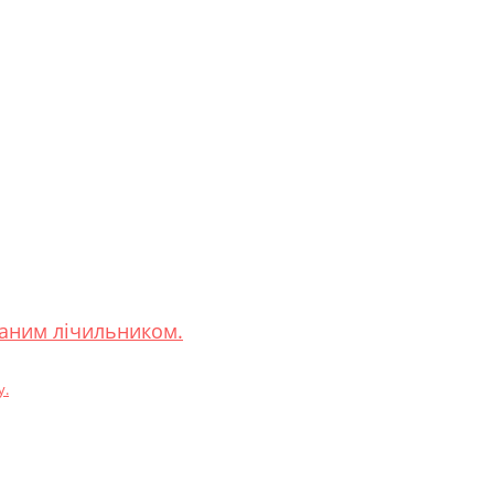
ваним лічильником.
у.