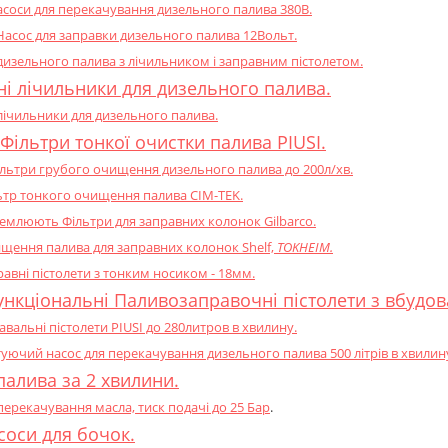
Насоси для перекачування дизельного палива 380В.
сос для заправки дизельного палива 12Вольт.
дизельного палива з лічильником і заправним пістолетом.
і лічильники для дизельного палива.
лічильники для дизельного палива.
Фільтри тонкої очистки палива PIUSI.
Фільтри грубого очищення дизельного палива до 200л/хв.
ьтр тонкого очищення палива CIM-TEK.
емлюють Фільтри для заправних колонок Gilbarco.
щення палива для заправних колонок Shelf,
TOKHEIM.
авні пістолети з тонким носиком - 18мм.
ункціональні Паливозаправочні пістолети з вбудо
вальні пістолети PIUSI до 280литров в хвилину.
ючий насос для перекачування дизельного палива 500 літрів в хвилин
палива за 2 хвилини.
перекачування масла, тиск подачі до 25 Бар
.
соси для бочок.