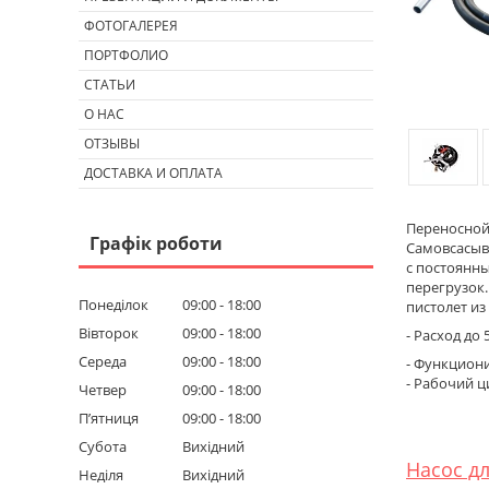
ФОТОГАЛЕРЕЯ
ПОРТФОЛИО
СТАТЬИ
О НАС
ОТЗЫВЫ
ДОСТАВКА И ОПЛАТА
Переносной 
Графік роботи
Самовсасыва
с постоянн
перегрузок.
Понеділок
09:00
18:00
пистолет и
Вівторок
09:00
18:00
- Расход до 
Середа
09:00
18:00
- Функциони
- Рабочий ц
Четвер
09:00
18:00
Пʼятниця
09:00
18:00
Субота
Вихідний
Насос дл
Неділя
Вихідний