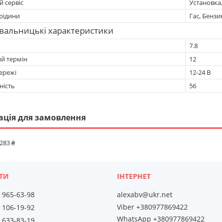
 сервіс
Установка
рідини
Гас, Бензи
вальницькі характеристики
7.8
ий термін
12
ережі
12-24 B
ність
56
ація для замовлення
 283 ₴
) 965-63-98
alexabv@ukr.net
Viber +380977869422
) 106-19-92
WhatsApp +380977869422
) 633-83-19