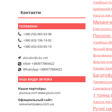
Італійські 
Шиберний На
Контакти
Насоси для 
Механічн
Електронні 
+380 (50) 965-63-98
Прозорі 
+380 (63) 106-19-92
Італійські 
+380 (63) 633-83-19
Якісний Філ
Водо-відокр
alexabv@ukr.net
Фільтри очи
Viber +380977869422
Паливо Запр
WhatsApp +380977869422
Багатоф
ІНШІ ВИДИ ЗВ'ЯЗКУ
Паливорозда
Самовсмокту
Наши партнёры
piusiua.com www.piusi.com
1 тонна 
Официальный сайт
Насоси для 
минизаправка.com.ua
Ручні на