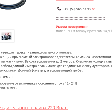
+380 (50) 965-63-98
повернення товару протягом 14 дн
узел для перекачивания дизельного топлива.
ющий крыльчатый электронасос с двигателем 12 или 24 В постоянного
ыми магнитами. Высота всасывания до 2 метров. Клеммная колодка с 
 Кабели длиной 2 метра с зажимами для соединения с аккумулятором. Т
з алюминия. Донный фильтр для всасывающей трубы.
50 л/мин
рование от источника постоянного тока 12 - 24 В
икл 30 мин.
я дизельного палива 220 Волт.