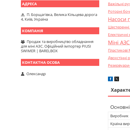
Важільні ру
Роторні боч
П. Борщагівка, Велика Кільцева дорога
Насоси п
4, Київ, Україна
Шестеренні 
Електричні 
Міні АЗС
Продаж та виробництво обладнання
для міні АЗС. Офіційний імпортер PIUSI
Пластикові 
SWIMER | BARELBOX
Двохстінні р
Резервуари-
Олександр
Характ
Основні
Виробник
Країна ви