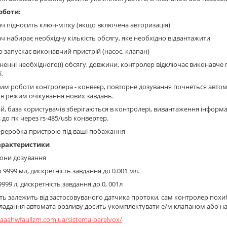
оботи:
ач підносить ключ-мітку (якщо включена авторизація)
ач набирає необхідну кількість обсягу, яке необхідно відвантажити
р запускає виконавчий пристрій (насос, клапан)
гненні необхідного(ї) обсягу, довжини, контролер відключає виконавче 
.
им роботи контролера - конвеєр, повторне дозування почнеться автома
в режим очікування нових завдань.
й, база користувачів зберігаються в контролері, вивантаження інформа
 до пк через rs-485/usb конвертер.
реробка пристрою під ваші побажання
арактеристики
зони дозування
до 9999 мл, дискретність завдання до 0.001 мл.
о 9999 л, дискретність завдання до 0, 001л
ть залежить від застосовуваного датчика протоки, сам контролер похи
ладання автомата розливу досить укомплектувати е/м клапаном або н
80aaahwfaullzm.com.ua/sistema-barelvox/