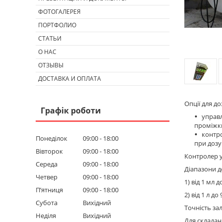
ФОТОГАЛЕРЕЯ
ПОРТФОЛИО
СТАТЬИ
О НАС
ОТЗЫВЫ
ДОСТАВКА И ОПЛАТА
Опції для доз
Графік роботи
управл
проміжки
контро
Понеділок
09:00
18:00
при дозу
Вівторок
09:00
18:00
Контролер у
Середа
09:00
18:00
Діапазони 
Четвер
09:00
18:00
1) від 1 мл 
Пʼятниця
09:00
18:00
2) від 1 л д
Субота
Вихідний
Точність за
Неділя
Вихідний
Для складан