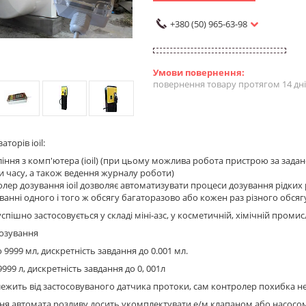
+380 (50) 965-63-98
повернення товару протягом 14 дн
аторів ioil:
іння з комп'ютера (ioil) (при цьому можлива робота пристрою за зада
 часу, а також ведення журналу роботи)
лер дозування ioil дозволяє автоматизувати процеси дозування рідких 
ванні одного і того ж обсягу багаторазово або кожен раз різного обсяг
спішно застосовується у складі міні-азс, у косметичній, хімічній проми
дозування
до 9999 мл, дискретність завдання до 0.001 мл.
о 9999 л, дискретність завдання до 0, 001л
лежить від застосовуваного датчика протоки, сам контролер похибка не
ня автомата розливу досить укомплектувати е/м клапаном або насосо