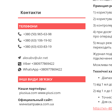
Принцип р
Контакти
1) користув
2) користув
3) контроле
4) при дося
+380 (50) 965-63-98
про операції
+380 (63) 106-19-92
5) якщо реж
+380 (63) 633-83-19
переходить 
Журнал поді
alexabv@ukr.net
підключенні
Viber +380977869422
Можлива пе
WhatsApp +380977869422
Технічні х
Діапа
ІНШІ ВИДИ ЗВ'ЯЗКУ
1) від 1 мл 
Наши партнёры
2) від 1 л д
piusiua.com www.piusi.com
Точніс
Официальный сайт
Для ск
минизаправка.com.ua
http://xn--