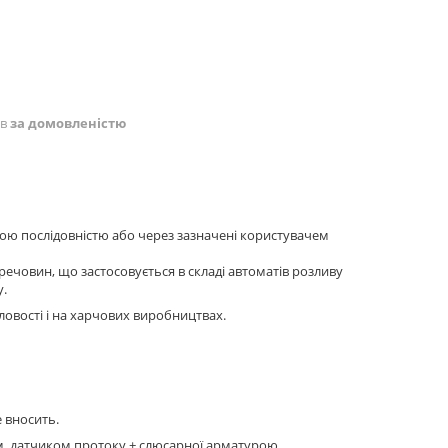
ів
за домовленістю
ною послідовністю або через зазначені користувачем
речовин, що застосовується в складі автоматів розливу
у.
словості і на харчових виробництвах.
 вносить.
м, датчиком протоку + слюсарної арматурою.