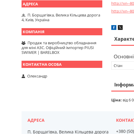
http://xn--
http://xn--
П. Борщагівка, Велика Кільцева дорога
4, Київ, Україна
Характ
Продаж та виробництво обладнання
для міні АЗС. Офіційний імпортер PIUSI
SWIMER | BARELBOX
Основні
Стан
Олександр
Інформ
Ціна:
від 6 0
+380 (50
П. Борщагівка, Велика Кільцева дорога