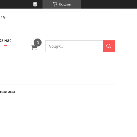
Кошик
-19
О нас
 палива