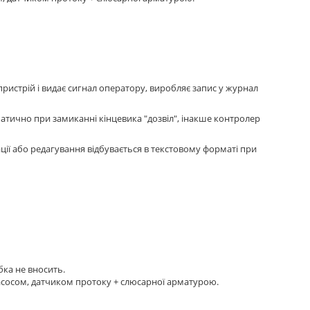
пристрій і видає сигнал оператору, виробляє запис у журнал
тично при замиканні кінцевика "дозвіл", інакше контролер
ції або редагування відбувається в текстовому форматі при
бка не вносить.
асосом, датчиком протоку + слюсарної арматурою.