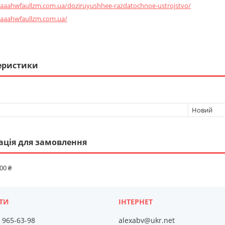
80aaahwfaullzm.com.ua/doziruyushhee-razdatochnoe-ustrojstvo/
80aaahwfaullzm.com.ua/
еристики
Новий
ація для замовлення
00 ₴
) 965-63-98
alexabv@ukr.net