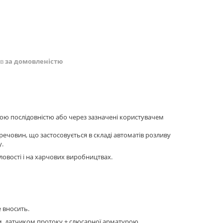
ів
за домовленістю
ною послідовністю або через зазначені користувачем
речовин, що застосовується в складі автоматів розливу
у.
словості і на харчових виробництвах.
 вносить.
м, датчиком протоку + слюсарної арматурою.