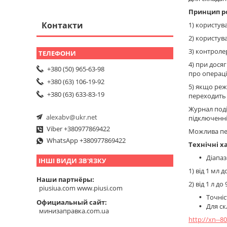
Принцип р
Контакти
1) користув
2) користув
3) контроле
4) при дося
+380 (50) 965-63-98
про операції
+380 (63) 106-19-92
5) якщо реж
+380 (63) 633-83-19
переходить 
Журнал поді
alexabv@ukr.net
підключенні
Viber +380977869422
Можлива пе
WhatsApp +380977869422
Технічні х
Діапа
ІНШІ ВИДИ ЗВ'ЯЗКУ
1) від 1 мл 
Наши партнёры
2) від 1 л д
piusiua.com www.piusi.com
Точніс
Официальный сайт
Для ск
минизаправка.com.ua
http://xn--