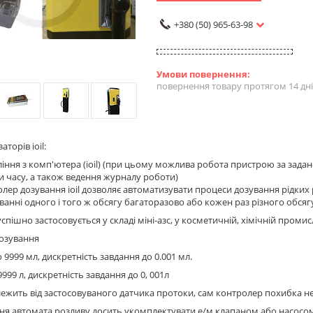
+380 (50) 965-63-98
повернення товару протягом 14 дн
аторів ioil:
іння з комп'ютера (ioil) (при цьому можлива робота пристрою за зада
 часу, а також ведення журналу роботи)
лер дозування ioil дозволяє автоматизувати процеси дозування рідких 
ванні одного і того ж обсягу багаторазово або кожен раз різного обсяг
спішно застосовується у складі міні-азс, у косметичній, хімічній проми
дозування
до 9999 мл, дискретність завдання до 0.001 мл.
о 9999 л, дискретність завдання до 0, 001л
лежить від застосовуваного датчика протоки, сам контролер похибка не
ня автомата розливу досить укомплектувати е/м клапаном або насосо