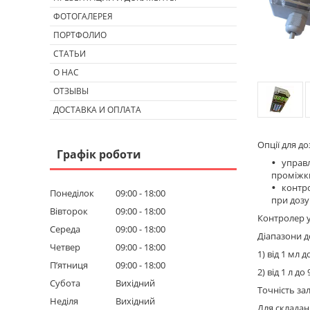
ФОТОГАЛЕРЕЯ
ПОРТФОЛИО
СТАТЬИ
О НАС
ОТЗЫВЫ
ДОСТАВКА И ОПЛАТА
Опції для доз
Графік роботи
управл
проміжки
контро
Понеділок
09:00
18:00
при дозу
Вівторок
09:00
18:00
Контролер у
Середа
09:00
18:00
Діапазони 
Четвер
09:00
18:00
1) від 1 мл 
Пʼятниця
09:00
18:00
2) від 1 л д
Субота
Вихідний
Точність за
Неділя
Вихідний
Для складан