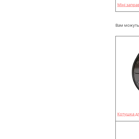
Міні запра
Вам можуть 
Котушка дл