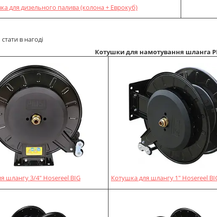
вка для дизельного палива (колона + Еврокуб)
стати в нагоді
Котушки для намотування шланга PI
я шлангу 3/4" Hosereel BIG
Котушка для шлангу 1" Hosereel BI