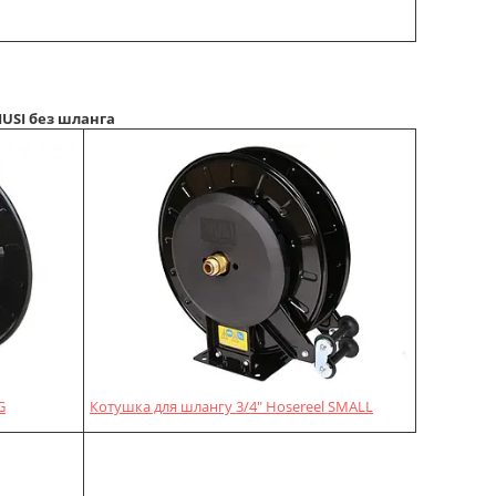
USI без шланга
G
Котушка для шлангу 3/4" Hosereel SMALL