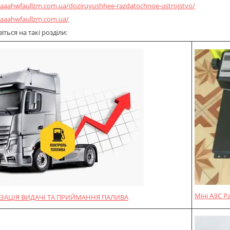
80aaahwfaullzm.com.ua/doziruyushhee-razdatochnoe-ustrojstvo/
80aaahwfaullzm.com.ua/
ться на такі розділи:
Міні АЗС P
ЗАЦІЯ ВИДАЧІ ТА ПРИЙМАННЯ ПАЛИВА