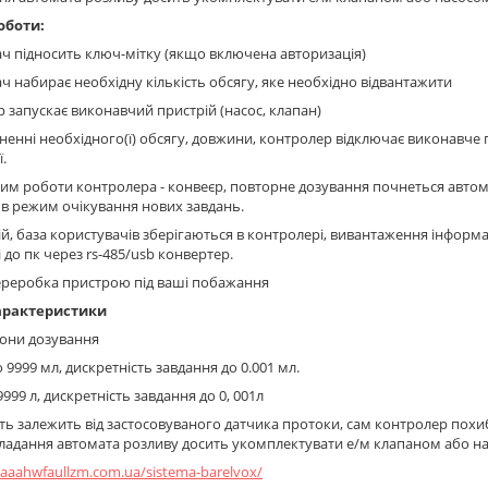
оботи:
ач підносить ключ-мітку (якщо включена авторизація)
ач набирає необхідну кількість обсягу, яке необхідно відвантажити
р запускає виконавчий пристрій (насос, клапан)
гненні необхідного(ї) обсягу, довжини, контролер відключає виконавче 
.
им роботи контролера - конвеєр, повторне дозування почнеться автома
в режим очікування нових завдань.
й, база користувачів зберігаються в контролері, вивантаження інформа
 до пк через rs-485/usb конвертер.
реробка пристрою під ваші побажання
арактеристики
зони дозування
до 9999 мл, дискретність завдання до 0.001 мл.
о 9999 л, дискретність завдання до 0, 001л
ть залежить від застосовуваного датчика протоки, сам контролер похи
ладання автомата розливу досить укомплектувати е/м клапаном або н
80aaahwfaullzm.com.ua/sistema-barelvox/