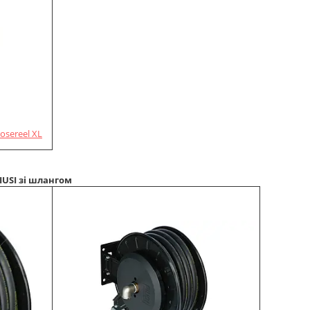
osereel XL
USI зі шлангом