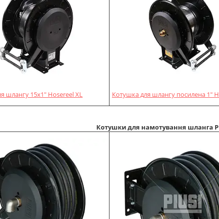
я шлангу 15х1" Hosereel XL
Котушка для шлангу посилена 1" H
Котушки для намотування шланга PI