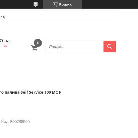
Кошик
-19
О нас
 палива Self Service 100 MC F
Код:
F00738060