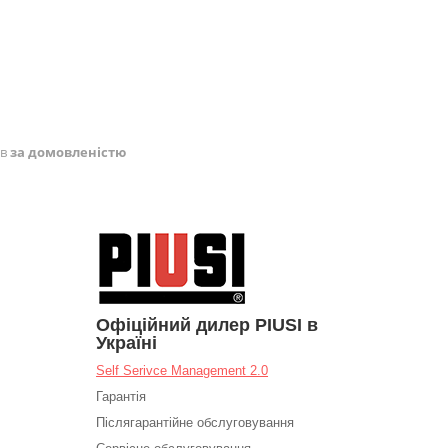
ів
за домовленістю
Офіційний дилер PIUSI в
Україні
Self Serivce Management 2.0
Гарантія
Післягарантійне обслуговування