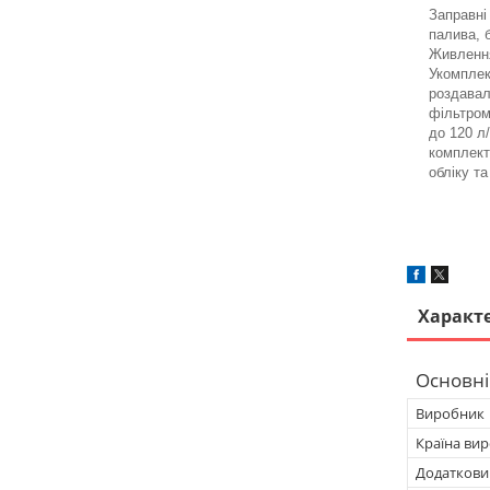
Заправні
палива, 
Живлення
Укомплек
роздавал
фільтром
до 120 л
комплект
обліку т
Характ
Основні
Виробник
Країна ви
Додатковий