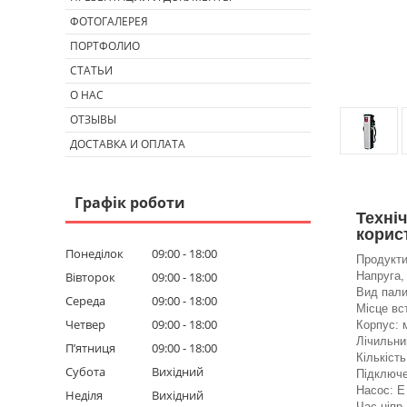
ФОТОГАЛЕРЕЯ
ПОРТФОЛИО
СТАТЬИ
О НАС
ОТЗЫВЫ
ДОСТАВКА И ОПЛАТА
Графік роботи
Техні
корис
Понеділок
09:00
18:00
Продукти
Вівторок
09:00
18:00
Напруга,
Вид пали
Середа
09:00
18:00
Місце вс
Четвер
09:00
18:00
Корпус: 
Лічильни
Пʼятниця
09:00
18:00
Кількість
Субота
Вихідний
Підключе
Насос: E
Неділя
Вихідний
Час ніпр