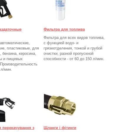
аздаточные
Фильтра для топлива
Фильтра для всех видов топлива,
автоматические,
с функцией водо- и
ие, пластиковые, для
грязеотделения, тонкой и грубой
, бензина, керосина,
очистки, разной пропускной
ы и пищевых
способности - от 60 до 150
л/мин
.
 Производительность
0
л/мин.
я перекачування з
Щланги і фітинги