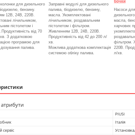
бочки
 колонки для дизельного
Заправні модулі для дизельного
біодизелю, бензину.
палива, біодизелю, бензину,
Насоси для
м 12В, 24В, 220В.
масла. Укомплектовані
дизельного
товані лічильником,
лічильником, роздавальним
масла, бенз
ьним пістолетом і
пістолетом і фільтром.
харчових п
.
Продуктивність від 70
Живленням 12В, 24В, 220В.
укомплекто
/хв. З додатковою
Продуктивність від 42 до 200 л/
роздавальн
ацією програмою для
хв.
фільтром.
а дозування палива.
Можлива додаткова комплектація
220В. Проду
системою обліку палива.
л/хв.
еристики
 атрибути
PIUSI
робник
Італія
 сервіс
Установка