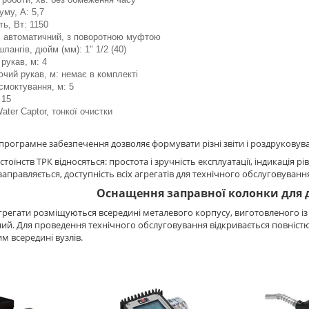
уму, А: 5,7
ть, Вт: 1150
: автоматичний, з поворотною муфтою
лангів, дюйм (мм): 1" 1/2 (40)
рукав, м: 4
чий рукав, м: немає в комплекті
смоктування, м: 5
 15
ater Captor, тонкої очистки
програмне забезпечення дозволяє формувати різні звіти і роздруковуват
тоїнств ТРК відносяться: простота і зручність експлуатації, індикація рів
заправляється, доступність всіх агрегатів для технічного обслуговуванн
Оснащення заправної колонки для 
агрегати розміщуються всередині металевого корпусу, виготовленого із ст
й. Для проведення технічного обслуговування відкривається повністю
м всередині вузлів.