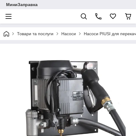
МиниЗаправка
Товари та послуги
Насоси
Насоси PIUSI для перека