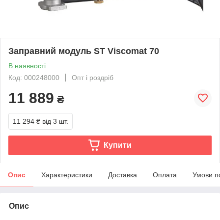
Заправний модуль ST Viscomat 70
В наявності
Код: 000248000
Опт і роздріб
11 889
₴
11 294 ₴
від 3 шт.
Купити
Опис
Характеристики
Доставка
Оплата
Умови п
Опис