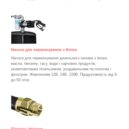
Насоси для перекачування з бочки
Насоси для перекачування дизельного палива з бочки,
масла, бензину, гасу, води і харчових продуктів,
укомплектовані лічильником, роздавальним пістолетом і
фільтром.
Живленням 12В, 24В, 220В. Продуктивність від 9
до 50 л/хв.
Щланги і фітинги