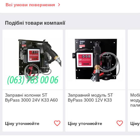
Всі умови повернення
Подібні товари компанії
Заправні колонки ST
Заправний модуль ST
Мобі
ByPass 3000 24V K33 A60
ByPass 3000 12V K33
моду
пали
12V 
Ціну уточнюйте
Ціну уточнюйте
Цін