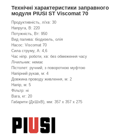
Технічні характеристики заправного
модуля PIUSI ST Viscomat 70
Продуктивність, л/хв: 30
Напруга, В: 220
Потужність, Вт: 950
Вид палива: біодизель, олія
Насос: Viscomat 70
Сила струму, А: 4,6
Час ніпр. роботи, хв: без обмеження часу
Лічильник: немає
Пістолет: ручний, з поворотною муфтою
Напірний рукав, м: 4
Довжина проводу живлення, м: 2
Напір, м: 5
Фільтр: ні
Вага, кг: 20
Габарити (ДхШхВ), мм: 357 x 357 x 275