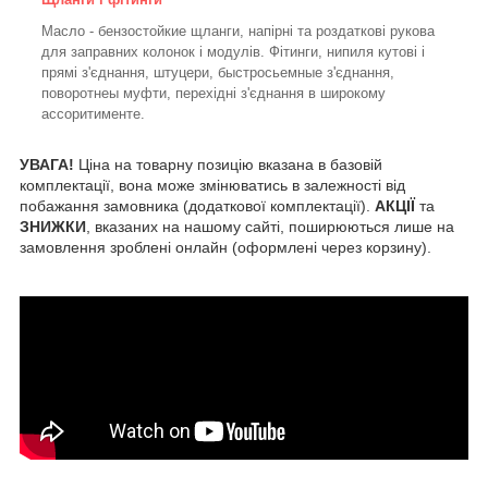
Масло - бензостойкие щланги, напірні та роздаткові рукова
для заправних колонок і модулів. Фітинги, нипиля кутові і
прямі з'єднання, штуцери, быстросьемные з'єднання,
поворотнеы муфти, перехідні з'єднання в широкому
ассоритименте.
УВАГА!
Ціна на товарну позицію вказана в базовій
комплектації, вона може змінюватись в залежності від
побажання замовника (додаткової комплектації).
АКЦІЇ
та
ЗНИЖКИ
, вказаних на нашому сайті, поширюються лише на
замовлення зроблені онлайн (оформлені через корзину).