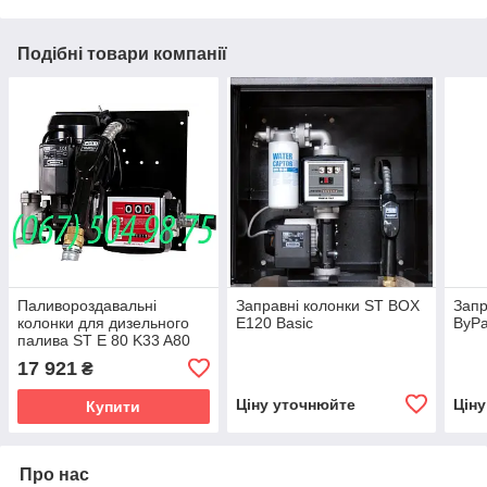
Подібні товари компанії
Паливороздавальні
Заправні колонки ST BOX
Запр
колонки для дизельного
E120 Basic
ByPa
палива ST E 80 K33 A80
17 921
₴
Ціну уточнюйте
Цін
Купити
Про нас