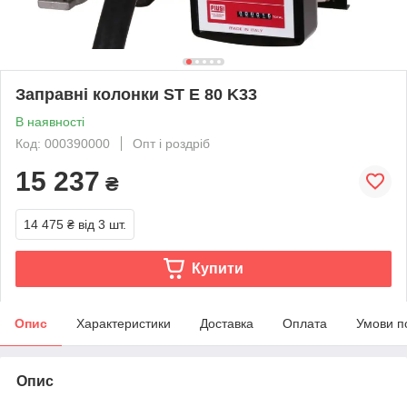
Заправні колонки ST E 80 K33
В наявності
Код: 000390000
Опт і роздріб
15 237
₴
14 475 ₴
від 3 шт.
Купити
Опис
Характеристики
Доставка
Оплата
Умови п
Опис