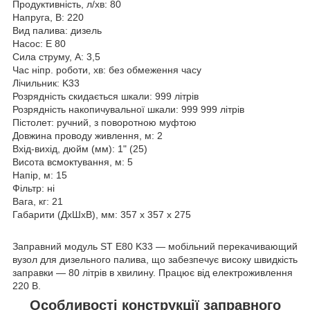
Продуктивність, л/хв: 80
Напруга, В: 220
Вид палива: дизель
Насос: E 80
Сила струму, А: 3,5
Час ніпр. роботи, хв: без обмеження часу
Лічильник: K33
Розрядність скидається шкали: 999 літрів
Розрядність накопичувальної шкали: 999 999 літрів
Пістолет: ручний, з поворотною муфтою
Довжина проводу живлення, м: 2
Вхід-вихід, дюйм (мм): 1" (25)
Висота всмоктування, м: 5
Напір, м: 15
Фільтр: ні
Вага, кг: 21
Габарити (ДхШхВ), мм: 357 x 357 x 275
Заправний модуль ST E80 K33 — мобільний перекачивающий
вузол для дизельного палива, що забезпечує високу швидкість
заправки — 80 літрів в хвилину. Працює від електроживлення
220 В.
Особливості конструкції заправного