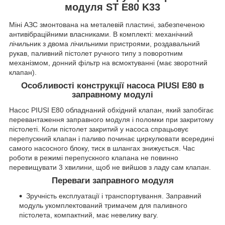
модуля ST E80 K33
Міні АЗС змонтована на металевій пластині, забезпеченою
антивібраційними власниками. В комплекті: механічний
лічильник з двома лічильними пристроями, роздавальний
рукав, паливний пістолет ручного типу з поворотним
механізмом, донний фільтр на всмоктуванні (має зворотний
клапан).
Особливості конструкції насоса PIUSI E80 в
заправному модулі
Насос PIUSI E80 обладнаний обхідний клапан, який запобігає
перевантаження заправного модуля і поломки при закритому
пістолеті. Коли пістолет закритий у насоса спрацьовує
перепускний клапан і паливо починає циркулювати всередині
самого насосного блоку, тиск в шлангах знижується. Час
роботи в режимі перепускного клапана не повинно
перевищувати 3 хвилини, щоб не вийшов з ладу сам клапан.
Переваги заправного модуля
Зручність експлуатації і транспортування. Заправний
модуль укомплектований тримачем для паливного
пістолета, компактний, має невелику вагу.