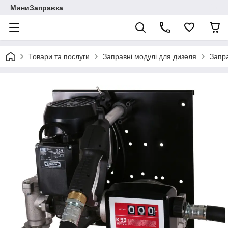
МиниЗаправка
Товари та послуги
Заправні модулі для дизеля
Запра