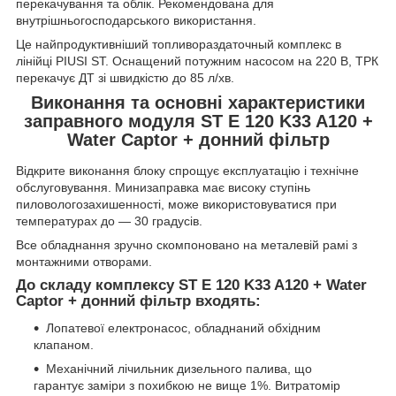
перекачування та облік. Рекомендована для
внутрішньогосподарського використання.
Це найпродуктивніший топливораздаточный комплекс в
лінійці PIUSI ST. Оснащений потужним насосом на 220 В, ТРК
перекачує ДТ зі швидкістю до 85 л/хв.
Виконання та основні характеристики
заправного модуля ST E 120 K33 A120 +
Water Captor + донний фільтр
Відкрите виконання блоку спрощує експлуатацію і технічне
обслуговування. Минизаправка має високу ступінь
пиловологозахишенності, може використовуватися при
температурах до — 30 градусів.
Все обладнання зручно скомпоновано на металевій рамі з
монтажними отворами.
До складу комплексу ST E 120 K33 A120 + Water
Captor + донний фільтр входять:
Лопатевої електронасос, обладнаний обхідним
клапаном.
Механічний лічильник дизельного палива, що
гарантує заміри з похибкою не вище 1%. Витратомір