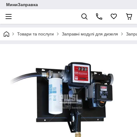
МиниЗаправка
Товари та послуги
Заправні модулі для дизеля
Запра