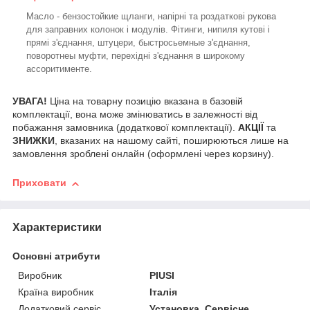
Масло - бензостойкие щланги, напірні та роздаткові рукова
для заправних колонок і модулів. Фітинги, нипиля кутові і
прямі з'єднання, штуцери, быстросьемные з'єднання,
поворотнеы муфти, перехідні з'єднання в широкому
ассоритименте.
УВАГА!
Ціна на товарну позицію вказана в базовій
комплектації, вона може змінюватись в залежності від
побажання замовника (додаткової комплектації).
АКЦІЇ
та
ЗНИЖКИ
, вказаних на нашому сайті, поширюються лише на
замовлення зроблені онлайн (оформлені через корзину).
Приховати
Характеристики
Основні атрибути
Виробник
PIUSI
Країна виробник
Італія
Додатковий сервіс
Установка, Сервісне