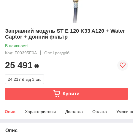
Заправний модуль ST E 120 K33 A120 + Water
Captor + донний фільтр
В наявності
Код: F00395F0A
Опт і роздріб
25 491
₴
24 217 ₴
від 3 шт.
Купити
Опис
Характеристики
Доставка
Оплата
Умови п
Опис