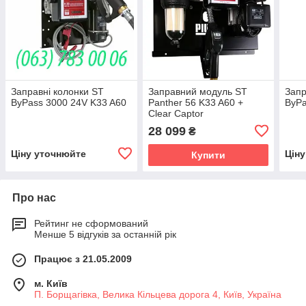
Заправні колонки ST
Заправний модуль ST
Запр
ByPass 3000 24V K33 A60
Panther 56 K33 A60 +
ByPa
Clear Captor
28 099
₴
Ціну уточнюйте
Цін
Купити
Про нас
Рейтинг не сформований
Менше 5 відгуків за останній рік
Працює з 21.05.2009
м. Київ
П. Борщагівка, Велика Кільцева дорога 4, Київ, Україна