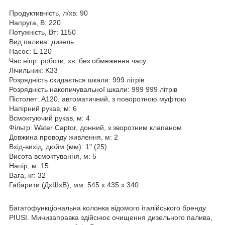
Продуктивність, л/хв: 90
Напруга, В: 220
Потужність, Вт: 1150
Вид палива: дизель
Насос: E 120
Час ніпр. роботи, хв: без обмеження часу
Лічильник: K33
Розрядність скидається шкали: 999 літрів
Розрядність накопичувальної шкали: 999 999 літрів
Пістолет: A120, автоматичний, з поворотною муфтою
Напірний рукав, м: 6
Всмоктуючий рукав, м: 4
Фільтр: Water Captor, донний, з зворотним клапаном
Довжина проводу живлення, м: 2
Вхід-вихід, дюйм (мм): 1" (25)
Висота всмоктування, м: 5
Напір, м: 15
Вага, кг: 32
Габарити (ДхШхВ), мм: 545 x 435 x 340
Багатофункціональна колонка відомого італійського бренду
PIUSI. Минизаправка здійснює очищення дизельного палива,