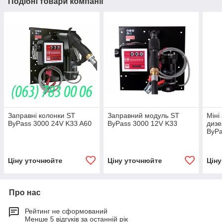
Подібні товари компанії
Заправні колонки ST
Заправний модуль ST
Міні
ByPass 3000 24V K33 A60
ByPass 3000 12V K33
дизе
ByPa
Ціну уточнюйте
Ціну уточнюйте
Цін
Про нас
Рейтинг не сформований
Менше 5 відгуків за останній рік