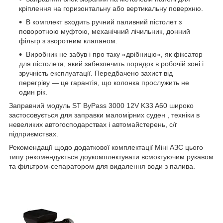
кріплення на горизонтальну або вертикальну поверхню.
В комплект входить ручний паливний пістолет з
поворотною муфтою, механічний лічильник, донний
фільтр з зворотним клапаном.
Виробник не забув і про таку «дрібницю», як фіксатор
для пістолета, який забезпечить порядок в робочій зоні і
зручність експлуатації. Передбачено захист від
перегріву — це гарантія, що колонка прослужить не
один рік.
Заправний модуль ST ByPass 3000 12V K33 A60 широко
застосовується для заправки маломірних суден , техніки в
невеликих автогосподарствах і автомайстерень, с/г
підприємствах.
Рекомендації щодо додаткової комплектації Міні АЗС цього
типу рекомендується доукомплектувати всмоктуючим рукавом
та фільтром-сепаратором для видалення води з палива.