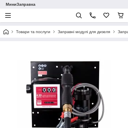
МиниЗаправка
Товари та послуги
Заправні модулі для дизеля
Запра