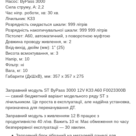
Насос: ByPass 3000
Сила струму, А: 2,2
Час ніпр. роботи, хв: 30 хв.
Лічильник: K33
Розрядність скидається шкали: 999 літрів
Розрядність накопичувальної шкали: 999 999 літрів
Пістолет: A60, автоматичний, з поворотною муфтою
Довжина проводу живлення, м: 2
Вхід-вихід, дюйм (мм): 1" (25)
Висота всмоктування, м: 3
Напір, м: 10
Фільтр: ні
Вага, кг: 10
Габарити (ДхШхВ), мм: 357 x 357 x 275
Заправний модуль ST ByPass 3000 12V K33 A60 F0023300B
— самий бюджетний варіант модельного ряду ST з
лічильником. Це проста в експлуатації, але надійна установка,
призначена для перекачування ДТ.
Заправний модуль з живленням 12 В працює з
продуктивністю 40 л/хв. Важить 10 кг. Має обмеження по часу
безперервної експлуатації — 30 хвилин.
Заправний блок зібраний на металевій панелі для