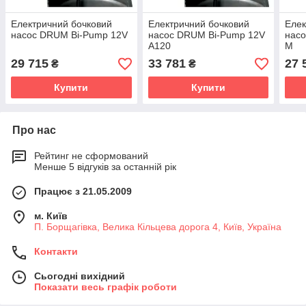
Електричний бочковий
Електричний бочковий
Елек
насос DRUM Bi-Pump 12V
насос DRUM Bi-Pump 12V
насо
A120
M
29 715
33 781
27 
₴
₴
Купити
Купити
Про нас
Рейтинг не сформований
Менше 5 відгуків за останній рік
Працює з 21.05.2009
м. Київ
П. Борщагівка, Велика Кільцева дорога 4, Київ, Україна
Контакти
Сьогодні вихідний
Показати весь графік роботи