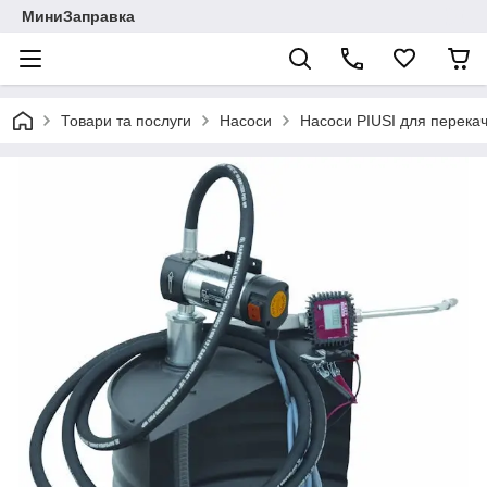
МиниЗаправка
Товари та послуги
Насоси
Насоси PIUSI для перека