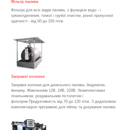
Фільтр палива
Фільтра для всіх видів палива, з функцією водо - і
грязеотделения, тонкої і грубої очистки, різної пропускної
здатності - від 60 до 150
л/хв
.
Заправні колонки
Заправні колонки для дизельного палива, біодизелю,
бензину.
Живленням 12В, 24В, 220В.
Укомплектовані
лічильником, роздавальним пістолетом і
фільтром.
Продуктивність від 70 до 120 л/хв. З додатковою
комплектацією програмою для обліку та дозування палива.