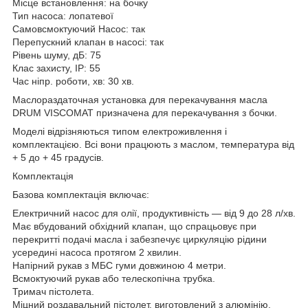
Місце встановлення: на бочку
Тип насоса: лопатевої
Самовсмоктуючий Насос: так
Перепускний клапан в насосі: так
Рівень шуму, дБ: 75
Клас захисту, IP: 55
Час ніпр. роботи, хв: 30 хв.
Маслораздаточная установка для перекачування масла
DRUM VISCOMAT призначена для перекачування з бочки.
Моделі відрізняються типом електроживлення і
комплектацією. Всі вони працюють з маслом, температура від
+ 5 до + 45 градусів.
Комплектація
Базова комплектація включає:
Електричний насос для олії, продуктивність — від 9 до 28 л/хв.
Має вбудований обхідний клапан, що спрацьовує при
перекритті подачі масла і забезпечує циркуляцію рідини
усередині насоса протягом 2 хвилин.
Напірний рукав з МБС гуми довжиною 4 метри.
Всмоктуючий рукав або телескопічна трубка.
Тримач пістолета.
Міцний роздавальний пістолет, виготовлений з алюмінію.