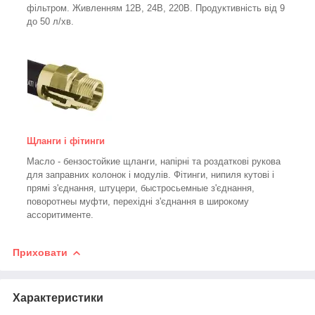
фільтром.
Живленням 12В, 24В, 220В. Продуктивність від 9
до 50 л/хв.
Щланги і фітинги
Масло - бензостойкие щланги, напірні та роздаткові рукова
для заправних колонок і модулів. Фітинги, нипиля кутові і
прямі з'єднання, штуцери, быстросьемные з'єднання,
поворотнеы муфти, перехідні з'єднання в широкому
ассоритименте.
Приховати
Характеристики