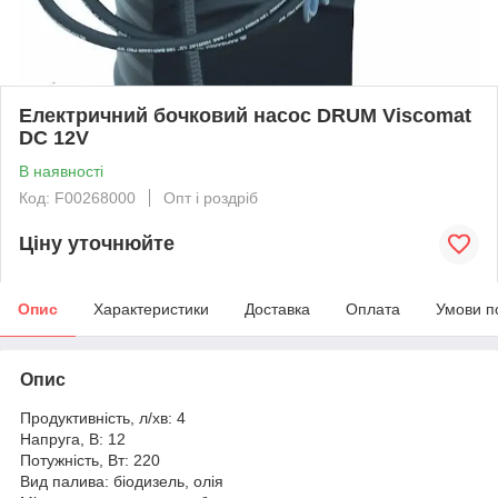
Електричний бочковий насос DRUM Viscomat
DC 12V
В наявності
Код: F00268000
Опт і роздріб
Ціну уточнюйте
Опис
Характеристики
Доставка
Оплата
Умови п
Опис
Продуктивність, л/хв: 4
Напруга, В: 12
Потужність, Вт: 220
Вид палива: біодизель, олія