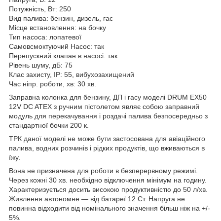
Потужність, Вт: 250
Вид палива: бензин, дизель, гас
Місце встановлення: на бочку
Тип насоса: лопатевої
Самовсмоктуючий Насос: так
Перепускний клапан в насосі: так
Рівень шуму, дБ: 75
Клас захисту, IP: 55, вибухозахищений
Час ніпр. роботи, хв: 30 хв.
Заправна колонка для бензину, ДП і гасу моделі DRUM EX50
12V DC ATEX з ручним пістолетом являє собою заправний
модуль для перекачування і роздачі палива безпосередньо з
стандартної бочки 200 к.
ТРК даної моделі не може бути застосована для авіаційного
палива, водних розчинів і рідких продуктів, що вживаються в
їжу.
Вона не призначена для роботи в безперервному режимі.
Через кожні 30 хв. необхідно відключення мінімум на годину.
Характеризується досить високою продуктивністю до 50 л/хв.
Живлення автономне — від батареї 12 Ст. Напруга не
повинна відходити від номінального значення більш ніж на +/-
5%.