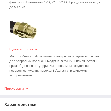
фільтром.
Живленням 12В, 24В, 220В. Продуктивність від 9
до 50 л/хв.
Щланги і фітинги
Масло - бензостойкие щланги, напірні та роздаткові рукова
для заправних колонок і модулів. Фітинги, нипиля кутові і
прямі з'єднання, штуцери, быстросьемные з'єднання,
поворотнеы муфти, перехідні з'єднання в широкому
ассоритименте.
Приховати
Характеристики