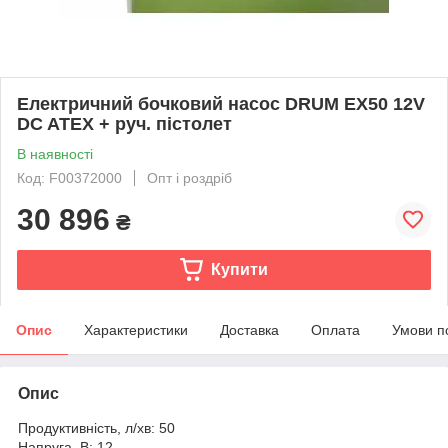
Електричний бочковий насос DRUM EX50 12V
DC ATEX + руч. пістолет
В наявності
Код: F00372000
Опт і роздріб
30 896
₴
Купити
Опис
Характеристики
Доставка
Оплата
Умови п
Опис
Продуктивність, л/хв: 50
Напруга, В: 12