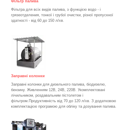
Фільтр палива
Фільтра для всіх видів палива, з функцією водо - і
грязеотделения, тонкої і грубої очистки, різної пропускної
здатності - від 60 до 150
л/хв
.
Заправні колонки
Заправні колонки для дизельного палива, біодизелю,
бензину.
Живленням 12В, 24В, 220В.
Укомплектовані
лічильником, роздавальним пістолетом і
фільтром.
Продуктивність від 70 до 120 л/хв. З додатковою
комплектацією програмою для обліку та дозування палива.