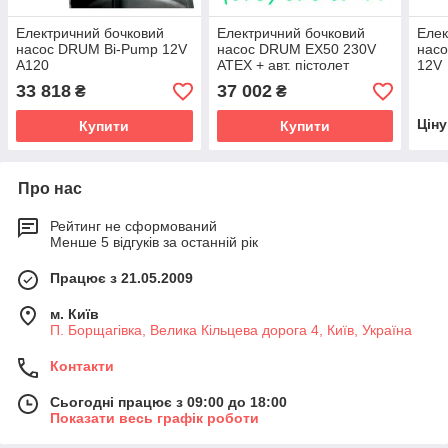
Електричний бочковий
Електричний бочковий
Елек
насос DRUM Bi-Pump 12V
насос DRUM EX50 230V
нас
A120
ATEX + авт. пістолет
12V
33 818
37 002
₴
₴
Цін
Купити
Купити
Про нас
Рейтинг не сформований
Менше 5 відгуків за останній рік
Працює з 21.05.2009
м. Київ
П. Борщагівка, Велика Кільцева дорога 4, Київ, Україна
Контакти
Сьогодні працює з 09:00 до 18:00
Показати весь графік роботи