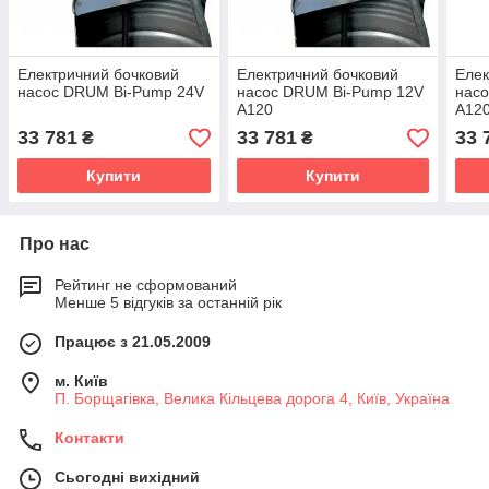
Електричний бочковий
Електричний бочковий
Елек
насос DRUM Bi-Pump 24V
насос DRUM Bi-Pump 12V
нас
A120
A12
33 781
33 781
33 
₴
₴
Купити
Купити
Про нас
Рейтинг не сформований
Менше 5 відгуків за останній рік
Працює з 21.05.2009
м. Київ
П. Борщагівка, Велика Кільцева дорога 4, Київ, Україна
Контакти
Сьогодні вихідний