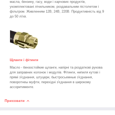
масла, бензину, гасу, води і харчових продуктів,
укомплектовані лічильником, роздавальним пістолетом і
фільтром.
Живленням 12В, 24В, 220В. Продуктивність від 9
до 50 л/хв.
Щланги і фітинги
Масло - бензостойкие щланги, напірні та роздаткові рукова
для заправних колонок і модулів. Фітинги, нипиля кутові і
прямі з'єднання, штуцери, быстросьемные з'єднання,
поворотнеы муфти, перехідні з'єднання в широкому
ассоритименте.
Приховати