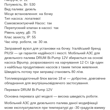
Потужність, Вт: 530
Вид палива: дизель
Місце встановлення: на бочку
Тип насоса: лопатевої
Самовсмоктуючий Насос: так
Перепускний клапан в насосі: так
Рівень шуму, дБ: 75
Клас захисту, IP: 55
Час ніпр. роботи, хв: 30 хв.
Заправний вузол для установки на бочку. Італійський бренд
PIUSI — це гарантія надійності і якості. Мобільний АЗС для
дизельного палива DRUM Bi-Pump 12V збирається на основі
насоса Bipump, розрахованого на харчування 12 Ст. Це один
з найбільш продуктивних насосів з таким типом живлення.
Швидкість потоку при заправці становить 80 л/хв.
Топливораздаточный блок вагою 18 кг — добротне, довговічне
обладнання для внутрішньовідомчого застосування.
Переваги DRUM Bi-Pump 12V
Основна перевага цієї моделі — висока швидкість роботи.
Мобільний АЗС для дизельного палива даної модифікації
може експлуатуватися при температурі до -30 градусів взимку