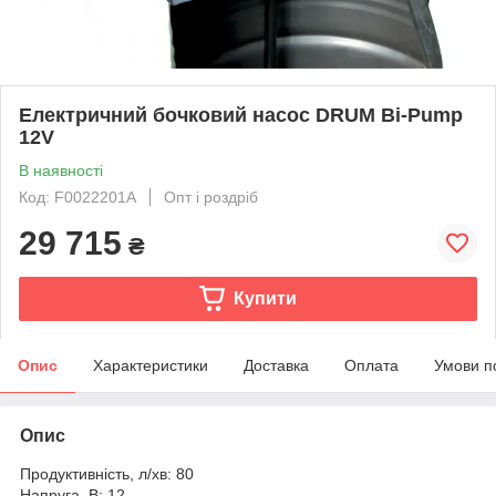
Електричний бочковий насос DRUM Bi-Pump
12V
В наявності
Код: F0022201A
Опт і роздріб
29 715
₴
Купити
Опис
Характеристики
Доставка
Оплата
Умови п
Опис
Продуктивність, л/хв: 80
Напруга, В: 12