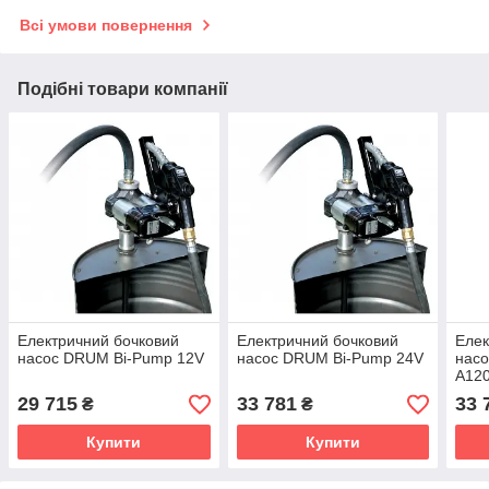
Всі умови повернення
Подібні товари компанії
Електричний бочковий
Електричний бочковий
Елек
насос DRUM Bi-Pump 12V
насос DRUM Bi-Pump 24V
нас
A12
29 715
33 781
33 
₴
₴
Купити
Купити