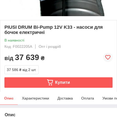
PIUSI DRUM Bi-Pump 12V K33 - насоси для
бочок електричні
В наявності
Код: F0022205A
Опт і роздріб
37 639
від
₴
37 586 ₴
від 2 шт.
Купити
Опис
Характеристики
Доставка
Оплата
Умови п
Опис