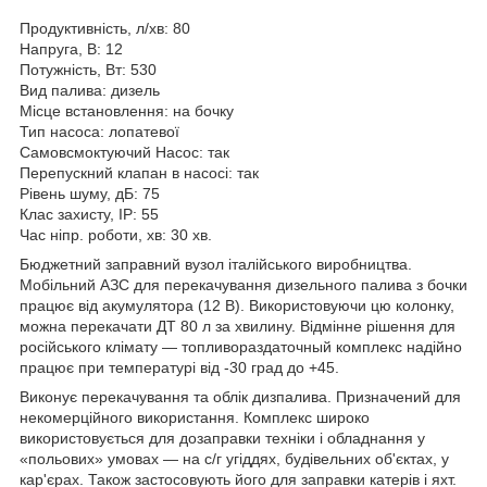
Продуктивність, л/хв: 80
Напруга, В: 12
Потужність, Вт: 530
Вид палива: дизель
Місце встановлення: на бочку
Тип насоса: лопатевої
Самовсмоктуючий Насос: так
Перепускний клапан в насосі: так
Рівень шуму, дБ: 75
Клас захисту, IP: 55
Час ніпр. роботи, хв: 30 хв.
Бюджетний заправний вузол італійського виробництва.
Мобільний АЗС для перекачування дизельного палива з бочки
працює від акумулятора (12 В). Використовуючи цю колонку,
можна перекачати ДТ 80 л за хвилину. Відмінне рішення для
російського клімату — топливораздаточный комплекс надійно
працює при температурі від -30 град до +45.
Виконує перекачування та облік дизпалива. Призначений для
некомерційного використання. Комплекс широко
використовується для дозаправки техніки і обладнання у
«польових» умовах — на с/г угіддях, будівельних об'єктах, у
кар'єрах. Також застосовують його для заправки катерів і яхт.