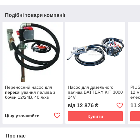
Подібні товари компанії
Переносний насос для
Насос для дизельного
PIUS
перекачування палива з
палива BATTERY KIT 3000
12 V
бочки 12/24В, 40 л/хв
24V
елек
12 876
11 
від
₴
Ціну уточнюйте
Купити
Про нас