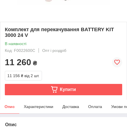
Комплект для перекачування BATTERY KIT
3000 24 V
В наявності
Код: F0022600C
Опт і роздріб
11 260
₴
11 156 ₴
від 2 шт.
Купити
Опис
Характеристики
Доставка
Оплата
Умови п
Опис