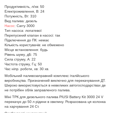
Продуктивність, л/хв: 50
Електроживлення, В: 24
Потужність, Вт: 310
Вид палива: дизель
Насос
: Carry 3000
Тип насоса: лопатевої
Перепускний клапан в насосі: так
Підключення до ПК: немає
Кількість користувачів: не обмежено
Місце встановлення: будь
Рівень шуму, дБ: 75
Сила струму, А: 22
Частота струму, Гц: 50
Час ніпр. роботи, хв: 30 хв.
Мобільний паливозаправний комплекс італійського
виробництва. Призначений виключно для перекачування ДТ.
Широко використовується в невеликих автогосподарствах де
не потрібен облік заправленого палива.
Міні ТРК для дизельного палива PIUSI Battery Kit 3000 24 V
перекачує до 50 л рідини в хвилину. Розрахована ця колонка
на харчування 24 Ст.