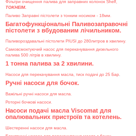
Фільтри очищення палива для заправних колонок Shelf,
TOKHEIM.
Паливо Заправні пістолети з тонким носиком - 18мм.
Багатофункціональні Паливозаправочні
пістолети з вбудованим лічильником.
Паливороздавальні пістолети PIUSI до 280литров в хвилину.
Самовсмоктуючий насос для перекачування дизельного
палива 500 літрів в хвилину.
1 тонна палива за 2 хвилини.
Насоси для перекачування масла, тиск подачі до 25 Бар
.
Ручні насоси для бочок.
Важільні ручні насоси для масла.
Роторні бочкові насоси.
Насоси подачі масла Viscomat для
опалювальних пристроїв та котелень.
Шестеренні насоси для масла.
Електричні насоси для перекачування масла з бочок.