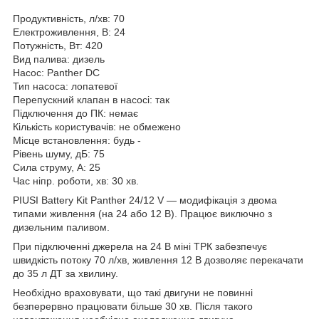
Продуктивність, л/хв: 70
Електроживлення, В: 24
Потужність, Вт: 420
Вид палива: дизель
Насос: Panther DC
Тип насоса: лопатевої
Перепускний клапан в насосі: так
Підключення до ПК: немає
Кількість користувачів: не обмежено
Місце встановлення: будь -
Рівень шуму, дБ: 75
Сила струму, А: 25
Час ніпр. роботи, хв: 30 хв.
PIUSI Battery Kit Panther 24/12 V — модифікація з двома
типами живлення (на 24 або 12 В). Працює виключно з
дизельним паливом.
При підключенні джерела на 24 В міні ТРК забезпечує
швидкість потоку 70 л/хв, живлення 12 В дозволяє перекачати
до 35 л ДТ за хвилину.
Необхідно враховувати, що такі двигуни не повинні
безперервно працювати більше 30 хв. Після такого