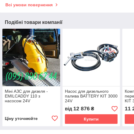
Всі умови повернення
Подібні товари компанії
Міні АЗС для дизеля -
Насос для дизельного
Комп
EMILCADDY 110 з
палива BATTERY KIT 3000
пер
насосом 24V
24V
KIT 
12 876
11 
від
₴
Ціну уточнюйте
Купити