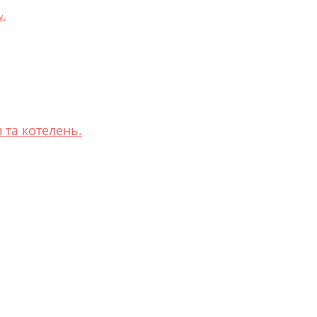
у.
 та котелень.