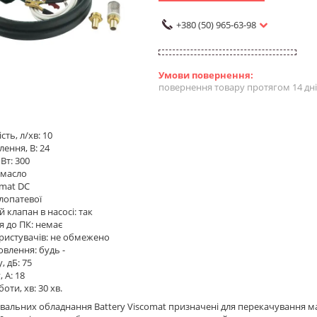
+380 (50) 965-63-98
повернення товару протягом 14 дн
ть, л/хв: 10
ення, В: 24
Вт: 300
 масло
omat DC
 лопатевої
 клапан в насосі: так
 до ПК: немає
ористувачів: не обмежено
овлення: будь -
, дБ: 75
 А: 18
боти, хв: 30 хв.
альних обладнання Battery Viscomat призначені для перекачування мас