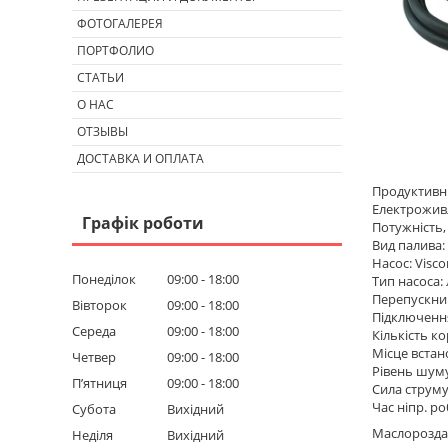
ФОТОГАЛЕРЕЯ
ПОРТФОЛИО
СТАТЬИ
О НАС
ОТЗЫВЫ
ДОСТАВКА И ОПЛАТА
Продуктивніс
Електроживл
Графік роботи
Потужність, 
Вид палива:
Насос: Visc
Понеділок
09:00
18:00
Тип насоса:
Перепускний
Вівторок
09:00
18:00
Підключення
Середа
09:00
18:00
Кількість к
Місце встан
Четвер
09:00
18:00
Рівень шуму
Пʼятниця
09:00
18:00
Сила струму,
Час ніпр. ро
Субота
Вихідний
Маслороздав
Неділя
Вихідний