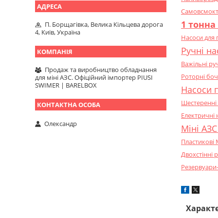
Самовсмокту
1 тонна
П. Борщагівка, Велика Кільцева дорога
4, Київ, Україна
Насоси для 
Ручні на
Важільні ру
Продаж та виробництво обладнання
Роторні боч
для міні АЗС. Офіційний імпортер PIUSI
SWIMER | BARELBOX
Насоси п
Шестеренні 
Електричні 
Олександр
Міні АЗС
Пластикові 
Двохстінні р
Резервуари-
Характ