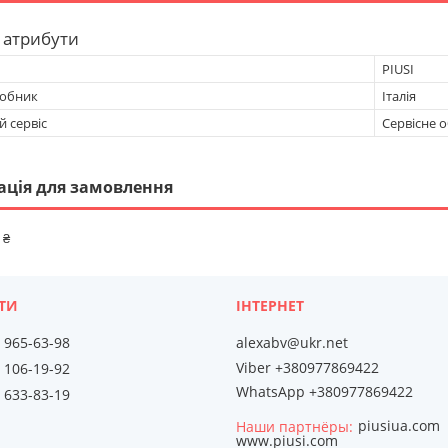
 атрибути
PIUSI
робник
Італія
 сервіс
Сервісне 
ація для замовлення
 ₴
) 965-63-98
alexabv@ukr.net
Viber +380977869422
) 106-19-92
WhatsApp +380977869422
) 633-83-19
piusiua.com
Наши партнёры
www.piusi.com