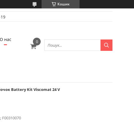
Кошик
-19
О нас
чок Battery Kit Viscomat 24 V
:
F00310070