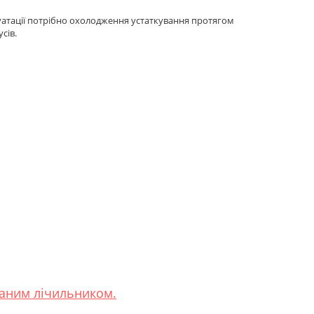
луатації потрібно охолодження устаткування протягом
сів.
ваним лічильником.