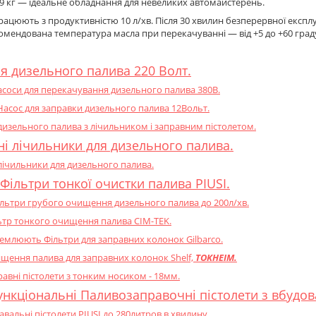
9 кг — ідеальне обладнання для невеликих автомайстерень.
працюють з продуктивністю 10 л/хв. Після 30 хвилин безперервної експ
омендована температура масла при перекачуванні — від +5 до +60 граду
я дизельного палива 220 Волт.
Насоси для перекачування дизельного палива 380В.
сос для заправки дизельного палива 12Вольт.
дизельного палива з лічильником і заправним пістолетом.
і лічильники для дизельного палива.
лічильники для дизельного палива.
Фільтри тонкої очистки палива PIUSI.
Фільтри грубого очищення дизельного палива до 200л/хв.
ьтр тонкого очищення палива CIM-TEK.
емлюють Фільтри для заправних колонок Gilbarco.
щення палива для заправних колонок Shelf,
TOKHEIM.
авні пістолети з тонким носиком - 18мм.
ункціональні Паливозаправочні пістолети з вбудо
вальні пістолети PIUSI до 280литров в хвилину.