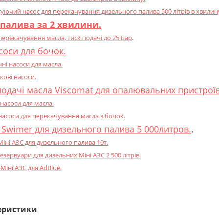
ючий насос для перекачування дизельного палива 500 літрів в хвилин
 палива за 2 хвилини.
перекачування масла, тиск подачі до 25 Бар
.
соси для бочок.
чні насоси для масла.
кові насоси.
одачі масла Viscomat для опалювальних пристроїв
насоси для масла.
насоси для перекачування масла з бочок.
 Swimer для дизельного палива 5 000литров.
.
Міні АЗС для дизельного палива 10т.
езервуари для дизельних Міні АЗС 2 500 літрів.
Міні АЗС для AdBlue.
еристики