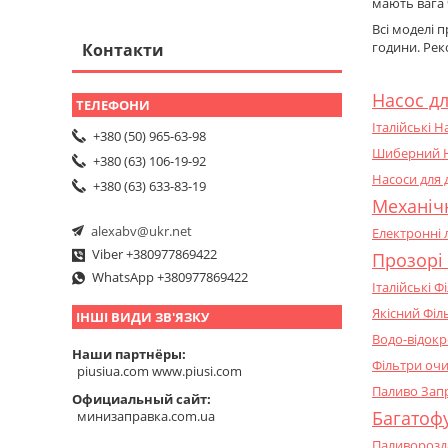
мають вага 
Всі моделі 
години. Рек
Контакти
Насос дл
Італійські 
+380 (50) 965-63-98
Шиберний На
+380 (63) 106-19-92
Насоси для 
+380 (63) 633-83-19
Механічн
alexabv@ukr.net
Електронні 
Viber +380977869422
Прозорі 
WhatsApp +380977869422
Італійські 
Якісний Філ
ІНШІ ВИДИ ЗВ'ЯЗКУ
Водо-відокр
Наши партнёры
Фільтри очи
piusiua.com www.piusi.com
Паливо Запр
Официальный сайт
Багатоф
минизаправка.com.ua
Паливорозда