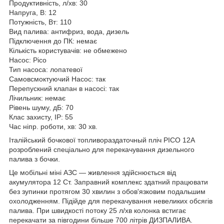
Продуктивність, л/хв: 30
Напруга, В: 12
Потужність, Вт: 110
Вид палива: антифриз, вода, дизель
Підключення до ПК: немає
Кількість користувачів: не обмежено
Насос: Pico
Тип насоса: лопатевої
Самовсмоктуючий Насос: так
Перепускний клапан в насосі: так
Лічильник: немає
Рівень шуму, дБ: 70
Клас захисту, IP: 55
Час ніпр. роботи, хв: 30 хв.
Італійський бочкової топливораздаточный пліч PICO 12А
розроблений спеціально для перекачування дизельного
палива з бочки.
Це мобільні міні АЗС — живлення здійснюється від
акумулятора 12 Ст. Заправний комплекс здатний працювати
без зупинки протягом 30 хвилин з обов'язковим подальшим
охолодженням. Підійде для перекачування невеликих обсягів
палива. При швидкості потоку 25 л/хв колонка встигає
перекачати за півгодини більше 700 літрів ДИЗПАЛИВА.