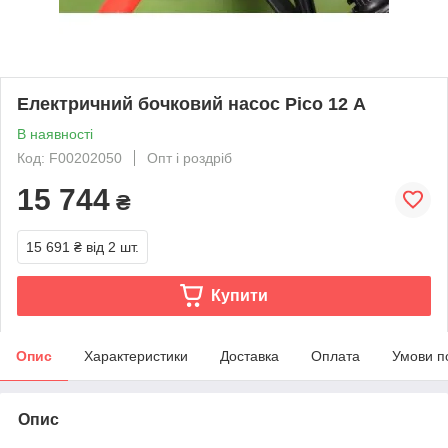
Електричний бочковий насос Pico 12 А
В наявності
Код: F00202050
Опт і роздріб
15 744
₴
15 691 ₴
від 2 шт.
Купити
Опис
Характеристики
Доставка
Оплата
Умови п
Опис