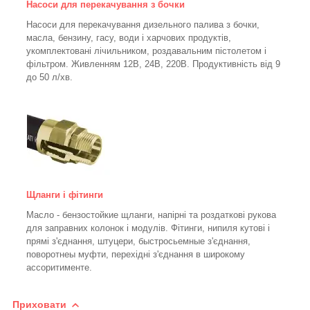
Насоси для перекачування з бочки
Насоси для перекачування дизельного палива з бочки,
масла, бензину, гасу, води і харчових продуктів,
укомплектовані лічильником, роздавальним пістолетом і
фільтром.
Живленням 12В, 24В, 220В. Продуктивність від 9
до 50 л/хв.
Щланги і фітинги
Масло - бензостойкие щланги, напірні та роздаткові рукова
для заправних колонок і модулів. Фітинги, нипиля кутові і
прямі з'єднання, штуцери, быстросьемные з'єднання,
поворотнеы муфти, перехідні з'єднання в широкому
ассоритименте.
Приховати