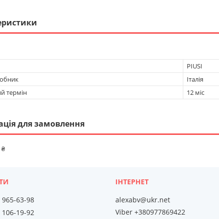
еристики
PIUSI
робник
Італія
ий термін
12 міс
ація для замовлення
 ₴
) 965-63-98
alexabv@ukr.net
Viber +380977869422
) 106-19-92