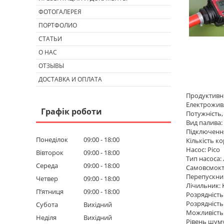
ФОТОГАЛЕРЕЯ
ПОРТФОЛИО
СТАТЬИ
О НАС
ОТЗЫВЫ
ДОСТАВКА И ОПЛАТА
Продуктивніс
Електроживл
Графік роботи
Потужність, 
Вид палива:
Підключення
Понеділок
09:00
18:00
Кількість к
Насос: Pico
Вівторок
09:00
18:00
Тип насоса:
Середа
09:00
18:00
Самовсмокт
Перепускний
Четвер
09:00
18:00
Лічильник: 
Пʼятниця
09:00
18:00
Розрядність 
Розрядність
Субота
Вихідний
Можливість 
Неділя
Вихідний
Рівень шуму