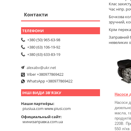
Клас захисту,
Час ніпр. ро
Контакти
Бочкова кол
зручний, ко
Крім перека
Заправний б
+380 (50) 965-63-98
невеликих о
+380 (63) 106-19-92
+380 (63) 633-83-19
alexabv@ukr.net
Viber +380977869422
WhatsApp +380977869422
ІНШІ ВИДИ ЗВ'ЯЗКУ
Насоси 
Насоси д
Наши партнёры
дизельно
piusiua.com www.piusi.com
масла, г
Официальный сайт
продукті
минизаправка.com.ua
220В. Пр
550 л/хв.