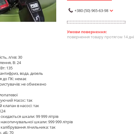
+380 (50) 965-63-98
повернення товару протягом 14 дн
ть, л/хв: 30
ення, В: 24
Вт: 135
 антифриз, вода, дизель
 до ПК: немає
ористувачів: не обмежено
 лопатевої
уючий Насос: так
 клапан в насосі: так
K24
скидається шкали: 99 999 літрів
 накопичувальної шкали: 999 999 літрів
калібрування лічильника: так
, дБ: 70