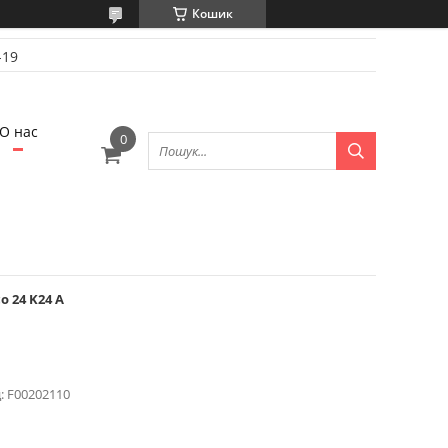
Кошик
-19
О нас
 24 K24 A
:
F00202110