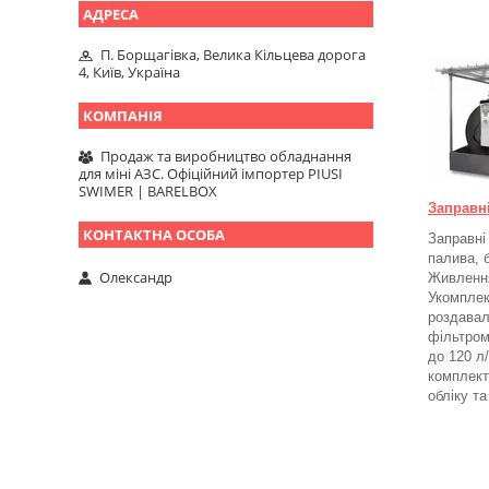
П. Борщагівка, Велика Кільцева дорога
4, Київ, Україна
Продаж та виробництво обладнання
для міні АЗС. Офіційний імпортер PIUSI
SWIMER | BARELBOX
Заправн
Заправні
палива, 
Олександр
Живлення
Укомплек
роздавал
фільтром
до 120 л
комплект
обліку т