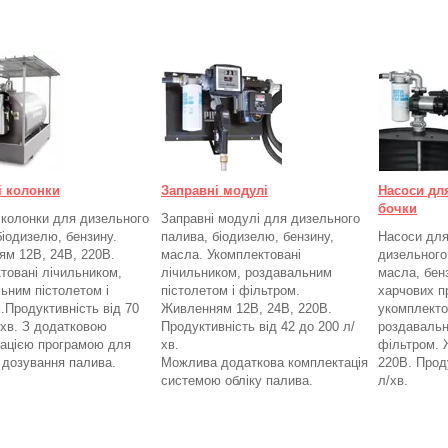
і колонки
Заправні модулі
Насоси дл
бочки
 колонки для дизельного
Заправні модулі для дизельного
біодизелю, бензину.
палива, біодизелю, бензину,
Насоси для
м 12В, 24В, 220В.
масла. Укомплектовані
дизельного
товані лічильником,
лічильником, роздавальним
масла, бенз
ьним пістолетом і
пістолетом і фільтром.
харчових п
.
Продуктивність від 70
Живленням 12В, 24В, 220В.
укомплекто
/хв. З додатковою
Продуктивність від 42 до 200 л/
роздавальн
ацією програмою для
хв.
фільтром.
а дозування палива.
Можлива додаткова комплектація
220В. Проду
системою обліку палива.
л/хв.