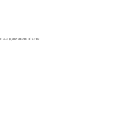
ів
за домовленістю