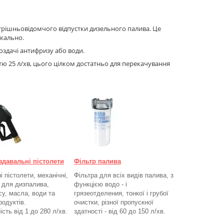
утрішньовідомчого відпустки дизельного палива. Це
икально.
оздачі антифризу або води.
 25 л/хв, цього цілком достатньо для перекачування
здавальні пістолети
Фільтр палива
 пістолети, механічні,
Фільтра для всіх видів палива, з
, для дизпалива,
функцією водо - і
су, масла, води та
грязеотделения, тонкої і грубої
родуктів.
очистки, різної пропускної
ість від 1 до 280
л/хв.
здатності - від 60 до 150
л/хв
.