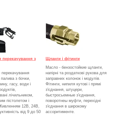
я перекачування з
Щланги і фітинги
Масло - бензостойкие щланги,
 перекачування
напірні та роздаткові рукова для
 палива з бочки,
заправних колонок і модулів.
ину, гасу, води і
Фітинги, нипиля кутові і прямі
родуктів,
з'єднання, штуцери,
вані лічильником,
быстросьемные з'єднання,
им пістолетом і
поворотнеы муфти, перехідні
Живленням 12В, 24В,
з'єднання в широкому
ктивність від 9 до 50
ассоритименте.