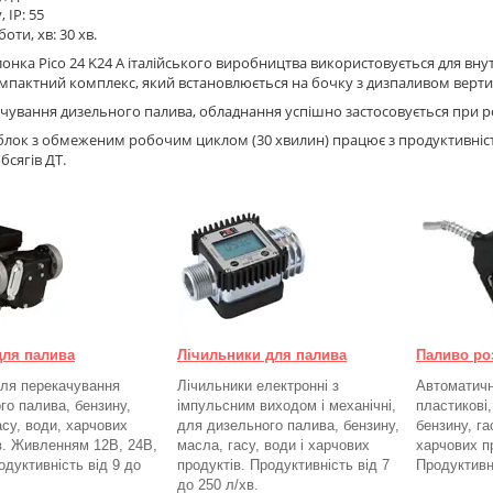
 IP: 55
боти, хв: 30 хв.
онка Pico 24 K24 A італійського виробництва використовується для вн
мпактний комплекс, який встановлюється на бочку з дизпаливом верт
чування дизельного палива, обладнання успішно застосовується при р
лок з обмеженим робочим циклом (30 хвилин) працює з продуктивністю
бсягів ДТ.
для палива
Лічильники для палива
Паливо ро
ля перекачування
Лічильники електронні з
Автоматичні
го палива, бензину,
імпульсним виходом і механічні,
пластикові
асу, води, харчових
для дизельного палива, бензину,
бензину, га
в. Живленням 12В, 24В,
масла, гасу, води і харчових
харчових п
одуктивність від 9 до
продуктів. Продуктивність від 7
Продуктивн
до 250
л/хв.