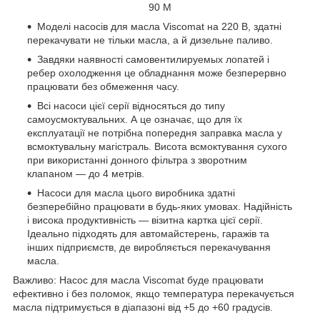
90 M
Моделі насосів для масла Viscomat на 220 В, здатні
перекачувати не тільки масла, а й дизельне паливо.
Завдяки наявності самовентилируемых лопатей і
ребер охолодження це обладнання може безперервно
працювати без обмеження часу.
Всі насоси цієї серії відносяться до типу
самоусмоктувальних. А це означає, що для їх
експлуатації не потрібна попередня заправка масла у
всмоктувальну магістраль. Висота всмоктування сухого
при використанні донного фільтра з зворотним
клапаном — до 4 метрів.
Насоси для масла цього виробника здатні
безперебійно працювати в будь-яких умовах. Надійність
і висока продуктивність — візитна картка цієї серії.
Ідеально підходять для автомайстерень, гаражів та
інших підприємств, де виробляється перекачування
масла.
Важливо: Насос для масла Viscomat буде працювати
ефективно і без поломок, якщо температура перекачується
масла підтримується в діапазоні від +5 до +60 градусів.