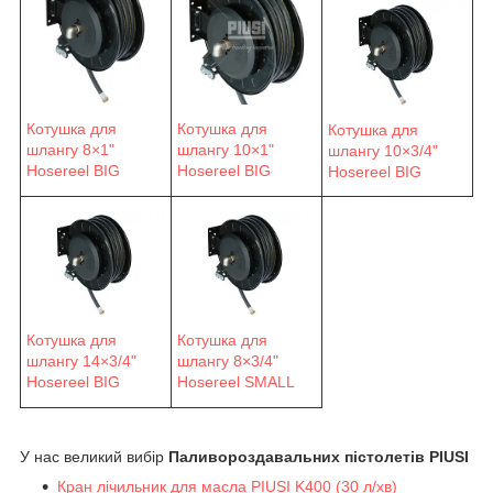
Котушка для
Котушка для
Котушка для
шлангу 8×1"
шлангу 10×1"
шлангу 10×3/4"
Hosereel BIG
Hosereel BIG
Hosereel BIG
Котушка для
Котушка для
шлангу 14×3/4"
шлангу 8×3/4"
Hosereel BIG
Hosereel SMALL
У нас великий вибір
Паливороздавальних пістолетів PIUSI
Кран лічильник для масла PIUSI K400 (30 л/хв)