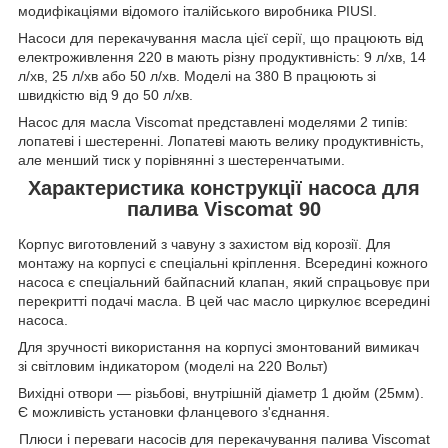
модифікаціями відомого італійського виробника PIUSI.
Насоси для перекачування масла цієї серії, що працюють від
електроживлення 220 в мають різну продуктивність: 9 л/хв, 14
л/хв, 25 л/хв або 50 л/хв. Моделі на 380 В працюють зі
швидкістю від 9 до 50 л/хв.
Насос для масла Viscomat представлені моделями 2 типів:
лопатеві і шестеренні. Лопатеві мають велику продуктивність,
але менший тиск у порівнянні з шестеренчатыми.
Характеристика конструкції насоса для
палива Viscomat 90
Корпус виготовлений з чавуну з захистом від корозії. Для
монтажу на корпусі є спеціальні кріплення. Всередині кожного
насоса є спеціальний байпасний клапан, який спрацьовує при
перекритті подачі масла. В цей час масло циркулює всередині
насоса.
Для зручності використання на корпусі змонтований вимикач
зі світловим індикатором (моделі на 220 Вольт)
Вихідні отвори — різьбові, внутрішній діаметр 1 дюйм (25мм).
Є можливість установки фланцевого з'єднання.
Плюси і переваги насосів для перекачування палива Viscomat