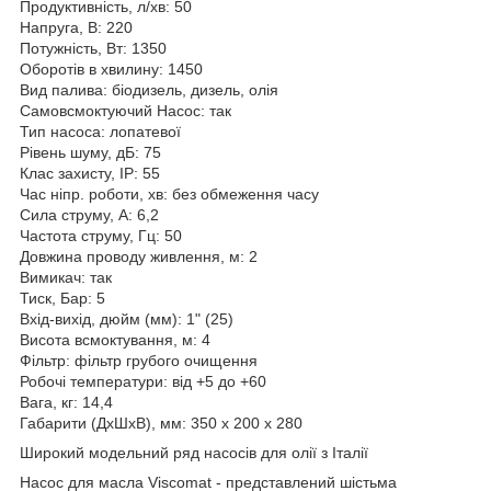
Продуктивність, л/хв: 50
Напруга, В: 220
Потужність, Вт: 1350
Оборотів в хвилину: 1450
Вид палива: біодизель, дизель, олія
Самовсмоктуючий Насос: так
Тип насоса: лопатевої
Рівень шуму, дБ: 75
Клас захисту, IP: 55
Час ніпр. роботи, хв: без обмеження часу
Сила струму, А: 6,2
Частота струму, Гц: 50
Довжина проводу живлення, м: 2
Вимикач: так
Тиск, Бар: 5
Вхід-вихід, дюйм (мм): 1" (25)
Висота всмоктування, м: 4
Фільтр: фільтр грубого очищення
Робочі температури: від +5 до +60
Вага, кг: 14,4
Габарити (ДхШхВ), мм: 350 х 200 х 280
Широкий модельний ряд насосів для олії з Італії
Насос для масла Viscomat - представлений шістьма