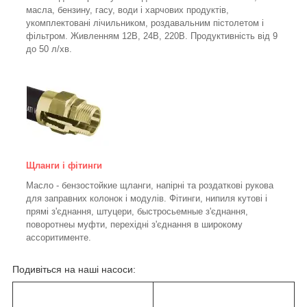
масла, бензину, гасу, води і харчових продуктів,
укомплектовані лічильником, роздавальним пістолетом і
фільтром.
Живленням 12В, 24В, 220В. Продуктивність від 9
до 50 л/хв.
Щланги і фітинги
Масло - бензостойкие щланги, напірні та роздаткові рукова
для заправних колонок і модулів. Фітинги, нипиля кутові і
прямі з'єднання, штуцери, быстросьемные з'єднання,
поворотнеы муфти, перехідні з'єднання в широкому
ассоритименте.
Подивіться на наші насоси: