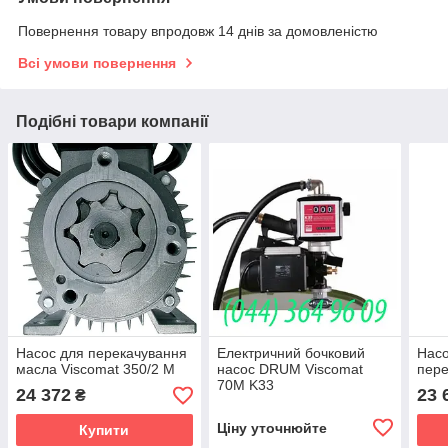
Повернення товару впродовж 14 днів за домовленістю
Всі умови повернення
Подібні товари компанії
Насос для перекачування
Електричний бочковий
Насо
масла Viscomat 350/2 M
насос DRUM Viscomat
пере
70M K33
24 372
23 
₴
Ціну уточнюйте
Купити