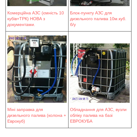
Блок-пункту АЗС для
Комерційна АЗС (ємність 10
дизельного палива 10м.куб.
кубів+ТРК) НОВА з
б/у
документами.
Міні заправка для
Обладнання для АЗС, вузли
дизельного палива (колона +
обліку палива на базі
Еврокуб)
ЕВРОКУБА