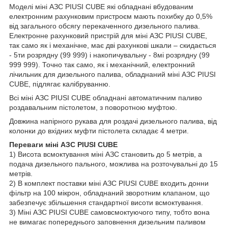
Моделі міні АЗС PIUSI CUBE які обладнані вбудованим
електронним рахунковим пристроєм мають похибку до 0,5%
від загального обсягу перекаченного дизельного палива.
Електронне рахунковий пристрій для міні АЗС PIUSI CUBE,
так само як і механічне, має дві рахункові шкали – скидається
- 5ти розрядну (99 999) і накопичувальну - 8мі розрядну (99
999 999). Точно так само, як і механічний, електронний
лічильник для дизельного палива, обладнаний міні АЗС PIUSI
CUBE, підлягає калібруванню.
Всі міні АЗС PIUSI CUBE обладнані автоматичним паливо
роздавальним пістолетом, з поворотною муфтою.
Довжина напірного рукава для роздачі дизельного палива, від
колонки до вхідних муфти пістолета складає 4 метри.
Переваги міні АЗС PIUSI CUBE
1) Висота всмоктування міні АЗС становить до 5 метрів, а
подача дизельного пального, можлива на розточувальні до 15
метрів.
2) В комплект поставки міні АЗС PIUSI CUBE входить донни
фільтр на 100 мікрон, обладнаний зворотним клапаном, що
забезпечує збільшення стандартної висоти всмоктування.
3) Міні АЗС PIUSI CUBE самовсмоктуючого типу, тобто вона
не вимагає попереднього заповнення дизельним паливом