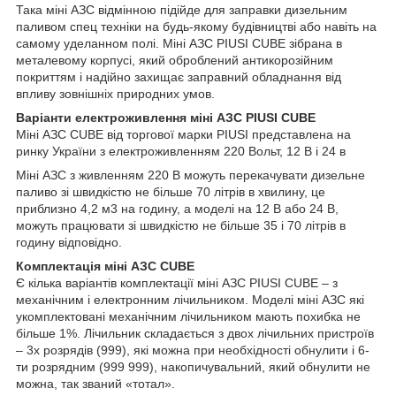
Така міні АЗС відмінною підійде для заправки дизельним
паливом спец техніки на будь-якому будівництві або навіть на
самому уделанном полі. Міні АЗС PIUSI CUBE зібрана в
металевому корпусі, який оброблений антикорозійним
покриттям і надійно захищає заправний обладнання від
впливу зовнішніх природних умов.
Варіанти електроживлення міні АЗС PIUSI CUBE
Міні АЗС CUBE від торгової марки PIUSI представлена на
ринку України з електроживленням 220 Вольт, 12 В і 24 в
Міні АЗС з живленням 220 В можуть перекачувати дизельне
паливо зі швидкістю не більше 70 літрів в хвилину, це
приблизно 4,2 м3 на годину, а моделі на 12 В або 24 В,
можуть працювати зі швидкістю не більше 35 і 70 літрів в
годину відповідно.
Комплектація міні АЗС CUBE
Є кілька варіантів комплектації міні АЗС PIUSI CUBE – з
механічним і електронним лічильником. Моделі міні АЗС які
укомплектовані механічним лічильником мають похибка не
більше 1%. Лічильник складається з двох лічильних пристроїв
– 3х розрядів (999), які можна при необхідності обнулити і 6-
ти розрядним (999 999), накопичувальний, який обнулити не
можна, так званий «тотал».