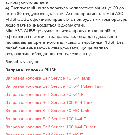
всмоктуючого шланга.
4) Експлуатаційна температура коливається від мінус 20 до
плюс 60 градусів за Цельсієм. Але на практиці такі міні АЗС
PIUSI CUBE ефективно працюють при будь-якій температурі,
якщо паливо знаходиться рідкому стані.
Міні АЗС CUBE це сучасна високопродуктивна, надійна,
ефективна і естетична заправна колонка для дизельного
палива від авторитетного італійського виробника PIUSI. Без
перебільшення можна стверджувати, що це паливо
роздавальне обладнання коштує свою ціну.
Зверніть увагу на:
Заправні колонки PIUSI:
Заправна колонка Self Service 70 K44 Tank
Заправна колонка Self Service 70 K44 Pulser Tank
Заправна колонка Self Service 70 K44 F
Заправна колонка Self Service 100 K44 Tank
Заправна колонка Self Service 70 MC Tank
Заправна колонка Self Service 100 K44 F
Заправна колонка Self Service 100 K44 Pulser