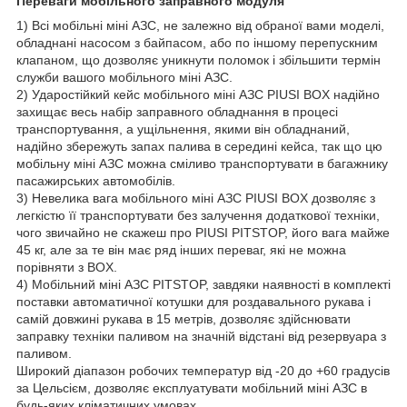
Переваги мобільного заправного модуля
1) Всі мобільні міні АЗС, не залежно від обраної вами моделі,
обладнані насосом з байпасом, або по іншому перепускним
клапаном, що дозволяє уникнути поломок і збільшити термін
служби вашого мобільного міні АЗС.
2) Ударостійкий кейс мобільного міні АЗС PIUSI BOX надійно
захищає весь набір заправного обладнання в процесі
транспортування, а ущільнення, якими він обладнаний,
надійно збережуть запах палива в середині кейса, так що цю
мобільну міні АЗС можна сміливо транспортувати в багажнику
пасажирських автомобілів.
3) Невелика вага мобільного міні АЗС PIUSI BOX дозволяє з
легкістю її транспортувати без залучення додаткової техніки,
чого звичайно не скажеш про PIUSI PITSTOP, його вага майже
45 кг, але за те він має ряд інших переваг, які не можна
порівняти з BOX.
4) Мобільний міні АЗС PITSTOP, завдяки наявності в комплекті
поставки автоматичної котушки для роздавального рукава і
самій довжині рукава в 15 метрів, дозволяє здійснювати
заправку техніки паливом на значній відстані від резервуара з
паливом.
Широкий діапазон робочих температур від -20 до +60 градусів
за Цельсієм, дозволяє експлуатувати мобільний міні АЗС в
будь-яких кліматичних умовах.