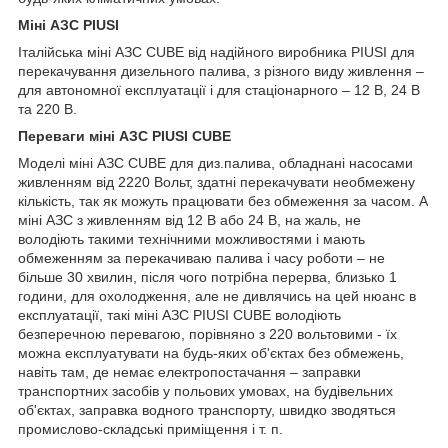
Міні АЗС PIUSI
Італійська міні АЗС CUBE від надійного виробника PIUSI для
перекачування дизельного палива, з різного виду живлення –
для автономної експлуатації і для стаціонарного – 12 В, 24 В
та 220 В.
Переваги міні АЗС PIUSI CUBE
Моделі міні АЗС CUBE для диз.палива, обладнані насосами
живленням від 2220 Вольт, здатні перекачувати необмежену
кількість, так як можуть працювати без обмеження за часом. А
міні АЗС з живленням від 12 В або 24 В, на жаль, не
володіють такими технічними можливостями і мають
обмеженням за перекачиваю палива і часу роботи – не
більше 30 хвилин, після чого потрібна перерва, близько 1
години, для охолодження, але не дивлячись на цей нюанс в
експлуатації, такі міні АЗС PIUSI CUBE володіють
безперечною перевагою, порівняно з 220 вольтовими - їх
можна експлуатувати на будь-яких об'єктах без обмежень,
навіть там, де немає електропостачання – заправки
транспортних засобів у польових умовах, на будівельних
об'єктах, заправка водного транспорту, швидко зводяться
промислово-складські приміщення і т. п.