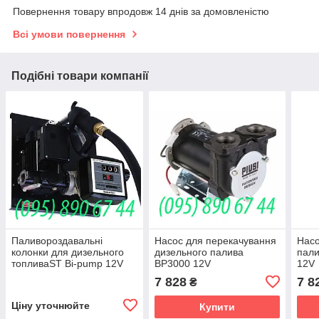
Повернення товару впродовж 14 днів за домовленістю
Всі умови повернення
Подібні товари компанії
Паливороздавальні
Насос для перекачування
Насо
колонки для дизельного
дизельного палива
пали
топливаЅТ Bi-pump 12V
BP3000 12V
12V
K33 Self 3000
7 828
7 8
₴
Ціну уточнюйте
Купити