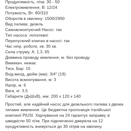
Продуктивність, л/хв: 30 - 50
Електроживлення, В: 12/24
Потужність, Вт: 80/310
Оборотів в хвилину: 1500/2900
Вид палива: дизель
Самовсмоктуючий Насос: так
Тип насоса: лопатевої
Перепускний клапан в насосі: так
Час ніпр. роботи, хв: 30 хв.
Сила струму, А: 1,3, 65
Довжина проводу живлення, м: без проводу
Вимикач: немає
Тиск, Бар: 15
Вхід-вихід, дюйм (мм): 3/4" (19)
Висота всмоктування, м: 3
Напір, м: 6
Вага, кг: 3,5
Габарити (ДхШхВ), мм: 200 х 120 х 140
Простий, але надійний насос для дизельного палива з двома
типами живлення. Це бюджетна пропозиція італійської
компанії PIUSI. Харчування на 24 гарантує заправку зі
швидкістю 50 л/хв. При підключенні джерела на 12
продуктивність знижується до 30 літрів на хвилину.