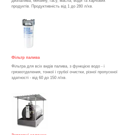
дизпалива, бензину, гасу, масла, води та харчових
продуктів. Продуктивність від 1 до 280
л/хв.
Фільтр палива
Фільтра для всіх видів палива, з функцією водо - і
грязеотделения, тонкої і грубої очистки, різної пропускної
здатності - від 60 до 150
л/хв
.