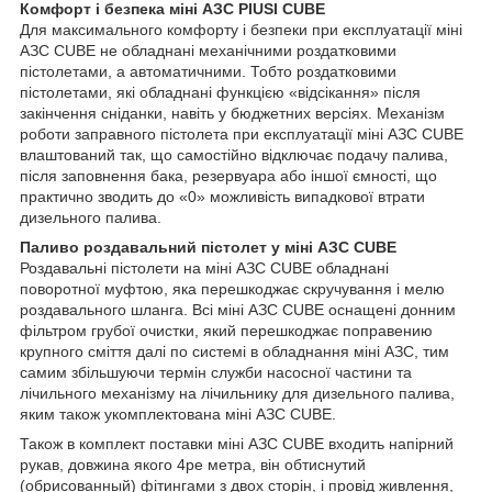
Комфорт і безпека міні АЗС PIUSI CUBE
Для максимального комфорту і безпеки при експлуатації міні
АЗС CUBE не обладнані механічними роздатковими
пістолетами, а автоматичними. Тобто роздатковими
пістолетами, які обладнані функцією «відсікання» після
закінчення сніданки, навіть у бюджетних версіях. Механізм
роботи заправного пістолета при експлуатації міні АЗС CUBE
влаштований так, що самостійно відключає подачу палива,
після заповнення бака, резервуара або іншої ємності, що
практично зводить до «0» можливість випадкової втрати
дизельного палива.
Паливо роздавальний пістолет у міні АЗС CUBE
Роздавальні пістолети на міні АЗС CUBE обладнані
поворотної муфтою, яка перешкоджає скручування і мелю
роздавального шланга. Всі міні АЗС CUBE оснащені донним
фільтром грубої очистки, який перешкоджає поправению
крупного сміття далі по системі в обладнання міні АЗС, тим
самим збільшуючи термін служби насосної частини та
лічильного механізму на лічильнику для дизельного палива,
яким також укомплектована міні АЗС CUBE.
Також в комплект поставки міні АЗС CUBE входить напірний
рукав, довжина якого 4ре метра, він обтиснутий
(обрисованный) фітингами з двох сторін, і провід живлення,