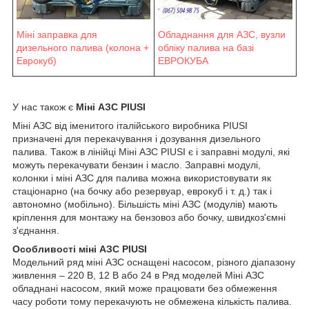
Міні заправка для
Обладнання для АЗС, вузли
дизельного палива (колона +
обліку палива на базі
Еврокуб)
ЕВРОКУБА
У нас також є
Міні АЗС PIUSI
Міні АЗС від іменитого італійського виробника PIUSI
призначені для перекачування і дозування дизельного
палива. Також в лінійці Міні АЗС PIUSI є і заправні модулі, які
можуть перекачувати бензин і масло. Заправні модулі,
колонки і міні АЗС для палива можна використовувати як
стаціонарно (на бочку або резервуар, еврокуб і т. д.) так і
автономно (мобільно). Більшість міні АЗС (модулів) мають
кріплення для монтажу на бензовоз або бочку, швидкоз'ємні
з'єднання.
Особливості міні АЗС PIUSI
Модельний ряд міні АЗС оснащені насосом, різного діапазону
живлення – 220 В, 12 В або 24 в Ряд моделей Міні АЗС
обладнані насосом, який може працювати без обмеження
часу роботи тому перекачують не обмежена кількість палива.