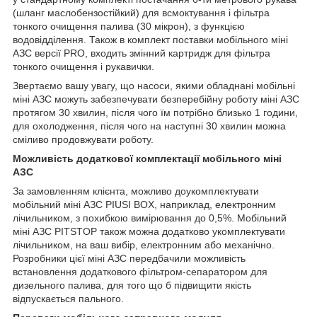
(шланг маслобензостійкий) для всмоктування і фільтра
тонкого очищення палива (30 мікрон), з функцією
водовідділення. Також в комплект поставки мобільного міні
АЗС версії PRO, входить змінний картридж для фільтра
тонкого очищення і рукавички.
Звертаємо вашу увагу, що насоси, якими обладнані мобільні
міні АЗС можуть забезпечувати безперебійну роботу міні АЗС
протягом 30 хвилин, після чого їм потрібно близько 1 години,
для охолодження, після чого на наступні 30 хвилин можна
сміливо продовжувати роботу.
Можливість додаткової комплектації мобільного міні
АЗС
За замовленням клієнта, можливо доукомплектувати
мобільний міні АЗС PIUSI BOX, наприклад, електронним
лічильником, з похибкою вимірювання до 0,5%. Мобільний
міні АЗС PITSTOP також можна додатково укомплектувати
лічильником, на ваш вибір, електронним або механічно.
Розробники цієї міні АЗС передбачили можливість
встановлення додаткового фільтром-сепаратором для
дизельного палива, для того що б підвищити якість
відпускається пального.