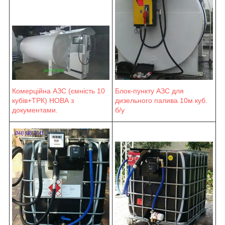
Блок-пункту АЗС для
Комерційна АЗС (ємність 10
дизельного палива 10м.куб.
кубів+ТРК) НОВА з
б/у
документами.