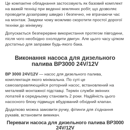
Це компактне обладнання застосовують як базовий комплект
на важкій техніці при веденні земляних робіт, що дозволяє
проводити дозаправку швидко і безпечно, не втрачаючи час
на монтаж. Завдяки чому можливо скоротити простої дорогої
техніки до мінімуму.
Допускається безперервне використання протягом півгодини,
після чого необхідно охолодити двигун. Але цього часу цілком
достатньо для заправки будь-якого бака.
Виконання насоса для дизельного
палива BP3000 24V/12V
BP 3000 24V/12V
— насос для дизельного палива,
комплектація якого мінімальна. По суті це
самозаправляющийся роторний насос, встановлений на
металевій монтажної підставці. Термін служби змінних
лопатей в середньому становить 2 роки. Надійність цього
насосного блоку підвищує вбудований обхідний клапан.
Додатково можна замовити ручку, фітинги для з'єднання
рукавів, встановити вимикач.
Переваги насоса для дизельного палива BP3000
24V/12V