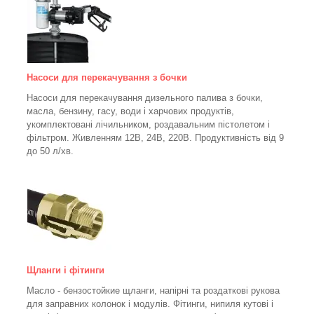
Насоси для перекачування з бочки
Насоси для перекачування дизельного палива з бочки,
масла, бензину, гасу, води і харчових продуктів,
укомплектовані лічильником, роздавальним пістолетом і
фільтром.
Живленням 12В, 24В, 220В. Продуктивність від 9
до 50 л/хв.
Щланги і фітинги
Масло - бензостойкие щланги, напірні та роздаткові рукова
для заправних колонок і модулів. Фітинги, нипиля кутові і