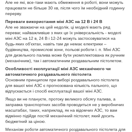
Але не які, все-таки мають обмеження в роботі, вони можуть
працювати не більше 30 хв, після чого їм необхідний годинну
перерву.
Переваги використання міні АЗС на 12 В і 24 В
Але не зважаючи на цей недолік, ці моделі мають ряд
переваг, найважливіше з яких це їх універсальність - моделі
міні АЗС на 12 в, 24 В і 12-24 можуть застосовуватися на
будь-яких об'єктах, навіть там де немає електрики –
будівництва, промислові зони, польові роботи і. п. Міні АЗС
для дизельного палива може бути укомплектована як ручним
(механічним), так і автоматичним роздавальним пістолетом.
Особливості експлуатації міні АЗС механічного чи
автоматичного роздавального пістолета
Основним принципом при виборі роздавального пістолета
для вашої міні АЗС є прогнозована кількість пального, що
відпускається і спосіб експлуатації вашої міні АЗС.
Якщо ви не плануєте, протоку великого обсягу палива, а
заправка транспортних засобів проводиться не у виробничих
масштабах, таких, наприклад, як на відомчих АЗС, то вам
відмінно підійде постій механічний пістолет, який досить
бюджетний за ціною.
Механізм роботи автоматичного роздавального пістолета для