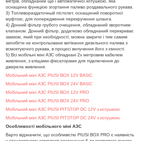
метрів, обладнаний ще і автоматичної котушкою, яка
оснащена функцією згортання паливо роздавального рукава.
3) Топливораздаточный пістолет, оснащений поворотної
муфтою, для попередження перекручення шланга.
4) Донний фільтр грубого очищення, обладнаний зворотним
клапаном. Донний фільтр, додатково обладнаний перекриває
замком, який при необхідності, можна закрити і тим самим
запобігти не контрольоване витікання дизельного палива з
всмоктуючого рукава, в процесі вилучення його з ємності.
5) Всі мобільні міні АЗС обладнані 2х метровим кабелем
живлення, з кліщами-фіксаторами для підключення до
джерела живлення.
Мобільний міні АЗС PIUSI BOX 12V BASIC
Мобільний міні АЗС PIUSI BOX 24V BASIC
Мобільний міні АЗС PIUSI BOX 12V PRO
Мобільний міні АЗС PIUSI BOX 24V PRO
Мобільний міні АЗС PIUSI PITSTOP DC 12V з котушкою
Мобільний міні АЗС PIUSI PITSTOP DC 24V з котушкою
Особливості мобільного міні АЗС
Варто відзначити, що особливістю PIUSI BOX PRO є наявність
у стандартному комплекті постачання 6-ти метрового рукава