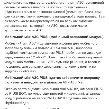
дизельного палива, встановлюваного на міні АЗС, оснащений
системою автоматичного самостійного відключення
(відсікання) після заповнення ємності (паливного бака), тим
самим виключаючи можливість випадкової втрати палива. Такі
пістолети часто використовуються на великих відомчих
автозаправках і комерційних АЗС, також вони часто
зустрічаються і міні АЗС.
Мобільний міні АЗС PIUSI (мобільний заправний модуль)
Мобільний міні АЗС – це відмінне рішення для мобільного
заправки дизельним паливом. Такі міні АЗС, вироблені
надійної італійською компанією PIUSI, робитися на два види -
харчуванням на 12 або 24 Вольт. Такий мобільний заправний
модуль або мобільний міні АЗС відмінне рішення, а головне
не дороге, для заправки дизельним паливом в полі чи на
віддалених об'єктах.
Мобільний міні АЗС PIUSI здатна забезпечити заправку
паливом зі швидкістю в діапазон 43 – 45 л/хв.
Окремо варто виділити мобільний міні АЗС від компанії PIUSI
це PIUSI BOX, по мимо відмінностей у харчуванні, ці заправні
модулі робитися на версії PRO і BASIC, детальніше про їх
відмінності далі.