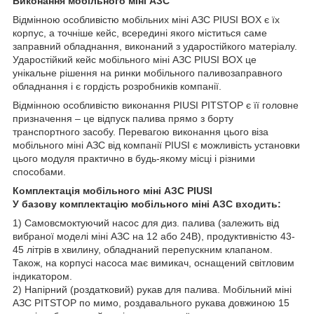
Виконання мобільного міні АЗС
Відмінною особливістю мобільних міні АЗС PIUSI BOX є їх
корпус, а точніше кейс, всередині якого міститься саме
заправний обладнання, виконаний з ударостійкого матеріалу.
Ударостійкий кейс мобільного міні АЗС PIUSI BOX це
унікальне рішення на ринки мобільного паливозаправного
обладнання і є гордість розробників компанії.
Відмінною особливістю виконання PIUSI PITSTOP є її головне
призначення – це відпуск палива прямо з борту
транспортного засобу. Перевагою виконання цього віза
мобільного міні АЗС від компанії PIUSI є можливість установки
цього модуля практично в будь-якому місці і різними
способами.
Комплектація мобільного міні АЗС PIUSI
У базову комплектацію мобільного міні АЗС входить:
1) Самовсмоктуючий насос для диз. палива (залежить від
вибраної моделі міні АЗС на 12 або 24В), продуктивністю 43-
45 літрів в хвилину, обладнаний перепускним клапаном.
Також, на корпусі насоса має вимикач, оснащений світловим
індикатором.
2) Напірний (роздатковий) рукав для палива. Мобільний міні
АЗС PITSTOP по мимо, роздавального рукава довжиною 15