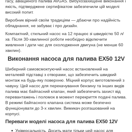
гасу, авіаційного палива AVGAS. Вибухозахищене виконання і
якість, підтверджене сертифікатом забезпечили цій моделі
високий попит.
Виробник вірний своїм традиціям — дбаючи про надійність
обладнання, не забуває і про дизайн.
Компактний, стильний насос на 12 працює зі швидкістю 50 л/
хв. Після 30-хвилинної роботи необхідно відключити
живлення і дати час для охолодження двигуна (не менше 60
хвилин).
Виконання насоса для палива EX50 12V
Шиберний самовсмоктуючий насос встановлений на
металевій підставці з отворами, що забезпечить швидкий
монтаж на будь-яку поверхню. Міцний корпус виготовлений з
чавуну. Цей насос для перекачування бензину та інших видів
палива має байпасний клапан, який забезпечить захист від
перевантажень і поломок в момент перекриття подачі палива.
В режимі байпасного клапана система може безпечно
функціонувати до 3-х хвилин. Вимикач розташований на
корпусі.
Переваги моделі насоса для палива EX50 12V
Універсальність. Досить мати тільки цей насос для