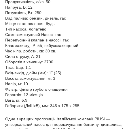
Продуктивність, л/хв: 50
Напруга, В: 12
Потужність, Вт: 250
Вид палива: бензин, дизель, гас
Місце встановлення: будь
Тип насоса: лопатевої
Самовсмоктуючий Насос: так
Перепускний клапан в насосі: так
Клас захисту, IP: 55, вибухозахищений
Час ніпр. роботи, хв: 30 хв.
Сила струму, А: 21
Оборотів в хвилину: 2700
Тиск, Бар: 1,1
Вхід-вихід, дюйм (мм): 1" (25)
Висота всмоктування, м: 3
Напір, м: 10
Фільтр: фільтр грубого очищення
Гарантія: 12 місяців
Вага, кг: 6,9
Габарити (ДхШхВ), мм: 345 х 175 х 255
Одне з кращих пропозицій італійської компанії PIUSI —
універсальний насос для перекачування бензину, дизпалива,