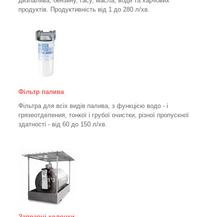
дизпалива, бензину, гасу, масла, води та харчових
продуктів. Продуктивність від 1 до 280
л/хв.
Фільтр палива
Фільтра для всіх видів палива, з функцією водо - і
грязеотделения, тонкої і грубої очистки, різної пропускної
здатності - від 60 до 150
л/хв
.
Заправні колонки