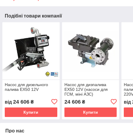
Подібні товари компанії
Насос для дизельного
Насос для дизпалива
Насо
палива EX50 12V
EX50 12V (насоси для
пали
ГСМ, міні АЗС)
220
24 606
24 606
від
₴
₴
від
Купити
Купити
Про нас