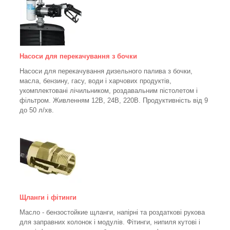
Насоси для перекачування з бочки
Насоси для перекачування дизельного палива з бочки,
масла, бензину, гасу, води і харчових продуктів,
укомплектовані лічильником, роздавальним пістолетом і
фільтром.
Живленням 12В, 24В, 220В. Продуктивність від 9
до 50 л/хв.
Щланги і фітинги
Масло - бензостойкие щланги, напірні та роздаткові рукова
для заправних колонок і модулів. Фітинги, нипиля кутові і