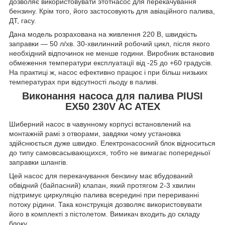
дозволяє використовувати этотнасос для перекачування
бензину. Крім того, його застосовують для авіаційного палива,
ДТ, гасу.
Дана модель розрахована на живлення 220 В, швидкість
заправки — 50 л/хв. 30-хвилинний робочий цикл, після якого
необхідний відпочинок не менше години. Виробник встановив
обмеження температури експлуатації від -25 до +60 градусів.
На практиці ж, насос ефективно працює і при більш низьких
температурах при відсутності льоду в паливі.
Виконання насоса для палива PIUSI
EX50 230V AC ATEX
Шиберний насос в чавунному корпусі встановлений на
монтажній рамі з отворами, завдяки чому установка
здійснюється дуже швидко. Електронасосний блок відноситься
до типу самовсасывающихся, тобто не вимагає попередньої
заправки шлангів.
Цей насос для перекачування бензину має вбудований
обвідний (байпасний) клапан, який протягом 2-3 хвилин
підтримує циркуляцію палива всередині при перериванні
потоку рідини. Така конструкція дозволяє використовувати
його в комплекті з пістолетом. Вимикач входить до складу
блоку.