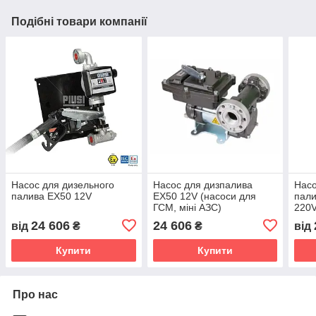
Подібні товари компанії
Насос для дизельного
Насос для дизпалива
Насо
палива EX50 12V
EX50 12V (насоси для
пали
ГСМ, міні АЗС)
220
24 606
24 606
від
₴
₴
від
Купити
Купити
Про нас