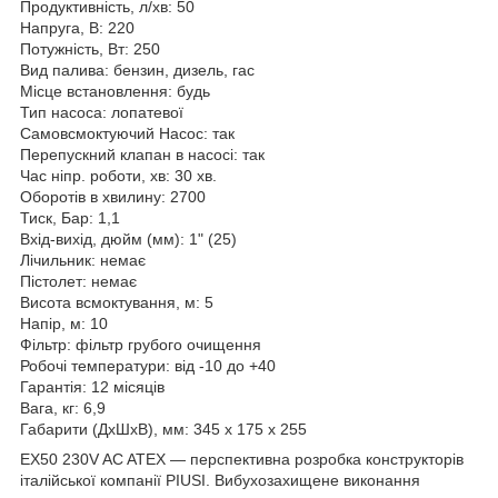
Продуктивність, л/хв: 50
Напруга, В: 220
Потужність, Вт: 250
Вид палива: бензин, дизель, гас
Місце встановлення: будь
Тип насоса: лопатевої
Самовсмоктуючий Насос: так
Перепускний клапан в насосі: так
Час ніпр. роботи, хв: 30 хв.
Оборотів в хвилину: 2700
Тиск, Бар: 1,1
Вхід-вихід, дюйм (мм): 1" (25)
Лічильник: немає
Пістолет: немає
Висота всмоктування, м: 5
Напір, м: 10
Фільтр: фільтр грубого очищення
Робочі температури: від -10 до +40
Гарантія: 12 місяців
Вага, кг: 6,9
Габарити (ДхШхВ), мм: 345 х 175 х 255
EX50 230V AC ATEX — перспективна розробка конструкторів
італійської компанії PIUSI. Вибухозахищене виконання