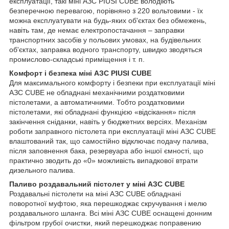
експлуатації, такі міні АЗС PIUSI CUBE володіють
безперечною перевагою, порівняно з 220 вольтовими - їх
можна експлуатувати на будь-яких об'єктах без обмежень,
навіть там, де немає електропостачання – заправки
транспортних засобів у польових умовах, на будівельних
об'єктах, заправка водного транспорту, швидко зводяться
промислово-складські приміщення і т. п.
Комфорт і безпека міні АЗС PIUSI CUBE
Для максимального комфорту і безпеки при експлуатації міні
АЗС CUBE не обладнані механічними роздатковими
пістолетами, а автоматичними. Тобто роздатковими
пістолетами, які обладнані функцією «відсікання» після
закінчення сніданки, навіть у бюджетних версіях. Механізм
роботи заправного пістолета при експлуатації міні АЗС CUBE
влаштований так, що самостійно відключає подачу палива,
після заповнення бака, резервуара або іншої ємності, що
практично зводить до «0» можливість випадкової втрати
дизельного палива.
Паливо роздавальний пістолет у міні АЗС CUBE
Роздавальні пістолети на міні АЗС CUBE обладнані
поворотної муфтою, яка перешкоджає скручування і мелю
роздавального шланга. Всі міні АЗС CUBE оснащені донним
фільтром грубої очистки, який перешкоджає поправению