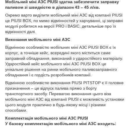
Мобільний міні АЗС PIUSI здатна забезпечити заправку
паливом зі швидкістю в діапазон 43 – 45 л/хв.
Окремо варто виділити мобільний міні АЗС від компанії PIUSI
це PIUSI BOX, по мимо відмінностей у харчуванні, ці заправні
модулі робитися на версії PRO і BASIC, детальніше про їх
відмінності далі.
Виконання мобільного міні АЗС
Відмінною особливістю мобільних міні АЗС PIUSI BOX є їх
корпус, а точніше кейс, всередині якого міститься саме
заправний обладнання, виконаний з ударостійкого матеріалу.
Ударостійкий кейс мобільного міні АЗС PIUSI BOX це
унікальне рішення на ринки мобільного паливозаправного
обладнання і є гордість розробників компанії.
Відмінною особливістю виконання PIUSI PITSTOP є її головне
призначення – це відпуск палива прямо з борту
транспортного засобу. Перевагою виконання цього віза
мобільного міні АЗС від компанії PIUSI є можливість установки
цього модуля практично в будь-якому місці і різними
способами.
Комплектація мобільного міні АЗС PIUSI
У базову комплектацію мобільного міні АЗС входить: