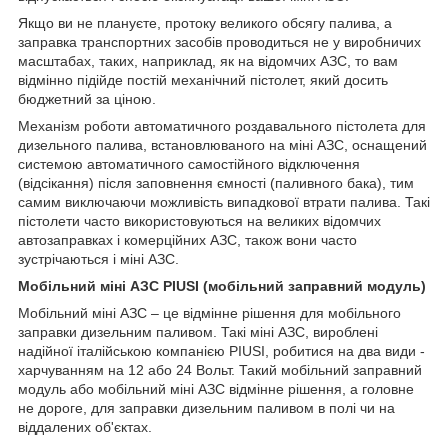
Якщо ви не плануєте, протоку великого обсягу палива, а
заправка транспортних засобів проводиться не у виробничих
масштабах, таких, наприклад, як на відомчих АЗС, то вам
відмінно підійде постій механічний пістолет, який досить
бюджетний за ціною.
Механізм роботи автоматичного роздавального пістолета для
дизельного палива, встановлюваного на міні АЗС, оснащений
системою автоматичного самостійного відключення
(відсікання) після заповнення ємності (паливного бака), тим
самим виключаючи можливість випадкової втрати палива. Такі
пістолети часто використовуються на великих відомчих
автозаправках і комерційних АЗС, також вони часто
зустрічаються і міні АЗС.
Мобільний міні АЗС PIUSI (мобільний заправний модуль)
Мобільний міні АЗС – це відмінне рішення для мобільного
заправки дизельним паливом. Такі міні АЗС, вироблені
надійної італійською компанією PIUSI, робитися на два види -
харчуванням на 12 або 24 Вольт. Такий мобільний заправний
модуль або мобільний міні АЗС відмінне рішення, а головне
не дороге, для заправки дизельним паливом в полі чи на
віддалених об'єктах.