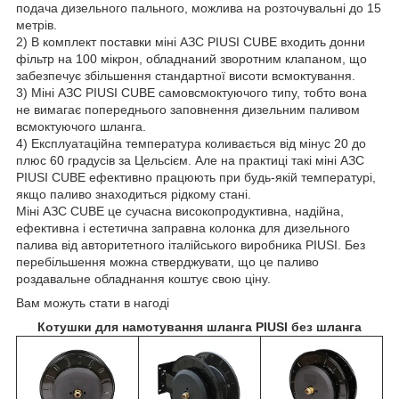
подача дизельного пального, можлива на розточувальні до 15
метрів.
2) В комплект поставки міні АЗС PIUSI CUBE входить донни
фільтр на 100 мікрон, обладнаний зворотним клапаном, що
забезпечує збільшення стандартної висоти всмоктування.
3) Міні АЗС PIUSI CUBE самовсмоктуючого типу, тобто вона
не вимагає попереднього заповнення дизельним паливом
всмоктуючого шланга.
4) Експлуатаційна температура коливається від мінус 20 до
плюс 60 градусів за Цельсієм. Але на практиці такі міні АЗС
PIUSI CUBE ефективно працюють при будь-якій температурі,
якщо паливо знаходиться рідкому стані.
Міні АЗС CUBE це сучасна високопродуктивна, надійна,
ефективна і естетична заправна колонка для дизельного
палива від авторитетного італійського виробника PIUSI. Без
перебільшення можна стверджувати, що це паливо
роздавальне обладнання коштує свою ціну.
Вам можуть стати в нагоді
Котушки для намотування шланга PIUSI без шланга