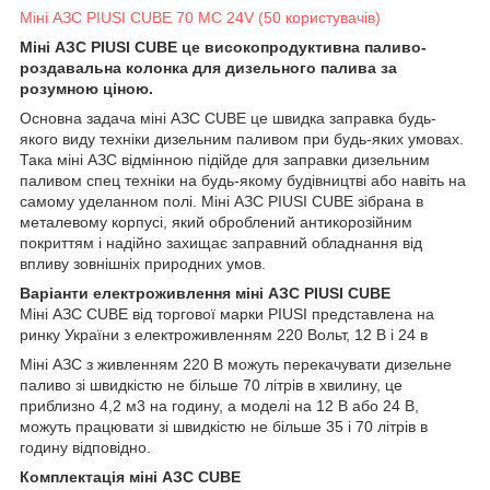
Міні АЗС PIUSI CUBE 70 MC 24V (50 користувачів)
Міні АЗС PIUSI CUBE це високопродуктивна паливо-
роздавальна колонка для дизельного палива за
розумною ціною.
Основна задача міні АЗС CUBE це швидка заправка будь-
якого виду техніки дизельним паливом при будь-яких умовах.
Така міні АЗС відмінною підійде для заправки дизельним
паливом спец техніки на будь-якому будівництві або навіть на
самому уделанном полі. Міні АЗС PIUSI CUBE зібрана в
металевому корпусі, який оброблений антикорозійним
покриттям і надійно захищає заправний обладнання від
впливу зовнішніх природних умов.
Варіанти електроживлення міні АЗС PIUSI CUBE
Міні АЗС CUBE від торгової марки PIUSI представлена на
ринку України з електроживленням 220 Вольт, 12 В і 24 в
Міні АЗС з живленням 220 В можуть перекачувати дизельне
паливо зі швидкістю не більше 70 літрів в хвилину, це
приблизно 4,2 м3 на годину, а моделі на 12 В або 24 В,
можуть працювати зі швидкістю не більше 35 і 70 літрів в
годину відповідно.
Комплектація міні АЗС CUBE