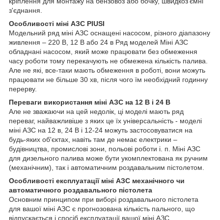
кріплення для монтажу на бензовоз або бочку, швидкоз'ємні
з'єднання.
Особливості міні АЗС PIUSI
Модельний ряд міні АЗС оснащені насосом, різного діапазону
живлення – 220 В, 12 В або 24 в Ряд моделей Міні АЗС
обладнані насосом, який може працювати без обмеження
часу роботи тому перекачують не обмежена кількість палива.
Але не які, все-таки мають обмеження в роботі, вони можуть
працювати не більше 30 хв, після чого їм необхідний годинну
перерву.
Переваги використання міні АЗС на 12 В і 24 В
Але не зважаючи на цей недолік, ці моделі мають ряд
переваг, найважливіше з яких це їх універсальність - моделі
міні АЗС на 12 в, 24 В і 12-24 можуть застосовуватися на
будь-яких об'єктах, навіть там де немає електрики –
будівництва, промислові зони, польові роботи і. п. Міні АЗС
для дизельного палива може бути укомплектована як ручним
(механічним), так і автоматичним роздавальним пістолетом.
Особливості експлуатації міні АЗС механічного чи
автоматичного роздавального пістолета
Основним принципом при виборі роздавального пістолета
для вашої міні АЗС є прогнозована кількість пального, що
відпускається і спосіб експлуатації вашої міні АЗС.