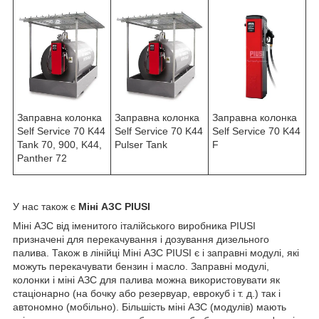
Заправна колонка
Заправна колонка
Заправна колонка
Self Service 70 K44
Self Service 70 K44
Self Service 70 K44
F
Pulser Tank
Tank 70, 900, K44,
Panther 72
У нас також є
Міні АЗС PIUSI
Міні АЗС від іменитого італійського виробника PIUSI
призначені для перекачування і дозування дизельного
палива. Також в лінійці Міні АЗС PIUSI є і заправні модулі, які
можуть перекачувати бензин і масло. Заправні модулі,
колонки і міні АЗС для палива можна використовувати як
стаціонарно (на бочку або резервуар, еврокуб і т. д.) так і
автономно (мобільно). Більшість міні АЗС (модулів) мають