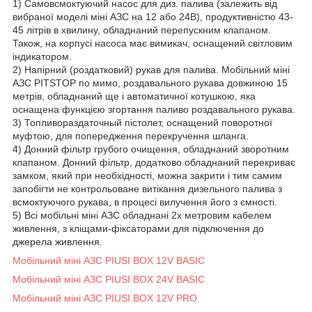
1) Самовсмоктуючий насос для диз. палива (залежить від
вибраної моделі міні АЗС на 12 або 24В), продуктивністю 43-
45 літрів в хвилину, обладнаний перепускним клапаном.
Також, на корпусі насоса має вимикач, оснащений світловим
індикатором.
2) Напірний (роздатковий) рукав для палива. Мобільний міні
АЗС PITSTOP по мимо, роздавального рукава довжиною 15
метрів, обладнаний ще і автоматичної котушкою, яка
оснащена функцією згортання паливо роздавального рукава.
3) Топливораздаточный пістолет, оснащений поворотної
муфтою, для попередження перекручення шланга.
4) Донний фільтр грубого очищення, обладнаний зворотним
клапаном. Донний фільтр, додатково обладнаний перекриває
замком, який при необхідності, можна закрити і тим самим
запобігти не контрольоване витікання дизельного палива з
всмоктуючого рукава, в процесі вилучення його з ємності.
5) Всі мобільні міні АЗС обладнані 2х метровим кабелем
живлення, з кліщами-фіксаторами для підключення до
джерела живлення.
Мобільний міні АЗС PIUSI BOX 12V BASIC
Мобільний міні АЗС PIUSI BOX 24V BASIC
Мобільний міні АЗС PIUSI BOX 12V PRO