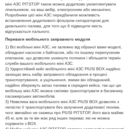
міні АЗС PITSTOP також можна додатково укомплектувати
лічильником, на ваш вибір, електронним або механічно.
Розробники цієї міні АЗС передбачили можливість
встановлення додаткового фільтром-сепаратором для
дизельного палива, для того що б підвищити якість
відпускається пального.
Переваги мобільного заправного модуля
1) Всі мобільні міні АЗС, не залежно від обраної вами моделі,
обладнані насосом з байпасом, або по іншому перепускним
клапаном, що дозволяє уникнути поломок і збільшити термін
служби вашого мобільного міні АЗС.
2) Ударостійкий кейс мобільного міні АЗС PIUSI BOX надійно
захищає весь набір заправного обладнання в процесі
транспортування, а ущільнення, якими він обладнаний,
надійно збережуть запах палива в середині кейса, так що цю
мобільну міні АЗС можна сміливо транспортувати в багажнику
пасажирських автомобілів.
3) Невелика вага мобільного міні АЗС PIUSI BOX дозволяє з
легкістю її транспортувати без залучення додаткової техніки,
чого звичайно не скажеш про PIUSI PITSTOP, його вага майже
45 кг, але за те він має ряд інших переваг, які не можна
порівняти з BOX.
4) Мобільний міні АЗС PITSTOP, завдяки наявності в комплекті