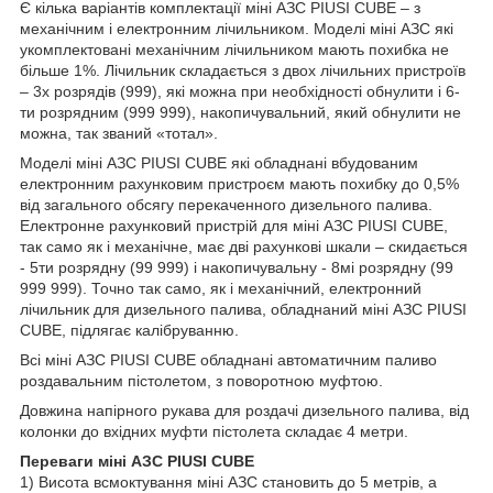
Є кілька варіантів комплектації міні АЗС PIUSI CUBE – з
механічним і електронним лічильником. Моделі міні АЗС які
укомплектовані механічним лічильником мають похибка не
більше 1%. Лічильник складається з двох лічильних пристроїв
– 3х розрядів (999), які можна при необхідності обнулити і 6-
ти розрядним (999 999), накопичувальний, який обнулити не
можна, так званий «тотал».
Моделі міні АЗС PIUSI CUBE які обладнані вбудованим
електронним рахунковим пристроєм мають похибку до 0,5%
від загального обсягу перекаченного дизельного палива.
Електронне рахунковий пристрій для міні АЗС PIUSI CUBE,
так само як і механічне, має дві рахункові шкали – скидається
- 5ти розрядну (99 999) і накопичувальну - 8мі розрядну (99
999 999). Точно так само, як і механічний, електронний
лічильник для дизельного палива, обладнаний міні АЗС PIUSI
CUBE, підлягає калібруванню.
Всі міні АЗС PIUSI CUBE обладнані автоматичним паливо
роздавальним пістолетом, з поворотною муфтою.
Довжина напірного рукава для роздачі дизельного палива, від
колонки до вхідних муфти пістолета складає 4 метри.
Переваги міні АЗС PIUSI CUBE
1) Висота всмоктування міні АЗС становить до 5 метрів, а