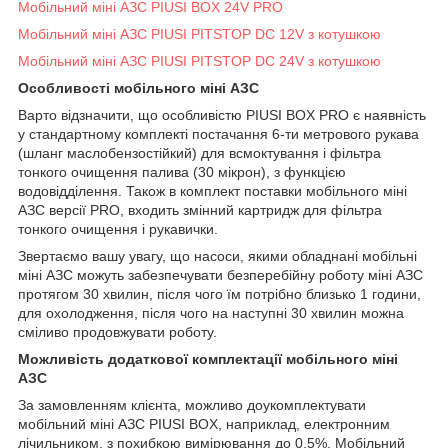
Мобільний міні АЗС PIUSI BOX 24V PRO
Мобільний міні АЗС PIUSI PITSTOP DC 12V з котушкою
Мобільний міні АЗС PIUSI PITSTOP DC 24V з котушкою
Особливості мобільного міні АЗС
Варто відзначити, що особливістю PIUSI BOX PRO є наявність
у стандартному комплекті постачання 6-ти метрового рукава
(шланг маслобензостійкий) для всмоктування і фільтра
тонкого очищення палива (30 мікрон), з функцією
водовідділення. Також в комплект поставки мобільного міні
АЗС версії PRO, входить змінний картридж для фільтра
тонкого очищення і рукавички.
Звертаємо вашу увагу, що насоси, якими обладнані мобільні
міні АЗС можуть забезпечувати безперебійну роботу міні АЗС
протягом 30 хвилин, після чого їм потрібно близько 1 години,
для охолодження, після чого на наступні 30 хвилин можна
сміливо продовжувати роботу.
Можливість додаткової комплектації мобільного міні
АЗС
За замовленням клієнта, можливо доукомплектувати
мобільний міні АЗС PIUSI BOX, наприклад, електронним
лічильником, з похибкою вимірювання до 0,5%. Мобільний