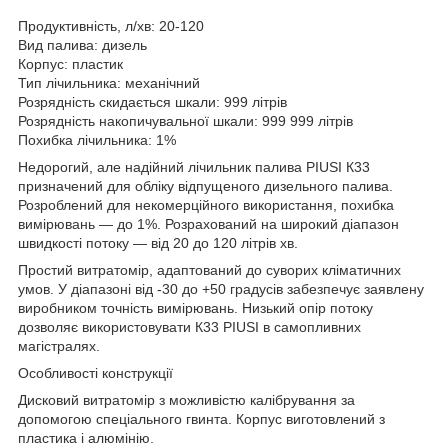
Продуктивність, л/хв: 20-120
Вид палива: дизель
Корпус: пластик
Тип лічильника: механічний
Розрядність скидається шкали: 999 літрів
Розрядність накопичувальної шкали: 999 999 літрів
Похибка лічильника: 1%
Недорогий, але надійний лічильник палива PIUSI К33
призначений для обліку відпущеного дизельного палива.
Розроблений для некомерційного використання, похибка
вимірювань — до 1%. Розрахований на широкий діапазон
швидкості потоку — від 20 до 120 літрів хв.
Простий витратомір, адаптований до суворих кліматичних
умов. У діапазоні від -30 до +50 градусів забезпечує заявлену
виробником точність вимірювань. Низький опір потоку
дозволяє використовувати К33 PIUSI в самопливних
магістралях.
Особливості конструкції
Дисковий витратомір з можливістю калібрування за
допомогою спеціального гвинта. Корпус виготовлений з
пластика і алюмінію.