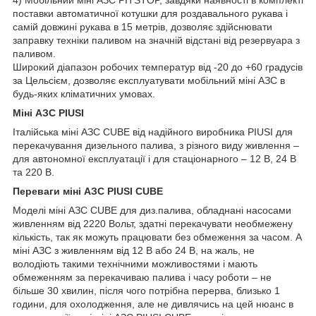
поставки автоматичної котушки для роздавального рукава і
самій довжині рукава в 15 метрів, дозволяє здійснювати
заправку техніки паливом на значній відстані від резервуара з
паливом.
Широкий діапазон робочих температур від -20 до +60 градусів
за Цельсієм, дозволяє експлуатувати мобільний міні АЗС в
будь-яких кліматичних умовах.
Міні АЗС PIUSI
Італійська міні АЗС CUBE від надійного виробника PIUSI для
перекачування дизельного палива, з різного виду живлення –
для автономної експлуатації і для стаціонарного – 12 В, 24 В
та 220 В.
Переваги міні АЗС PIUSI CUBE
Моделі міні АЗС CUBE для диз.палива, обладнані насосами
живленням від 2220 Вольт, здатні перекачувати необмежену
кількість, так як можуть працювати без обмеження за часом. А
міні АЗС з живленням від 12 В або 24 В, на жаль, не
володіють такими технічними можливостями і мають
обмеженням за перекачиваю палива і часу роботи – не
більше 30 хвилин, після чого потрібна перерва, близько 1
години, для охолодження, але не дивлячись на цей нюанс в