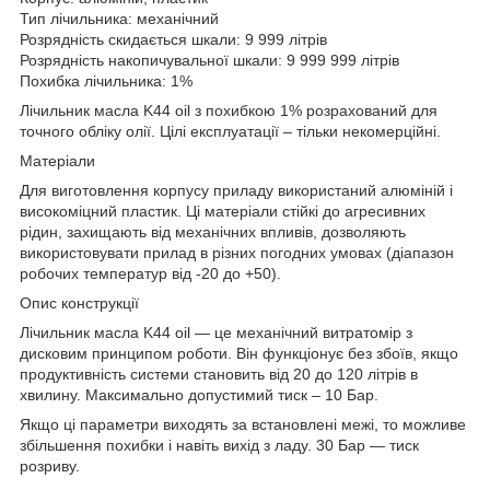
Тип лічильника: механічний
Розрядність скидається шкали: 9 999 літрів
Розрядність накопичувальної шкали: 9 999 999 літрів
Похибка лічильника: 1%
Лічильник масла K44 oil з похибкою 1% розрахований для
точного обліку олії. Цілі експлуатації – тільки некомерційні.
Матеріали
Для виготовлення корпусу приладу використаний алюміній і
високоміцний пластик. Ці матеріали стійкі до агресивних
рідин, захищають від механічних впливів, дозволяють
використовувати прилад в різних погодних умовах (діапазон
робочих температур від -20 до +50).
Опис конструкції
Лічильник масла K44 oil — це механічний витратомір з
дисковим принципом роботи. Він функціонує без збоїв, якщо
продуктивність системи становить від 20 до 120 літрів в
хвилину. Максимально допустимий тиск – 10 Бар.
Якщо ці параметри виходять за встановлені межі, то можливе
збільшення похибки і навіть вихід з ладу. 30 Бар — тиск
розриву.