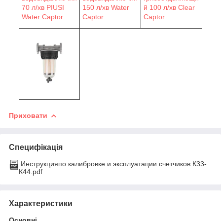
70 л/хв PIUSI
150 л/хв Water
й 100 л/хв Clear
Water Сaptor
Сaptor
Captor
Приховати
Специфікація
Инструкцияпо калибровке и эксплуатации счетчиков К33-
К44.pdf
Характеристики
Основні