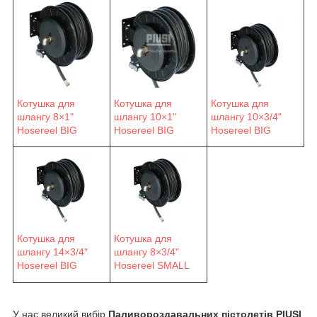
Котушка для
Котушка для
Котушка для
шлангу 8×1"
шлангу 10×1"
шлангу 10×3/4"
Hosereel BIG
Hosereel BIG
Hosereel BIG
Котушка для
Котушка для
шлангу 14×3/4"
шлангу 8×3/4"
Hosereel BIG
Hosereel SMALL
У нас великий вибір
Паливороздавальних пістолетів PIUSI