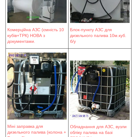
Блок-пункту АЗС для
Комерційна АЗС (ємність 10
дизельного палива 10м.куб.
кубів+ТРК) НОВА з
б/у
документами.
Міні заправка для
Обладнання для АЗС, вузли
дизельного палива (колона +
обліку палива на базі