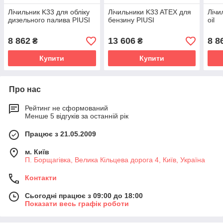
Лічильник K33 для обліку
Лічильники K33 ATEX для
Лічи
дизельного палива PIUSI
бензину PIUSI
oil
8 862
13 606
8 8
₴
₴
Купити
Купити
Про нас
Рейтинг не сформований
Менше 5 відгуків за останній рік
Працює з 21.05.2009
м. Київ
П. Борщагівка, Велика Кільцева дорога 4, Київ, Україна
Контакти
Сьогодні працює з 09:00 до 18:00
Показати весь графік роботи