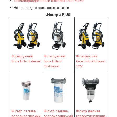
Топливораздаточный пістолет Piusi A280
Не проходьте повз таких товарів
Фільтри PIUSI
Фільтруючий
Фільтруючий
Фільтруючий
блок Filtroll diesel
блок Filtroll
блок Filtroll diesel
Oil/Diesel
12V
Фільтр палива
Фільтр палива
Фільтр палива
водовидаляючий
водовидаляючий
грязеотделяющи