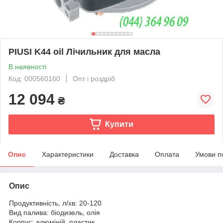
PIUSI K44 oil Лічильник для масла
В наявності
Код: 000560160
Опт і роздріб
12 094
₴
Купити
Опис
Характеристики
Доставка
Оплата
Умови п
Опис
Продуктивність, л/хв: 20-120
Вид палива: біодизель, олія
Корпус: алюміній, пластик