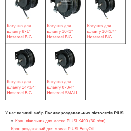
Котушка для
Котушка для
Котушка для
шлангу 8×1"
шлангу 10×1"
шлангу 10×3/4"
Hosereel BIG
Hosereel BIG
Hosereel BIG
Котушка для
Котушка для
шлангу 14×3/4"
шлангу 8×3/4"
Hosereel BIG
Hosereel SMALL
У нас великий вибір
Паливороздавальних пістолетів PIUSI
Кран лічильник для масла PIUSI K400 (30 л/хв)
Кран роздатковий для масла PIUSI EasyOil