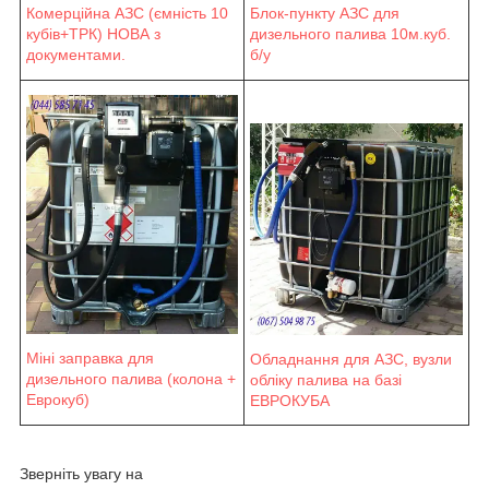
Блок-пункту АЗС для
Комерційна АЗС (ємність 10
дизельного палива 10м.куб.
кубів+ТРК) НОВА з
б/у
документами.
Міні заправка для
Обладнання для АЗС, вузли
дизельного палива (колона +
обліку палива на базі
Еврокуб)
ЕВРОКУБА
Зверніть увагу на