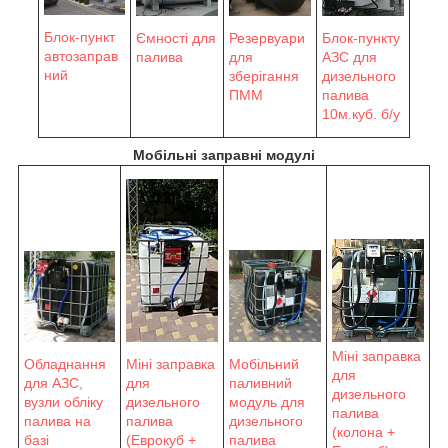
Блок-пункт
Блок-пункту
Ємності для
Резервуари
автозаправ
АЗС для
палива
для
ний
дизельного
зберігання
палива
ПММ
10м.куб. б/у
Мобільні заправні модулі
Міні заправка
Обладнання
Мобільний
Міні заправка
для
для АЗС,
паливний
для
дизельного
вузли обліку
модуль для
дизельного
палива
палива на
дизельного
палива
(колона +
базі
палива
(Еврокуб +