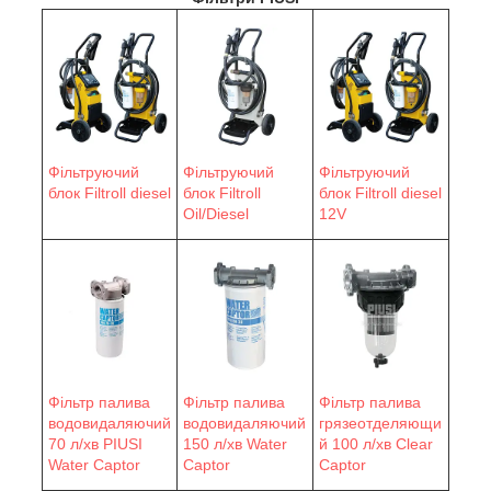
Фільтруючий
Фільтруючий
Фільтруючий
блок Filtroll diesel
блок Filtroll
блок Filtroll diesel
Oil/Diesel
12V
Фільтр палива
Фільтр палива
Фільтр палива
водовидаляючий
водовидаляючий
грязеотделяющи
70 л/хв PIUSI
150 л/хв Water
й 100 л/хв Clear
Water Сaptor
Сaptor
Captor