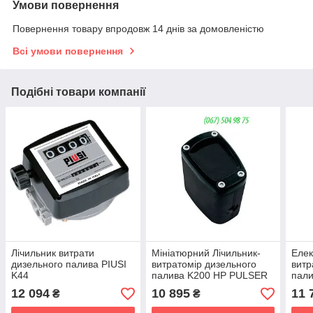
Умови повернення
Повернення товару впродовж 14 днів за домовленістю
Всі умови повернення
Подібні товари компанії
Лічильник витрати
Мініатюрний Лічильник-
Елек
дизельного палива PIUSI
витратомір дизельного
витр
K44
палива K200 HP PULSER
пали
12 094
10 895
11 
₴
₴