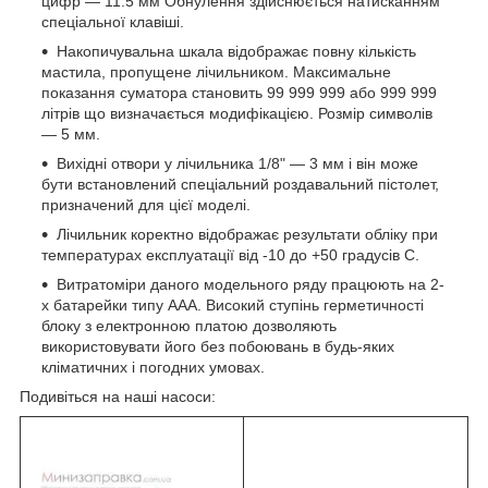
цифр — 11.5 мм Обнулення здійснюється натисканням
спеціальної клавіші.
Накопичувальна шкала відображає повну кількість
мастила, пропущене лічильником. Максимальне
показання суматора становить 99 999 999 або 999 999
літрів що визначається модифікацією. Розмір символів
— 5 мм.
Вихідні отвори у лічильника 1/8" — 3 мм і він може
бути встановлений спеціальний роздавальний пістолет,
призначений для цієї моделі.
Лічильник коректно відображає результати обліку при
температурах експлуатації від -10 до +50 градусів С.
Витратоміри даного модельного ряду працюють на 2-
х батарейки типу ААА. Високий ступінь герметичності
блоку з електронною платою дозволяють
використовувати його без побоювань в будь-яких
кліматичних і погодних умовах.
Подивіться на наші насоси: