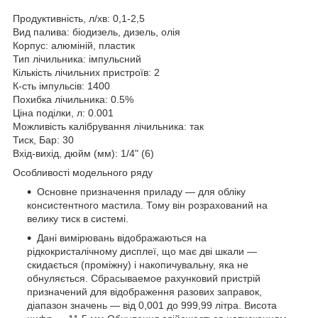
Продуктивність, л/хв: 0,1-2,5
Вид палива: біодизель, дизель, олія
Корпус: алюміній, пластик
Тип лічильника: імпульсний
Кількість лічильних пристроїв: 2
К-сть імпульсів: 1400
Похибка лічильника: 0.5%
Ціна поділки, л: 0.001
Можливість калібрування лічильника: так
Тиск, Бар: 30
Вхід-вихід, дюйм (мм): 1/4" (6)
Особливості модельного ряду
Основне призначення приладу — для обліку
консистентного мастила. Тому він розрахований на
велику тиск в системі.
Дані вимірювань відображаються на
рідкокристалічному дисплеї, що має дві шкали —
скидається (проміжну) і накопичувальну, яка не
обнуляється. Сбрасываемое рахунковий пристрій
призначений для відображення разових заправок,
діапазон значень — від 0,001 до 999,99 літра. Висота