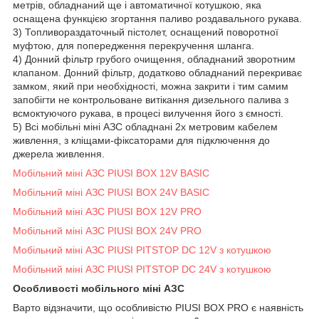
метрів, обладнаний ще і автоматичної котушкою, яка
оснащена функцією згортання паливо роздавального рукава.
3) Топливораздаточный пістолет, оснащений поворотної
муфтою, для попередження перекручення шланга.
4) Донний фільтр грубого очищення, обладнаний зворотним
клапаном. Донний фільтр, додатково обладнаний перекриває
замком, який при необхідності, можна закрити і тим самим
запобігти не контрольоване витікання дизельного палива з
всмоктуючого рукава, в процесі вилучення його з ємності.
5) Всі мобільні міні АЗС обладнані 2х метровим кабелем
живлення, з кліщами-фіксаторами для підключення до
джерела живлення.
Мобільний міні АЗС PIUSI BOX 12V BASIC
Мобільний міні АЗС PIUSI BOX 24V BASIC
Мобільний міні АЗС PIUSI BOX 12V PRO
Мобільний міні АЗС PIUSI BOX 24V PRO
Мобільний міні АЗС PIUSI PITSTOP DC 12V з котушкою
Мобільний міні АЗС PIUSI PITSTOP DC 24V з котушкою
Особливості мобільного міні АЗС
Варто відзначити, що особливістю PIUSI BOX PRO є наявність