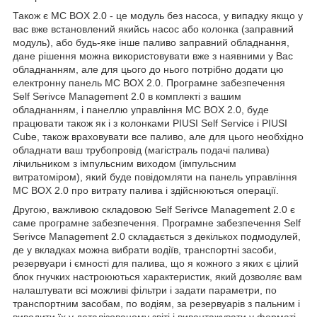
Також є MC BOX 2.0 - це модуль без насоса, у випадку якщо у
вас вже встановлений якийсь насос або колонка (заправний
модуль), або будь-яке інше паливо заправний обладнання,
дане рішення можна використовувати вже з наявними у Вас
обладнанням, але для цього до нього потрібно додати цю
електронну панель MC BOX 2.0. Програмне забезпечення
Self Serivce Management 2.0 в комплекті з вашим
обладнанням, і панеллю управління MC BOX 2.0, буде
працювати також як і з колонками PIUSI Self Service і PIUSI
Cube, також враховувати все паливо, але для цього необхідно
обладнати ваш трубопровід (магістраль подачі палива)
лічильником з імпульсним виходом (імпульсним
витратоміром), який буде повідомляти на панель управління
MC BOX 2.0 про витрату палива і здійснюються операції.
Другою, важливою складовою Self Serivce Management 2.0 є
саме програмне забезпечення. Програмне забезпечення Self
Serivce Management 2.0 складається з декількох подмодулей,
де у вкладках можна вибрати водіїв, транспортні засоби,
резервуари і ємності для палива, що я кожного з яких є цілий
блок гнучких настроюються характеристик, який дозволяє вам
налаштувати всі можливі фільтри і задати параметри, по
транспортним засобам, по водіям, за резервуарів з пальним і