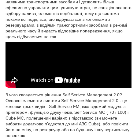
наявними транспортними засобами і дозволить більш
ефективно управляти цим, уникнути втрат, не санкціонованого
відбору палива, елементів недбалості, тому що система
покаже всі події, все, що відбувається з колонками з
резервуарами, з водіями транспортними засобами в режимі
реального часу й видасть відповідне попередження, якщо
щось відбувається не так.
З чого складається рішення Self Serivce Management 2.0?
Основні елементи системи Self Serivce Management 2.0 - це
колонки трьох видів - Self Service FM, вже відомий модуль з
принтером, функцією друку чеків, Self Service MC ( 70 і 100) і
Cube MC, полегшений варіант, з підставкою (ви можете
вибрати додатково п'єдестал до мні АЗС Cube), або повісити
його на стіну, на резервуар або на будь-яку іншу вертикальну
поверхню.