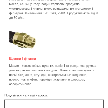
масла, бензину, гасу, води і харчових продуктів,
укомплектовані лічильником, роздавальним пістолетом і
фільтром.
Живленням 12В, 24В, 220В. Продуктивність від 9
до 50 л/хв.
Щланги і фітинги
Масло - бензостойкие щланги, напірні та роздаткові рукова
для заправних колонок і модулів. Фітинги, нипиля кутові і
прямі з'єднання, штуцери, быстросьемные з'єднання,
поворотнеы муфти, перехідні з'єднання в широкому
ассоритименте.
Подивіться на наші насоси: