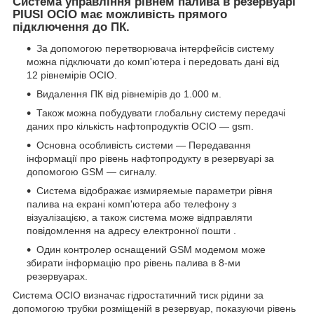
Система управління рівнем палива в резервуарі
PIUSI OCIO має можливість прямого
підключення до ПК.
За допомогою перетворювача інтерфейсів систему
можна підключати до комп'ютера і передовать дані від
12 рівнемірів OCIO.
Видалення ПК від рівнемірів до 1.000 м.
Також можна побудувати глобальну систему передачі
даних про кількість нафтопродуктів OCIO — gsm.
Основна особливість системи — Передавання
інформації про рівень нафтопродукту в резервуарі за
допомогою GSM — сигналу.
Система відображає измиряемые параметри рівня
палива на екрані комп'ютера або телефону з
візуалізацією, а також система може відправляти
повідомлення на адресу електронної пошти .
Один контролер оснащений GSM модемом може
збирати інформацію про рівень палива в 8-ми
резервуарах.
Система OCIO визначає гідростатичний тиск рідини за
допомогою трубки розміщеній в резервуар, показуючи рівень