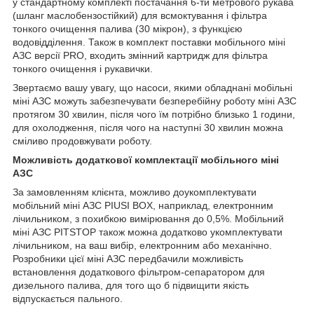
у стандартному комплекті постачання 6-ти метрового рукава
(шланг маслобензостійкий) для всмоктування і фільтра
тонкого очищення палива (30 мікрон), з функцією
водовідділення. Також в комплект поставки мобільного міні
АЗС версії PRO, входить змінний картридж для фільтра
тонкого очищення і рукавички.
Звертаємо вашу увагу, що насоси, якими обладнані мобільні
міні АЗС можуть забезпечувати безперебійну роботу міні АЗС
протягом 30 хвилин, після чого їм потрібно близько 1 години,
для охолодження, після чого на наступні 30 хвилин можна
сміливо продовжувати роботу.
Можливість додаткової комплектації мобільного міні
АЗС
За замовленням клієнта, можливо доукомплектувати
мобільний міні АЗС PIUSI BOX, наприклад, електронним
лічильником, з похибкою вимірювання до 0,5%. Мобільний
міні АЗС PITSTOP також можна додатково укомплектувати
лічильником, на ваш вибір, електронним або механічно.
Розробники цієї міні АЗС передбачили можливість
встановлення додаткового фільтром-сепаратором для
дизельного палива, для того що б підвищити якість
відпускається пального.