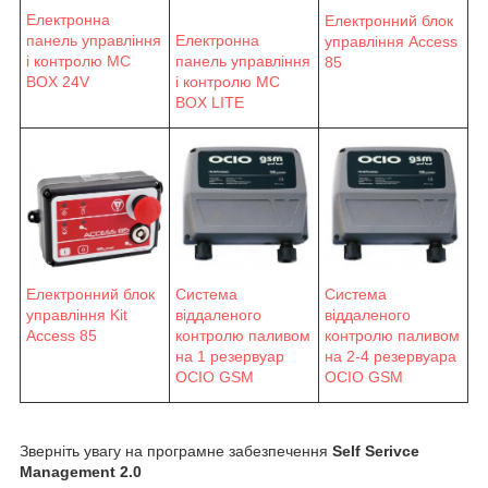
Електронна
Електронний блок
панель управління
Електронна
управління Access
і контролю MC
панель управління
85
BOX 24V
і контролю MC
BOX LITE
Електронний блок
Система
Система
управління Kit
віддаленого
віддаленого
Access 85
контролю паливом
контролю паливом
на 1 резервуар
на 2-4 резервуара
OCIO GSM
OCIO GSM
Зверніть увагу на програмне забезпечення
Self Serivce
Management 2.0