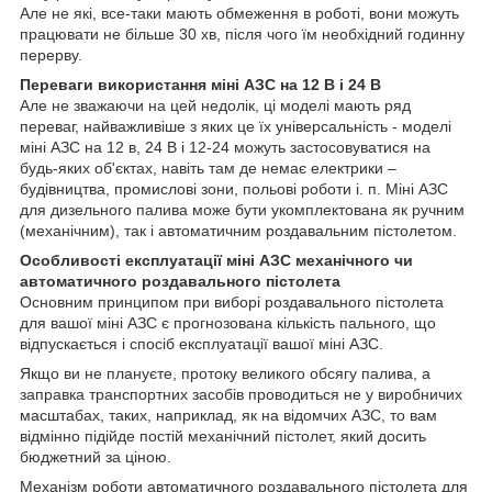
Але не які, все-таки мають обмеження в роботі, вони можуть
працювати не більше 30 хв, після чого їм необхідний годинну
перерву.
Переваги використання міні АЗС на 12 В і 24 В
Але не зважаючи на цей недолік, ці моделі мають ряд
переваг, найважливіше з яких це їх універсальність - моделі
міні АЗС на 12 в, 24 В і 12-24 можуть застосовуватися на
будь-яких об'єктах, навіть там де немає електрики –
будівництва, промислові зони, польові роботи і. п. Міні АЗС
для дизельного палива може бути укомплектована як ручним
(механічним), так і автоматичним роздавальним пістолетом.
Особливості експлуатації міні АЗС механічного чи
автоматичного роздавального пістолета
Основним принципом при виборі роздавального пістолета
для вашої міні АЗС є прогнозована кількість пального, що
відпускається і спосіб експлуатації вашої міні АЗС.
Якщо ви не плануєте, протоку великого обсягу палива, а
заправка транспортних засобів проводиться не у виробничих
масштабах, таких, наприклад, як на відомчих АЗС, то вам
відмінно підійде постій механічний пістолет, який досить
бюджетний за ціною.
Механізм роботи автоматичного роздавального пістолета для