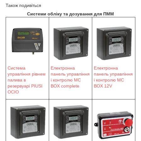
Також подивіться
Системи обліку та дозування для ПММ
Система
Електронна
Електронна
управління рівнем
панель управління
панель управління
палива в
і контролю MC
і контролю MC
резервуарі PIUSI
BOX complete
BOX 12V
OCIO