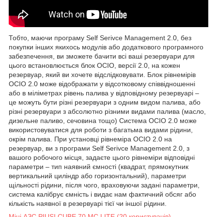
Тобто, маючи програму Self Serivce Management 2.0, без
покупки інших якихось модулів або додаткового програмного
забезпечення, ви зможете бачити всі ваші резервуари для
цього встановлюється блок OCIO, версії 2.0, на кожен
резервуар, який ви хочете відслідковувати. Блок рівнемірів
OCIO 2.0 може відображати у відсотковому співвідношенні
або в міліметрах рівень палива у відповідному резервуарі –
це можуть бути різні резервуари з одним видом палива, або
різні резервуари з абсолютно різними видами палива (масло,
дизельне паливо, сечовина тощо) Система OCIO 2.0 може
використовуватися для роботи з багатьма видами рідини,
окрім палива. При установці рівнеміра OCIO 2.0 на
резервуар, ви з програми Self Serivce Management 2.0, з
вашого робочого місця, задаєте цього рівнеміри відповідні
параметри – тип наявний ємності (квадрат, прямокутник
вертикальний циліндр або горизонтальний), параметри
щільності рідини, після чого, враховуючи задані параметри,
система калібрує ємність і видає нам фактичний обсяг або
кількість наявної в резервуарі тієї чи іншої рідини.
Міні АЗС PIUSI CUBE 70 MC LITE (20 користувачів)