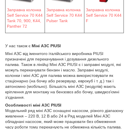
Заправна колонка
Заправна колонка
Заправна колонка
Self Service 70 K44
Self Service 70 K44
Self Service 70 K44
F
Pulser Tank
Tank 70, 900, K44,
Panther 72
У нас також є
Міні АЗС PIUSI
Міні АЗС від іменитого італійського виробника PIUSI
призначені для перекачування і дозування дизельного
палива. Також в лінійці Міні АЗС PIUSI є і заправні модулі, які
можуть перекачувати бензин і масло. Заправні модулі,
колонки і міні АЗС для палива можна використовувати як
стаціонарно (на бочку або резервуар, еврокуб і т. д.) так і
автономно (мобільно). Більшість міні АЗС (модулів) мають
кріплення для монтажу на бензовоз або бочку, швидкоз'ємні
з'єднання.
Особливості міні АЗС PIUSI
Модельний ряд міні АЗС оснащені насосом, різного діапазону
живлення – 220 В, 12 В або 24 в Ряд моделей Міні АЗС
обладнані насосом, який може працювати без обмеження
часу роботи тому перекачують не обмежена кількість палива.