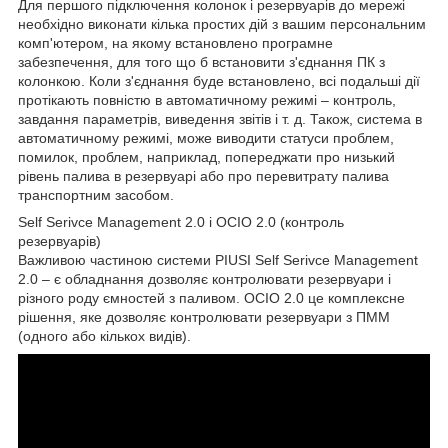
Для першого підключення колонок і резервуарів до мережі
необхідно виконати кілька простих дій з вашим персональним
комп'ютером, на якому встановлено програмне
забезпечення, для того що б встановити з'єднання ПК з
колонкою. Коли з'єднання буде встановлено, всі подальші дії
протікають повністю в автоматичному режимі – контроль,
завдання параметрів, виведення звітів і т. д. Також, система в
автоматичному режимі, може виводити статуси проблем,
помилок, проблем, наприклад, попереджати про низький
рівень палива в резервуарі або про перевитрату палива
транспортним засобом.
Self Serivce Management 2.0 і OCIO 2.0 (контроль
резервуарів)
Важливою частиною системи PIUSI Self Serivce Management
2.0 – є обладнання дозволяє контролювати резервуари і
різного роду ємностей з паливом. OCIO 2.0 це комплексне
рішення, яке дозволяє контролювати резервуари з ПММ
(одного або кількох видів).