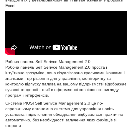
виводити їх у деталізованому звіті і вивантажувати у форматі
Excel.
Робоча панель Self Serivce Management 2.0
Робоча панель Self Serivce Management 2.0 проста і
інтуїтивно зрозуміла, вона візуалізована красивими іконками і
значками - це рішення для управління, моніторингу та
контролю відпуску палива на вашому підприємстві відображає
сучасні тенденції і течії в оформленні зовнішнього вигляду
програм і інтерфейсів.
Система PIUSI Self Serivce Management 2.0 це по-
справжньому автономна система для управління навіть
установка і підключення обладнання відбувається практично
автоматично, без необхідності залучення яких фахівців зі
сторони.