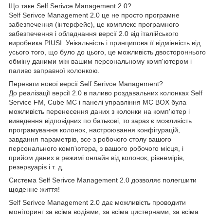
Що таке Self Serivce Management 2.0?
Self Serivce Management 2.0 це не просто програмне
забезпечення (інтерфейс), це комплекс програмного
забезпечення і обладнання версії 2.0 від італійського
виробника PIUSI. Унікальність і принципова її відмінність від
усього того, що було до цього, це можливість двостороннього
обміну даними між вашим персональному комп'ютером і
паливо заправної колонкою.
Переваги нової версії Self Serivce Management?
До реалізації версії 2.0 в паливо роздавальних колонках Self
Service FM, Cube MC і панелі управління MC BOX була
можливість перенесення даних з колонки на комп'ютер і
виведення відповідних по батькові, то зараз є можливість
програмування колонок, настроювання конфігурацій,
завдання параметрів, все з робочого столу вашого
персонального комп'ютера, з вашого робочого місця, і
прийом даних в режимі онлайн від колонок, рівнемірів,
резервуарів і т. д.
Система Self Serivce Management 2.0 дозволяє полегшити
щоденне життя!
Self Serivce Management 2.0 дає можливість проводити
моніторинг за всіма водіями, за всіма цистернами, за всіма