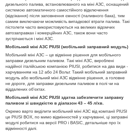
дизельного палива, встановлюваного на міні АЗС, оснащений
системою автоматичного самостійного відключення
(відсікання) після заповнення ємності (паливного бака), тим
самим виключаючи можливість випадкової втрати палива. Такі
пістолети часто використовуються на великих відомчих
автозаправках і комерційних АЗС, також вони часто
зустрічаються і міні АЗС.
Мобільний міні АЗС PIUSI (мобільний заправний модуль)
Мобільний міні АЗС – це відмінне рішення для мобільного
заправки дизельним паливом. Такі міні АЗС, вироблені
надійної італійською компанією PIUSI, робитися на два види -
харчуванням на 12 або 24 Вольт. Такий мобільний заправний
модуль або мобільний міні АЗС відмінне рішення, а головне
не дороге, для заправки дизельним паливом в полі чи на
віддалених об'єктах.
Мобільний міні АЗС PIUSI здатна забезпечити заправку
паливом зі швидкістю в діапазон 43 – 45 л/хв.
Окремо варто виділити мобільний міні АЗС від компанії PIUSI
це PIUSI BOX, по мимо відмінностей у харчуванні, ці заправні
модулі робитися на версії PRO і BASIC, детальніше про їх
відмінності далі.