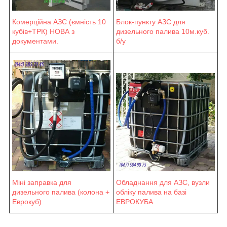
Блок-пункту АЗС для
Комерційна АЗС (ємність 10
дизельного палива 10м.куб.
кубів+ТРК) НОВА з
б/у
документами.
Міні заправка для
Обладнання для АЗС, вузли
дизельного палива (колона +
обліку палива на базі
Еврокуб)
ЕВРОКУБА