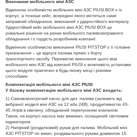
Виконання мобільного міні АЗС
Відмінною особливістю мобільних міні АЗС PIUSI BOX є їх
корпус, а точніше кейс, всередині якого міститься саме
заправний обладнання, виконаний з ударостійкого матеріалу.
Ударостійкий кейс мобільного міні АЗС PIUSI BOX це
унікальне рішення на ринки мобільного паливозаправного
обладнання і є гордість розробників компанії.
Відмінною особливістю виконання PIUSI PITSTOP є її головне
призначення – це відпуск палива прямо з борту
транспортного засобу. Перевагою виконання цього віза
мобільного міні АЗС від компанії PIUSI є можливість установки
цього модуля практично в будь-якому місці і різними
способами.
Комплектація мобільного міні АЗС PIUSI
У базову комплектацію мобільного міні АЗС входить:
1) Самовсмоктуючий насос для диз. палива (залежить від
вибраної моделі міні АЗС на 12 або 24В), продуктивністю 43-
45 літрів в хвилину, обладнаний перепускним клапаном.
Також, на корпусі насоса має вимикач, оснащений світловим
індикатором.
2) Напірний (роздатковий) рукав для палива. Мобільний міні
АЗС PITSTOP по мимо, роздавального рукава довжиною 15