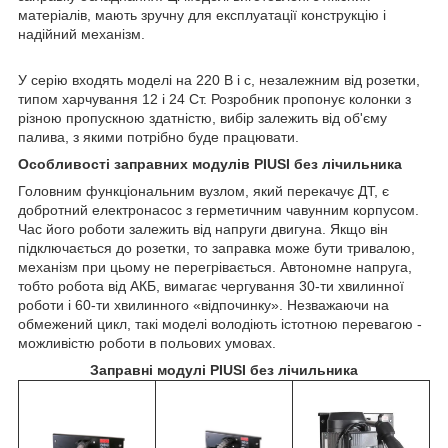
матеріалів, мають зручну для експлуатації конструкцію і
надійний механізм.
У серію входять моделі на 220 В і с, незалежним від розетки,
типом харчування 12 і 24 Ст. Розробник пропонує колонки з
різною пропускною здатністю, вибір залежить від об'єму
палива, з якими потрібно буде працювати.
Особливості заправних модулів PIUSI без лічильника
Головним функціональним вузлом, який перекачує ДТ, є
добротний електронасос з герметичним чавунним корпусом.
Час його роботи залежить від напруги двигуна. Якщо він
підключається до розетки, то заправка може бути тривалою,
механізм при цьому не перегрівається. Автономне напруга,
тобто робота від АКБ, вимагає чергування 30-ти хвилинної
роботи і 60-ти хвилинного «відпочинку». Незважаючи на
обмежений цикл, такі моделі володіють істотною перевагою -
можливістю роботи в польових умовах.
Заправні модулі PIUSI без лічильника