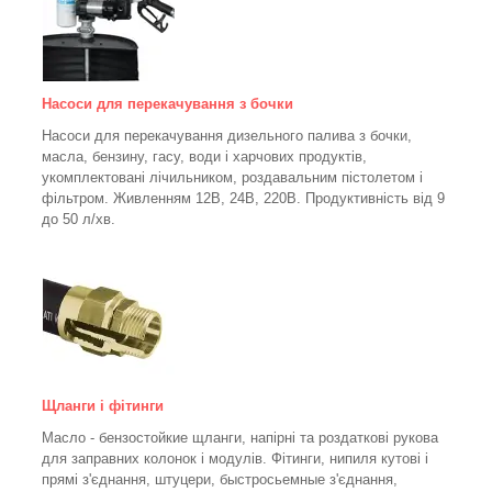
Насоси для перекачування з бочки
Насоси для перекачування дизельного палива з бочки,
масла, бензину, гасу, води і харчових продуктів,
укомплектовані лічильником, роздавальним пістолетом і
фільтром.
Живленням 12В, 24В, 220В. Продуктивність від 9
до 50 л/хв.
Щланги і фітинги
Масло - бензостойкие щланги, напірні та роздаткові рукова
для заправних колонок і модулів. Фітинги, нипиля кутові і
прямі з'єднання, штуцери, быстросьемные з'єднання,