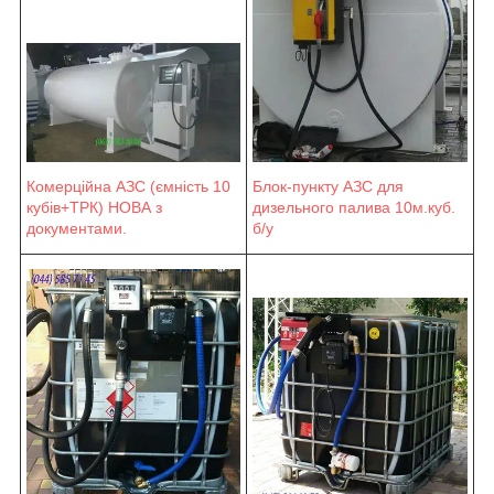
Блок-пункту АЗС для
Комерційна АЗС (ємність 10
дизельного палива 10м.куб.
кубів+ТРК) НОВА з
б/у
документами.