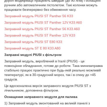
дорогі модифікації працюють швидше (до 90 л/хв) і оснащені
ручним або автоматичним пістолетом. Такі колонки можуть
працювати безперервно без обмеження часу.
Заправний модуль PIUSI ST Panther 56 K33
Заправний модуль PIUSI ST Panther 12V K33 A60
Заправний модуль PIUSI ST Panther 56 K33 A60
Заправний модуль PIUSI ST Panther 12V K33
Заправний модуль PIUSI ST E80 К33
Заправний модуль ST E 80 K33 A80
Заправні модулі PIUSI з фільтром
Заправний модуль, вироблений в Італії (PIUSI) - це
повноцінне обладнання, готове до роботи. Така минизаправка
стабільно працює практично при будь-якій реально можливій
температурі, як в 30-градусний мороз, так і в спеку до +45
градусів.
Це вдосконалена версія заправного модуля PIUSI ST з
лічильником, доповнена фільтром.
Оснащення заправного модуля для палива
1) Заправний модуль змонтований на великій панелі з