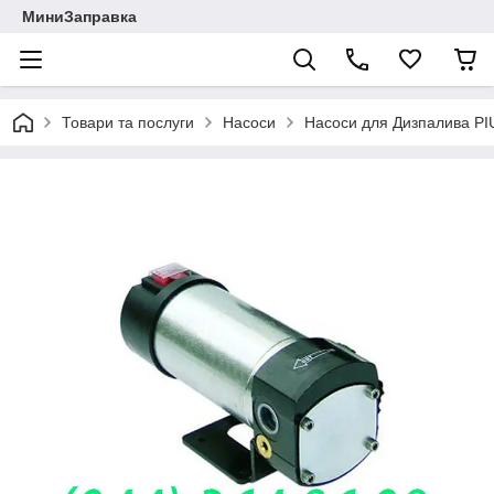
МиниЗаправка
Товари та послуги
Насоси
Насоси для Дизпалива PIU