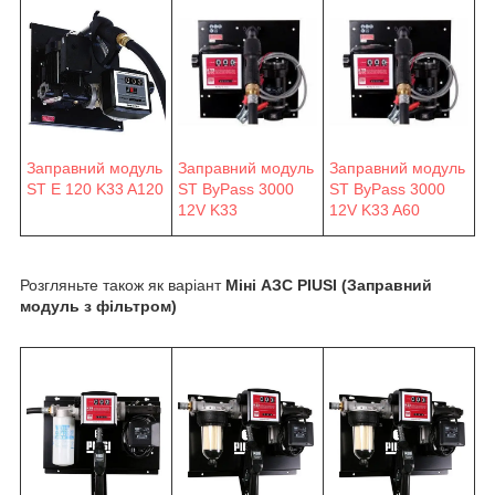
Заправний модуль
Заправний модуль
Заправний модуль
ST E 120 K33 A120
ST ByPass 3000
ST ByPass 3000
12V K33
12V K33 A60
Розгляньте також як варіант
Міні АЗС PIUSI (Заправний
модуль з фільтром)