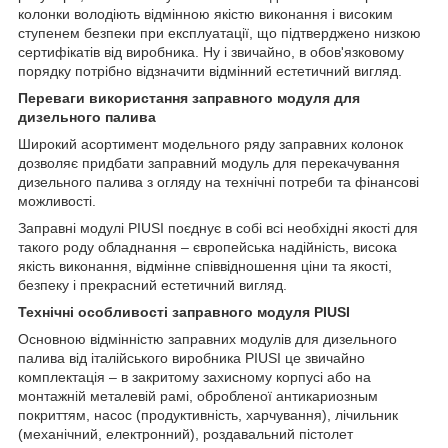
колонки володіють відмінною якістю виконання і високим
ступенем безпеки при експлуатації, що підтверджено низкою
сертифікатів від виробника. Ну і звичайно, в обов'язковому
порядку потрібно відзначити відмінний естетичний вигляд.
Переваги використання заправного модуля для
дизельного палива
Широкий асортимент модельного ряду заправних колонок
дозволяє придбати заправний модуль для перекачування
дизельного палива з огляду на технічні потреби та фінансові
можливості.
Заправні модулі PIUSI поєднує в собі всі необхідні якості для
такого роду обладнання – європейська надійність, висока
якість виконання, відмінне співвідношення ціни та якості,
безпеку і прекрасний естетичний вигляд.
Технічні особливості заправного модуля PIUSI
Основною відмінністю заправних модулів для дизельного
палива від італійського виробника PIUSI це звичайно
комплектація – в закритому захисному корпусі або на
монтажній металевій рамі, обробленої антикариозным
покриттям, насос (продуктивність, харчування), лічильник
(механічний, електронний), роздавальний пістолет