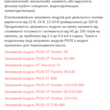
(автоматичний, механічний), наявність або відсутність
фільтрів грубого очищення, водоотделяющие,
грязеотделяющие).
Електроживлення заправних модулів для дизельного палива
варіюється від 12 В, 24 В, 12-24 В (універсальні) до 220 В.
Продуктивність заправного модуля на пряму залежить від
споживаної потужності і коливається від 40 до 100 літрів на
хвилину, це приблизно від 2,4 до 5,4 м3 в годину. Також в
модельному ряді заправних модулів PIUSI є моделі
призначені для перекачування масла.
Заправний модуль PIUSI ST Panther 56
Заправний модуль PIUSI ST Panther 56 A60
Заправний модуль ST Viscomat 70
Заправний модуль PIUSI ST Panther 56 K33
Заправний модуль PIUSI ST E80
Заправний модуль PIUSI ST Panther 12V K33 A60
Заправний модуль PIUSI ST Panther 56 K33 A60
Заправний модуль PIUSI ST Panther 12V K33
Заправний модуль PIUSI ST E 80 A80