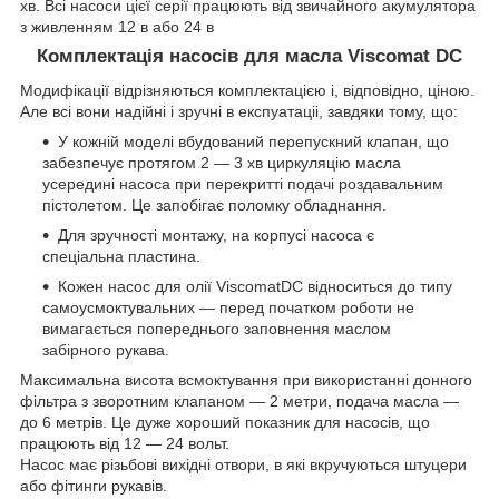
хв. Всі насоси цієї серії працюють від звичайного акумулятора
з живленням 12 в або 24 в
Комплектація насосів для масла Viscomat DC
Модифікації відрізняються комплектацією і, відповідно, ціною.
Але всі вони надійні і зручні в експуатаціі, завдяки тому, що:
У кожній моделі вбудований перепускний клапан, що
забезпечує протягом 2 — 3 хв циркуляцію масла
усередині насоса при перекритті подачі роздавальним
пістолетом. Це запобігає поломку обладнання.
Для зручності монтажу, на корпусі насоса є
спеціальна пластина.
Кожен насос для олії ViscomatDC відноситься до типу
самоусмоктувальних — перед початком роботи не
вимагається попереднього заповнення маслом
забірного рукава.
Максимальна висота всмоктування при використанні донного
фільтра з зворотним клапаном — 2 метри, подача масла —
до 6 метрів. Це дуже хороший показник для насосів, що
працюють від 12 — 24 вольт.
Насос має різьбові вихідні отвори, в які вкручуються штуцери
або фітинги рукавів.