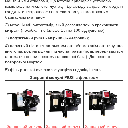
монтажними отворами, що істотно прискорює установку
комплексу на місці експлуатації. До складу заправного модуля
входять: електронасос лопатевого типу з вмонтованим
байпасним клапаном;
2) механічний витратомір, який дозволяє точно враховувати
витрати (похибка - не більше 1 л на 100 відпущених);
3) подовжений рукав напірний (6-метровий);
4) паливний пістолет автоматичного або механічного типу, що
виключає розлив рідини під час заправки (потік переривається
автоматично при повному заповненні бака). Доповнено
поворотної муфтою;
5) фільтр тонкої очистки з функцією водовідділення.
Заправні модулі PIUSI з фільтром
Заправний модуль
Заправний модуль
Заправний модуль