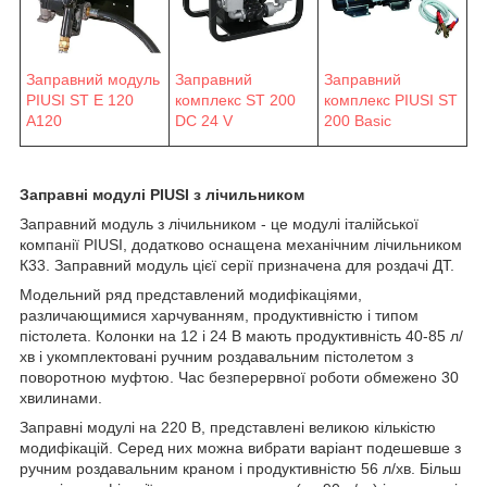
Заправний модуль
Заправний
Заправний
PIUSI ST E 120
комплекс ST 200
комплекс PIUSI ST
A120
DC 24 V
200 Basic
Заправні модулі PIUSI з лічильником
Заправний модуль з лічильником - це модулі італійської
компанії PIUSI, додатково оснащена механічним лічильником
К33. Заправний модуль цієї серії призначена для роздачі ДТ.
Модельний ряд представлений модифікаціями,
различающимися харчуванням, продуктивністю і типом
пістолета. Колонки на 12 і 24 В мають продуктивність 40-85 л/
хв і укомплектовані ручним роздавальним пістолетом з
поворотною муфтою. Час безперервної роботи обмежено 30
хвилинами.
Заправні модулі на 220 В, представлені великою кількістю
модифікацій. Серед них можна вибрати варіант подешевше з
ручним роздавальним краном і продуктивністю 56 л/хв. Більш