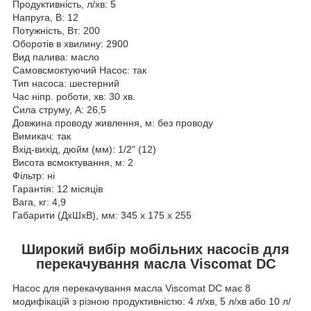
Продуктивність, л/хв: 5
Напруга, В: 12
Потужність, Вт: 200
Оборотів в хвилину: 2900
Вид палива: масло
Самовсмоктуючий Насос: так
Тип насоса: шестерний
Час ніпр. роботи, хв: 30 хв.
Сила струму, А: 26,5
Довжина проводу живлення, м: без проводу
Вимикач: так
Вхід-вихід, дюйм (мм): 1/2" (12)
Висота всмоктування, м: 2
Фільтр: ні
Гарантія: 12 місяців
Вага, кг: 4,9
Габарити (ДхШхВ), мм: 345 х 175 х 255
Широкий вибір мобільних насосів для
перекачування масла Viscomat DC
Насос для перекачування масла Viscomat DC має 8
модифікацій з різною продуктивністю: 4 л/хв, 5 л/хв або 10 л/