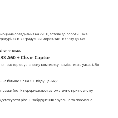
вноцінне обладнання на 220 В, готове до роботи. Така
урі, як в 30-градусний мороз, так і в спеку до +45
ділення води.
3 A60 + Clear Captor
о прискорює установку комплексу на місці експлуатації. До
не більше 1 л на 100 відпущених);
заправки (потік переривається автоматично при повному
відстежувати рівень забруднення візуально та своєчасно