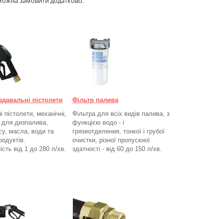
 можна замовити додатково.
здавальні пістолети
Фільтр палива
 пістолети, механічні,
Фільтра для всіх видів палива, з
, для дизпалива,
функцією водо - і
су, масла, води та
грязеотделения, тонкої і грубої
родуктів.
очистки, різної пропускної
ість від 1 до 280
л/хв.
здатності - від 60 до 150
л/хв
.