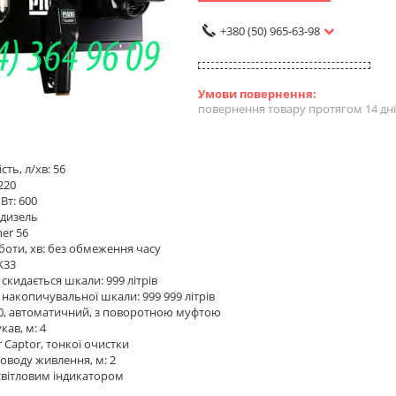
+380 (50) 965-63-98
повернення товару протягом 14 дн
ть, л/хв: 56
220
Вт: 600
 дизель
her 56
оботи, хв: без обмеження часу
K33
 скидається шкали: 999 літрів
 накопичувальної шкали: 999 999 літрів
60, автоматичний, з поворотною муфтою
кав, м: 4
r Captor, тонкої очистки
воду живлення, м: 2
світловим індикатором