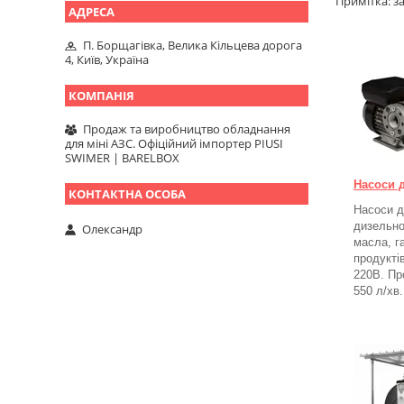
Примітка: з
П. Борщагівка, Велика Кільцева дорога
4, Київ, Україна
Продаж та виробництво обладнання
для міні АЗС. Офіційний імпортер PIUSI
SWIMER | BARELBOX
Насоси 
Насоси д
дизельно
Олександр
масла, г
продукті
220В. Пр
550 л/хв.