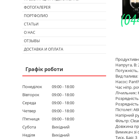
ФОТОГАЛЕРЕЯ
ПОРТФОЛИО
СТАТЬИ
О НАС
ОТЗЫВЫ
ДОСТАВКА И ОПЛАТА
Продуктивніс
Напруга, В: 
Графік роботи
Потужність, 
Вид палива:
Насос: Pant
Понеділок
09:00
18:00
Час ніпр. р
Лічильник: 
Вівторок
09:00
18:00
Розрядність
Середа
09:00
18:00
Розрядність
Пістолет: A
Четвер
09:00
18:00
Напірний ру
Пʼятниця
09:00
18:00
Фільтр: Clea
Довжина про
Субота
Вихідний
Вимикач зі 
Неділя
Вихідний
Тиск, Бар: 3