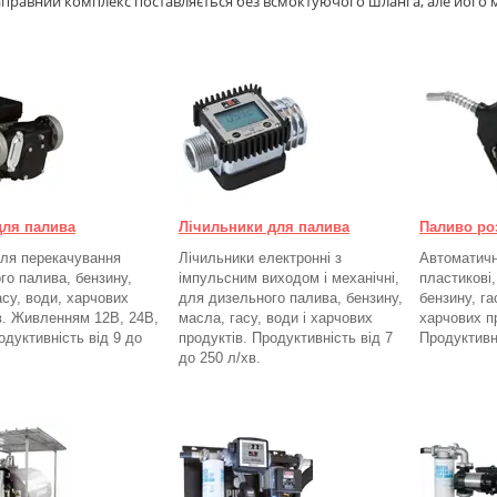
аправний комплекс поставляється без всмоктуючого шланга, але його
для палива
Лічильники для палива
Паливо ро
ля перекачування
Лічильники електронні з
Автоматичні
го палива, бензину,
імпульсним виходом і механічні,
пластикові
асу, води, харчових
для дизельного палива, бензину,
бензину, га
в. Живленням 12В, 24В,
масла, гасу, води і харчових
харчових п
одуктивність від 9 до
продуктів. Продуктивність від 7
Продуктивн
до 250
л/хв.