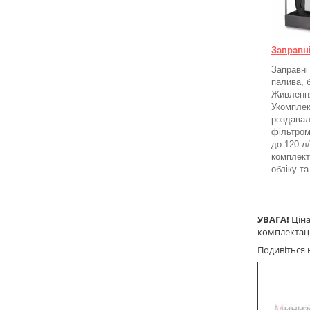
Заправн
Заправні
палива, 
Живлення
Укомплек
роздавал
фільтром
до 120 л
комплект
обліку т
УВАГА!
Ціна
комплектаці
Подивіться 