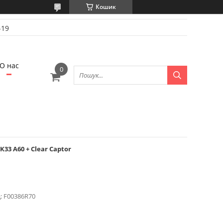
Кошик
-19
О нас
33 A60 + Clear Captor
:
F00386R70