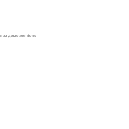
ів
за домовленістю