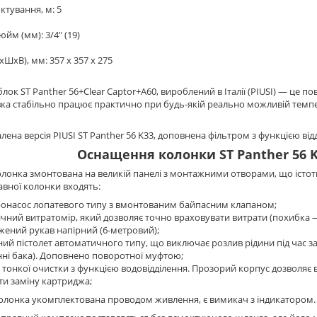
ктування, м: 5
дюйм (мм): 3/4" (19)
хШхВ), мм: 357 x 357 x 275
лок ST Panther 56+Clear Captor+A60, вироблений в Італії (PIUSI) — це по
а стабільно працює практично при будь-якій реально можливій температ
лена версія PIUSI ST Panther 56 K33, доповнена фільтром з функцією від
Оснащення колонки ST Panther 56 K3
лонка змонтована на великій панелі з монтажними отворами, що істотн
авної колонки входять:
ронасос лопатевого типу з вмонтованим байпасним клапаном;
чний витратомір, який дозволяє точно враховувати витрати (похибка — 
ений рукав напірний (6-метровий);
ий пістолет автоматичного типу, що виключає розлив рідини під час 
ні бака). Доповнено поворотної муфтою;
 тонкої очистки з функцією водовідділення. Прозорий корпус дозволяє 
и заміну картриджа;
колонка укомплектована проводом живлення, є вимикач з індикатором.