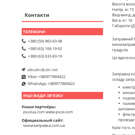
Висота всмо
Напір, м: 15
Контакти
Вхід-вихід, 
Вага, кг: 16
Габарити (Д
Заправний б
+380 (50) 965-63-98
минизаправк
+380 (63) 106-19-92
градусів.
+380 (63) 633-83-19
Це вдоскона
alexabv@ukr.net
Заправна ко
Viber +380977869422
складу запр
WhatsApp +380977869422
елект
механі
ІНШІ ВИДИ ЗВ'ЯЗКУ
подовж
паливн
Наши партнёры
заповнен
piusiua.com www.piusi.com
фільтр
проводит
Официальный сайт
минизаправка.com.ua
Крім того, 