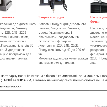
і колонки
Заправні модулі
Насоси дл
бочки
 колонки для дизельного
Заправні модулі для дизельного
біодизелю, бензину.
палива, біодизелю, бензину,
Насоси для
м 12В, 24В, 220В.
масла. Укомплектовані
дизельного
товані лічильником,
лічильником, роздавальним
масла, бенз
ьним пістолетом і
пістолетом і фільтром.
харчових п
.
Продуктивність від 70
Живленням 12В, 24В, 220В.
укомплекто
/хв. З додатковою
Продуктивність від 42 до 200 л/
роздавальн
ацією програмою для
хв.
фільтром.
а дозування палива.
Можлива додаткова комплектація
220В. Проду
системою обліку палива.
л/хв.
 на товарну позицію вказана в базовій комплектації, вона може змінюв
ї).
АКЦІЇ
та
ЗНИЖКИ
, вказаних на нашому сайті, поширюються лише н
на наші насоси: