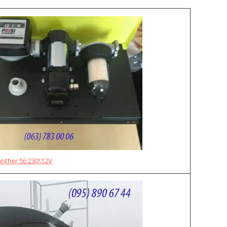
anther 56 230\12V