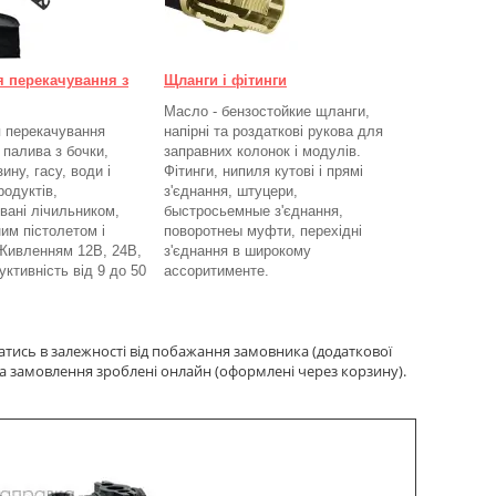
я перекачування з
Щланги і фітинги
Масло - бензостойкие щланги,
 перекачування
напірні та роздаткові рукова для
 палива з бочки,
заправних колонок і модулів.
ину, гасу, води і
Фітинги, нипиля кутові і прямі
родуктів,
з'єднання, штуцери,
вані лічильником,
быстросьемные з'єднання,
им пістолетом і
поворотнеы муфти, перехідні
Живленням 12В, 24В,
з'єднання в широкому
ктивність від 9 до 50
ассоритименте.
атись в залежності від побажання замовника (додаткової
а замовлення зроблені онлайн (оформлені через корзину).