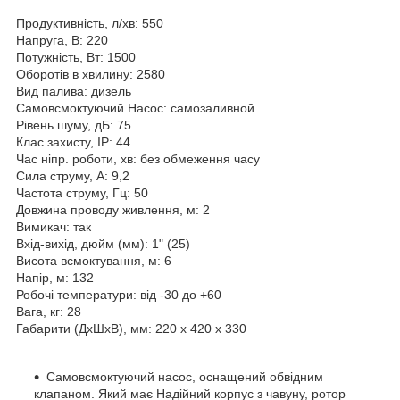
Продуктивність, л/хв: 550
Напруга, В: 220
Потужність, Вт: 1500
Оборотів в хвилину: 2580
Вид палива: дизель
Самовсмоктуючий Насос: самозаливной
Рівень шуму, дБ: 75
Клас захисту, IP: 44
Час ніпр. роботи, хв: без обмеження часу
Сила струму, А: 9,2
Частота струму, Гц: 50
Довжина проводу живлення, м: 2
Вимикач: так
Вхід-вихід, дюйм (мм): 1" (25)
Висота всмоктування, м: 6
Напір, м: 132
Робочі температури: від -30 до +60
Вага, кг: 28
Габарити (ДхШхВ), мм: 220 x 420 x 330
Самовсмоктуючий насос, оснащений обвідним
клапаном. Який має Надійний корпус з чавуну, ротор