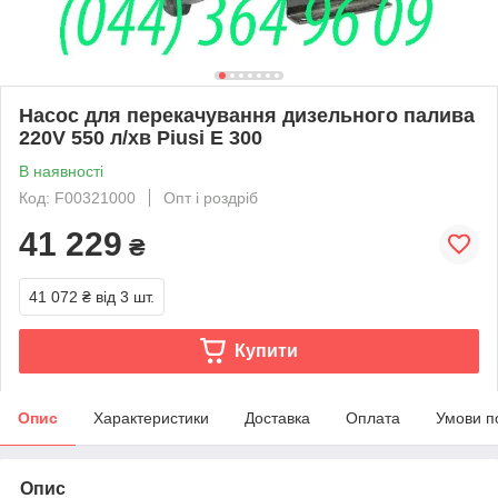
Насос для перекачування дизельного палива
220V 550 л/хв Piusi E 300
В наявності
Код: F00321000
Опт і роздріб
41 229
₴
41 072 ₴
від 3 шт.
Купити
Опис
Характеристики
Доставка
Оплата
Умови п
Опис