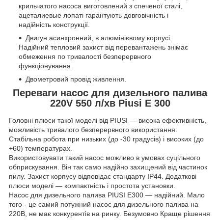
крильчатого насоса виготовлений з спеченої сталі,
ацеталиевые лопаті гарантують довговічність і
надійність конструкції.
Двигун асинхронний, в алюмінієвому корпусі.
Надійний тепловий захист від перевантажень знімає
обмеження по тривалості безперервного
функціонування.
Двометровий провід живлення.
Переваги насос для дизельного палива
220V 550 л/хв Piusi E 300
Головні плюси такої моделі від PIUSI — висока ефективність,
можливість тривалого безперервного використання.
Стабільна робота при низьких (до -30 градусів) і високих (до
+60) температурах.
Використовувати такий насос можливо в умовах суцільного
обприскування. Він так само надійно захищений від частинок
пилу. Захист корпусу відповідає стандарту IP44. Додаткові
плюси моделі — компактність і простота установки.
Насос для дизельного палива PIUSI E300 — надійний. Мало
того - це самий потужний насос для дизельного палива на
220В, не має конкурентів на ринку. Безумовно Краще рішення