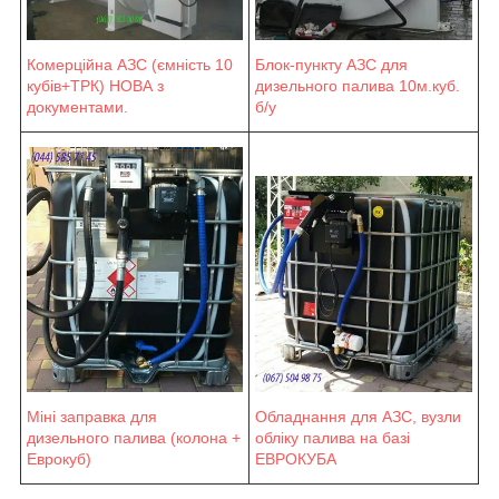
Блок-пункту АЗС для
Комерційна АЗС (ємність 10
дизельного палива 10м.куб.
кубів+ТРК) НОВА з
б/у
документами.
Міні заправка для
Обладнання для АЗС, вузли
дизельного палива (колона +
обліку палива на базі
Еврокуб)
ЕВРОКУБА