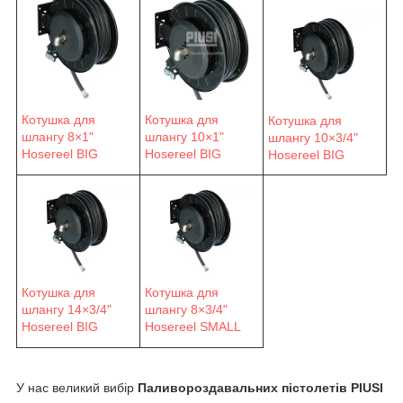
Котушка для
Котушка для
Котушка для
шлангу 8×1"
шлангу 10×1"
шлангу 10×3/4"
Hosereel BIG
Hosereel BIG
Hosereel BIG
Котушка для
Котушка для
шлангу 14×3/4"
шлангу 8×3/4"
Hosereel BIG
Hosereel SMALL
У нас великий вибір
Паливороздавальних пістолетів PIUSI