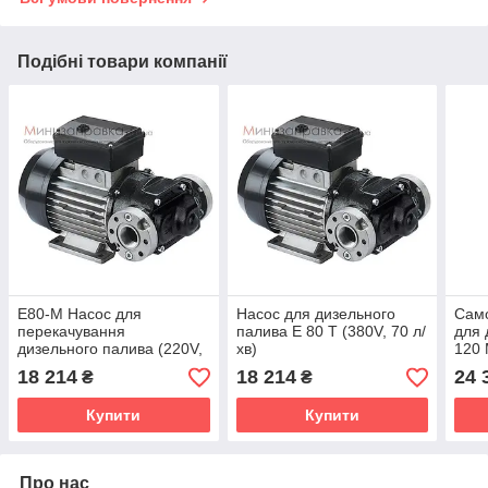
Подібні товари компанії
E80-M Насос для
Насос для дизельного
Сам
перекачування
палива E 80 T (380V, 70 л/
для 
дизельного палива (220V,
хв)
120 
70 л/хв)
18 214
18 214
24 
₴
₴
Купити
Купити
Про нас