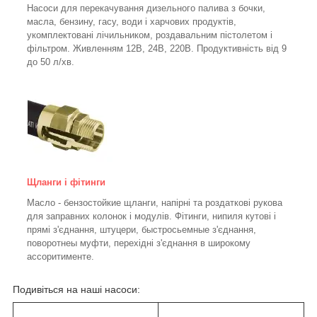
Насоси для перекачування дизельного палива з бочки,
масла, бензину, гасу, води і харчових продуктів,
укомплектовані лічильником, роздавальним пістолетом і
фільтром.
Живленням 12В, 24В, 220В. Продуктивність від 9
до 50 л/хв.
Щланги і фітинги
Масло - бензостойкие щланги, напірні та роздаткові рукова
для заправних колонок і модулів. Фітинги, нипиля кутові і
прямі з'єднання, штуцери, быстросьемные з'єднання,
поворотнеы муфти, перехідні з'єднання в широкому
ассоритименте.
Подивіться на наші насоси: