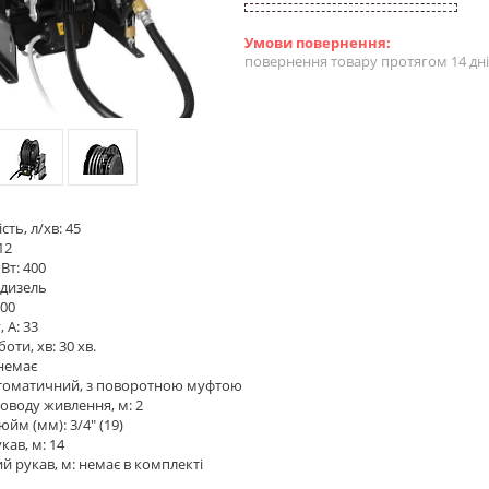
повернення товару протягом 14 дн
ть, л/хв: 45
12
Вт: 400
 дизель
000
 А: 33
боти, хв: 30 хв.
немає
автоматичний, з поворотною муфтою
воду живлення, м: 2
дюйм (мм): 3/4" (19)
кав, м: 14
 рукав, м: немає в комплекті