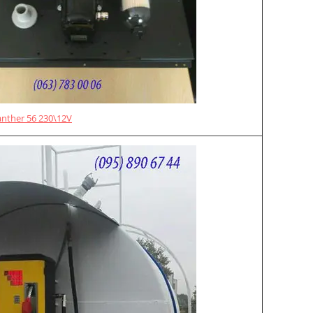
anther 56 230\12V