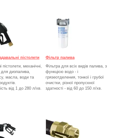
здавальні пістолети
Фільтр палива
 пістолети, механічні,
Фільтра для всіх видів палива, з
, для дизпалива,
функцією водо - і
су, масла, води та
грязеотделения, тонкої і грубої
родуктів.
очистки, різної пропускної
ість від 1 до 280
л/хв.
здатності - від 60 до 150
л/хв
.