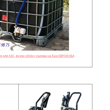
 для АЗС, вузли обліку палива на базі ЕВРОКУБА