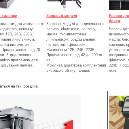
і колонки
Заправні модулі
Насоси дл
бочки
 колонки для дизельного
Заправні модулі для дизельного
біодизелю, бензину.
палива, біодизелю, бензину,
Насоси для
м 12В, 24В, 220В.
масла. Укомплектовані
дизельного
товані лічильником,
лічильником, роздавальним
масла, бенз
ьним пістолетом і
пістолетом і фільтром.
харчових п
.
Продуктивність від 70
Живленням 12В, 24В, 220В.
укомплекто
/хв. З додатковою
Продуктивність від 42 до 200 л/
роздавальн
ацією програмою для
хв.
фільтром.
а дозування палива.
Можлива додаткова комплектація
220В. Проду
системою обліку палива.
л/хв.
ться на такі розділи: