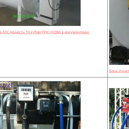
 АЗС (ємність 10 кубів+ТРК) НОВА з документами.
Блок-пункт