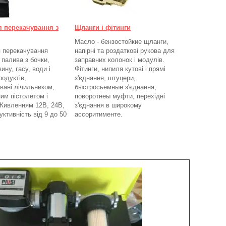
я перекачування з
Щланги і фітинги
Масло - бензостойкие щланги,
 перекачування
напірні та роздаткові рукова для
 палива з бочки,
заправних колонок і модулів.
ину, гасу, води і
Фітинги, нипиля кутові і прямі
родуктів,
з'єднання, штуцери,
вані лічильником,
быстросьемные з'єднання,
им пістолетом і
поворотнеы муфти, перехідні
Живленням 12В, 24В,
з'єднання в широкому
ктивність від 9 до 50
ассоритименте.