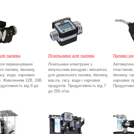
для палива
Лічильники для палива
Паливо ро
ля перекачування
Лічильники електронні з
Автоматичні
го палива, бензину,
імпульсним виходом і механічні,
пластикові
асу, води, харчових
для дизельного палива, бензину,
бензину, га
в. Живленням 12В, 24В,
масла, гасу, води і харчових
харчових п
одуктивність від 9 до
продуктів. Продуктивність від 7
Продуктивн
до 250
л/хв.