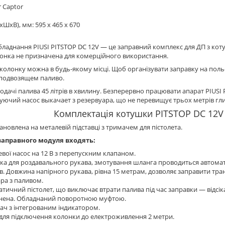
r Captor
хШхВ), мм: 595 х 465 х 670
ладнання PIUSI PITSTOP DC 12V — це заправний комплекс для ДП з кот
онка не призначена для комерційного використання.
колонку можна в будь-якому місці. Щоб організувати заправку на польов
 подвозящем паливо.
одачі палива 45 літрів в хвилину. Безперервно працювати апарат PIUSI 
ючий насос выкачает з резервуара, що не перевищує трьох метрів гли
Комплектація котушки PITSTOP DC 12V
ановлена на металевій підставці з тримачем для пістолета.
заправного модуля входять:
вої насос на 12 В з перепускним клапаном.
а для роздавального рукава, змотування шланга проводиться автоматич
в. Довжина напірного рукава, рівна 15 метрам, дозволяє заправити транс
ра з паливом.
тичний пістолет, що виключає втрати палива під час заправки — відсі
нена. Обладнаний поворотною муфтою.
ач з інтегрованим індикатором.
для підключення колонки до електроживлення 2 метри.