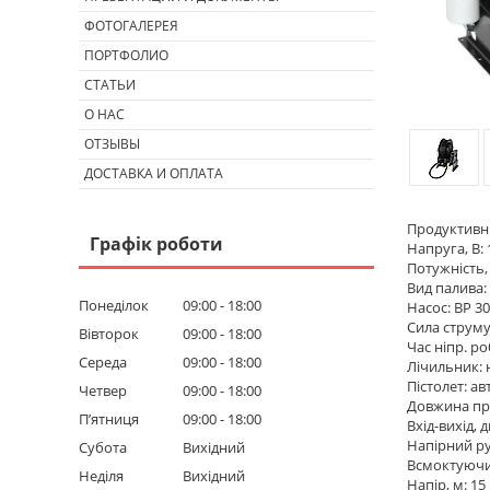
ФОТОГАЛЕРЕЯ
ПОРТФОЛИО
СТАТЬИ
О НАС
ОТЗЫВЫ
ДОСТАВКА И ОПЛАТА
Продуктивніс
Графік роботи
Напруга, В: 
Потужність, 
Вид палива:
Понеділок
09:00
18:00
Насос: BP 3
Сила струму,
Вівторок
09:00
18:00
Час ніпр. ро
Середа
09:00
18:00
Лічильник: 
Пістолет: 
Четвер
09:00
18:00
Довжина про
Пʼятниця
09:00
18:00
Вхід-вихід, 
Напірний ру
Субота
Вихідний
Всмоктуючий
Неділя
Вихідний
Напір, м: 15