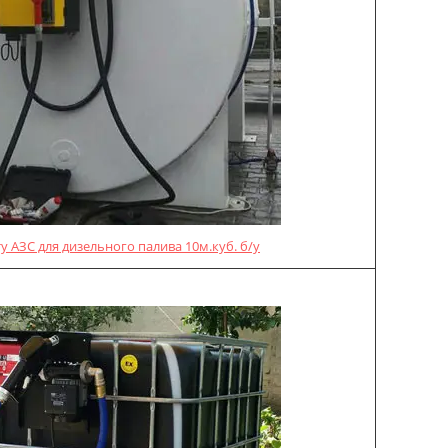
у АЗС для дизельного палива 10м.куб. б/у