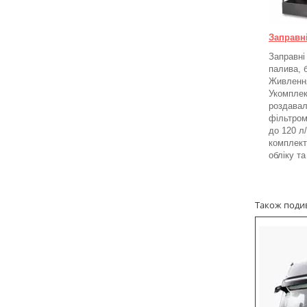
Заправн
Заправні
палива, 
Живлення
Укомплек
роздавал
фільтром
до 120 л
комплект
обліку т
Також подиві