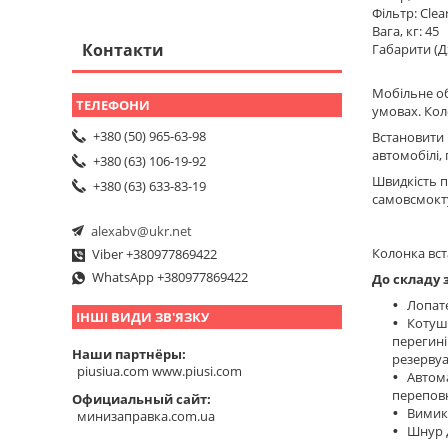
Фільтр: Clea
Вага, кг: 45
Контакти
Габарити (Д
Мобільне об
умовах. Кол
+380 (50) 965-63-98
Встановити 
автомобілі,
+380 (63) 106-19-92
Швидкість п
+380 (63) 633-83-19
самовсмокту
alexabv@ukr.net
Колонка вст
Viber +380977869422
WhatsApp +380977869422
До складу 
Лопате
ІНШІ ВИДИ ЗВ'ЯЗКУ
Котушк
перегині
Наши партнёры
резервуа
piusiua.com www.piusi.com
Автома
перепов
Официальный сайт
Вимик
минизаправка.com.ua
Шнур 