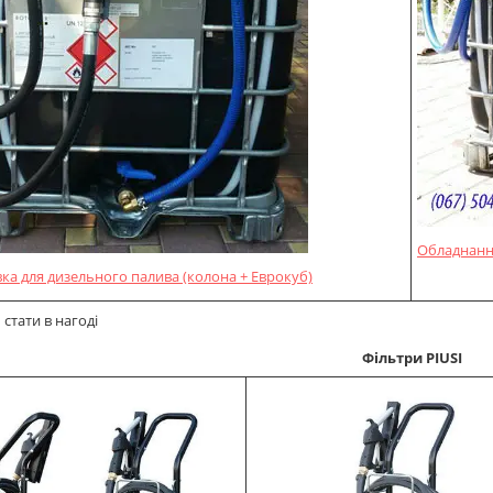
Обладнання
вка для дизельного палива (колона + Еврокуб)
стати в нагоді
Фільтри PIUSI