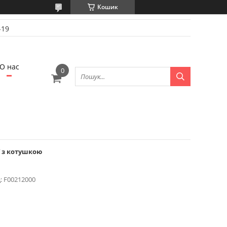
Кошик
-19
О нас
V з котушкою
:
F00212000