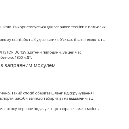
ушкою. Використовується для заправки техніки в польових
ому стані або на будівельних об'єктах, її закріплюють на
PITSTOP DC 12V здатний півгодини. За цей час
биною, 1350 л ДТ.
 з заправним модулем
но. Такий спосіб оберігає шланг від скручування і
портні засоби великих габаритів і на віддаленні від
кач потоку перерве подачу, якщо заправляемая ємність