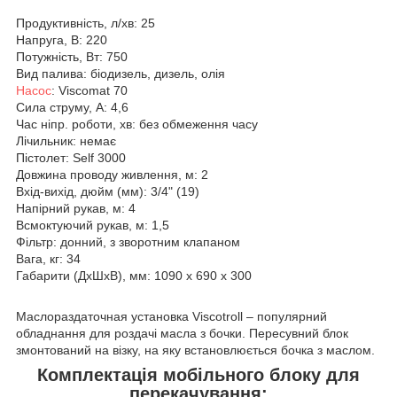
Продуктивність, л/хв: 25
Напруга, В: 220
Потужність, Вт: 750
Вид палива: біодизель, дизель, олія
Насос
: Viscomat 70
Сила струму, А: 4,6
Час ніпр. роботи, хв: без обмеження часу
Лічильник: немає
Пістолет: Self 3000
Довжина проводу живлення, м: 2
Вхід-вихід, дюйм (мм): 3/4" (19)
Напірний рукав, м: 4
Всмоктуючий рукав, м: 1,5
Фільтр: донний, з зворотним клапаном
Вага, кг: 34
Габарити (ДхШхВ), мм: 1090 х 690 х 300
Маслораздаточная установка Viscotroll – популярний
обладнання для роздачі масла з бочки. Пересувний блок
змонтований на візку, на яку встановлюється бочка з маслом.
Комплектація мобільного блоку для
перекачування: