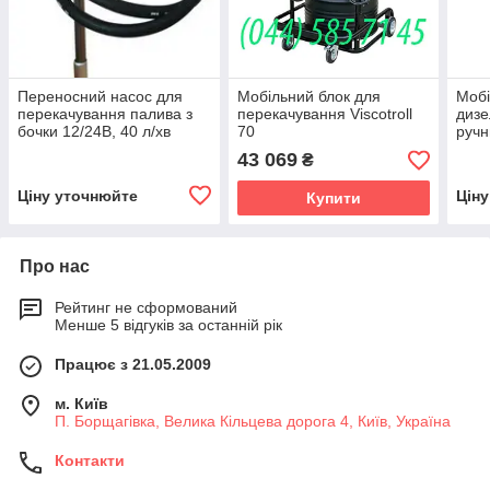
Переносний насос для
Мобільний блок для
Мобі
перекачування палива з
перекачування Viscotroll
дизе
бочки 12/24В, 40 л/хв
70
руч
43 069
₴
Ціну уточнюйте
Цін
Купити
Про нас
Рейтинг не сформований
Менше 5 відгуків за останній рік
Працює з 21.05.2009
м. Київ
П. Борщагівка, Велика Кільцева дорога 4, Київ, Україна
Контакти