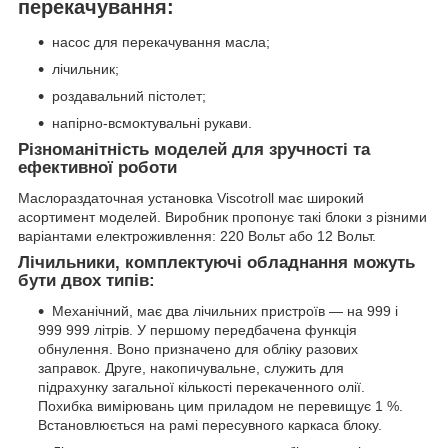
перекачування:
насос для перекачування масла;
лічильник;
роздавальний пістолет;
напірно-всмоктувальні рукави.
Різноманітність моделей для зручності та
ефективної роботи
Маслораздаточная установка Viscotroll має широкий
асортимент моделей. Виробник пропонує такі блоки з різними
варіантами електроживлення: 220 Вольт або 12 Вольт.
Лічильники, комплектуючі обладнання можуть
бути двох типів:
Механічний, має два лічильних пристроїв — на 999 і
999 999 літрів. У першому передбачена функція
обнулення. Воно призначено для обліку разових
заправок. Друге, накопичувальне, служить для
підрахунку загальної кількості перекаченного олії.
Похибка вимірювань цим приладом не перевищує 1 %.
Встановлюється на рамі пересувного каркаса блоку.