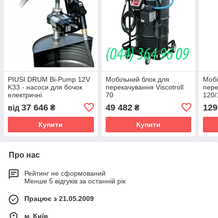
PIUSI DRUM Bi-Pump 12V
Мобільний блок для
Мобі
K33 - насоси для бочок
перекачування Viscotroll
пере
електричні
70
120/
37 646
49 482
129
від
₴
₴
Купити
Купити
Про нас
Рейтинг не сформований
Менше 5 відгуків за останній рік
Працює з 21.05.2009
м. Київ