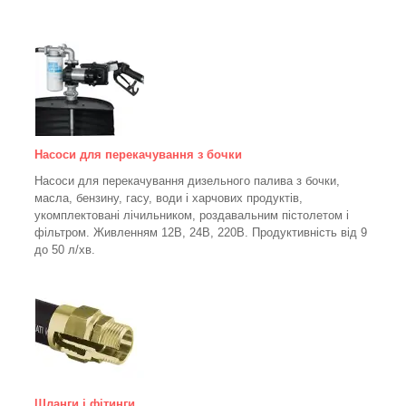
Насоси для перекачування з бочки
Насоси для перекачування дизельного палива з бочки,
масла, бензину, гасу, води і харчових продуктів,
укомплектовані лічильником, роздавальним пістолетом і
фільтром.
Живленням 12В, 24В, 220В. Продуктивність від 9
до 50 л/хв.
Щланги і фітинги