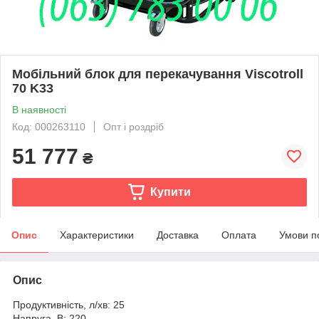
Мобільний блок для перекачування Viscotroll
70 K33
В наявності
Код: 000263110
Опт і роздріб
51 777
₴
Купити
Опис
Характеристики
Доставка
Оплата
Умови п
Опис
Продуктивність, л/хв: 25
Напруга, В: 220