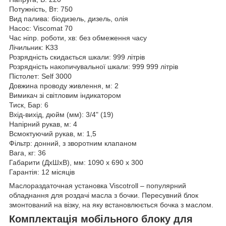
Потужність, Вт: 750
Вид палива: біодизель, дизель, олія
Насос: Viscomat 70
Час ніпр. роботи, хв: без обмеження часу
Лічильник: K33
Розрядність скидається шкали: 999 літрів
Розрядність накопичувальної шкали: 999 999 літрів
Пістолет: Self 3000
Довжина проводу живлення, м: 2
Вимикач зі світловим індикатором
Тиск, Бар: 6
Вхід-вихід, дюйм (мм): 3/4" (19)
Напірний рукав, м: 4
Всмоктуючий рукав, м: 1,5
Фільтр: донний, з зворотним клапаном
Вага, кг: 36
Габарити (ДхШхВ), мм: 1090 х 690 х 300
Гарантія: 12 місяців
Маслораздаточная установка Viscotroll – популярний
обладнання для роздачі масла з бочки. Пересувний блок
змонтований на візку, на яку встановлюється бочка з маслом.
Комплектація мобільного блоку для