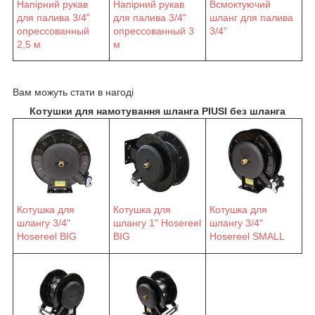
Напірний рукав
Напірний рукав
Всмоктуючий
для палива 3/4"
для палива 3/4"
шланг для палива
опрессованный
опрессованный 3
3/4"
2,5 м
м
Вам можуть стати в нагоді
Котушки для намотування шланга PIUSI без шланга
Котушка для
Котушка для
Котушка для
шлангу 3/4"
шлангу 1" Hosereel
шлангу 3/4"
Hosereel BIG
BIG
Hosereel SMALL