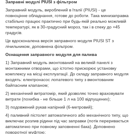
Заправні модулі PIUSI з фільтром
Заправний модуль, вироблений в Італії (PIUSI) - це
повноцінне обладнання, готове до роботи. Така минизаправка
стабільно працює практично при будь-якій реально можливій
температурі, як в 30-градусний мороз, так і в спеку до +45
градусів.
Це вдосконалена версія заправного модуля PIUSI ST з
лічильником, доповнена фільтром.
Оснащення заправного модуля для палива
1) Заправний модуль змонтований на великій панелі з
монтажними отворами, що істотно прискорює установку
комплексу на місці експлуатації. До складу заправного модуля
входять: електронасос лопатевого типу з вмонтованим
байпасним клапаном;
2) механічний витратомір, який дозволяє точно враховувати
витрати (похибка - не більше 1 л на 100 відпущених);
3) подовжений рукав напірний (6-метровий);
4) паливний пістолет автоматичного або механічного типу, що
виключає розлив рідини під час заправки (потік переривається
автоматично при повному заповненні бака). Доповнено
поворотної муфтою;