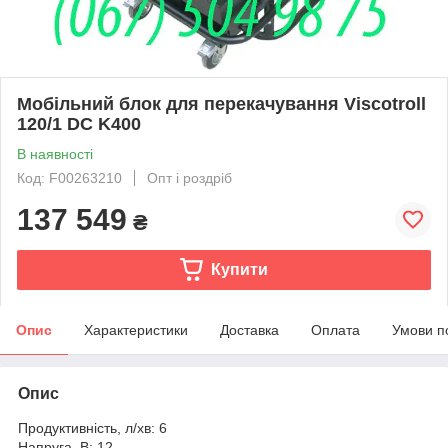
Мобільний блок для перекачування Viscotroll
120/1 DC K400
В наявності
Код: F00263210
Опт і роздріб
137 549
₴
Купити
Опис
Характеристики
Доставка
Оплата
Умови п
Опис
Продуктивність, л/хв: 6
Напруга, В: 12