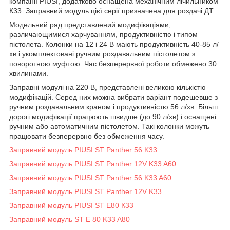
компанії PIUSI, додатково оснащена механічним лічильником
К33. Заправний модуль цієї серії призначена для роздачі ДТ.
Модельний ряд представлений модифікаціями,
различающимися харчуванням, продуктивністю і типом
пістолета. Колонки на 12 і 24 В мають продуктивність 40-85 л/
хв і укомплектовані ручним роздавальним пістолетом з
поворотною муфтою. Час безперервної роботи обмежено 30
хвилинами.
Заправні модулі на 220 В, представлені великою кількістю
модифікацій. Серед них можна вибрати варіант подешевше з
ручним роздавальним краном і продуктивністю 56 л/хв. Більш
дорогі модифікації працюють швидше (до 90 л/хв) і оснащені
ручним або автоматичним пістолетом. Такі колонки можуть
працювати безперервно без обмеження часу.
Заправний модуль PIUSI ST Panther 56 K33
Заправний модуль PIUSI ST Panther 12V K33 A60
Заправний модуль PIUSI ST Panther 56 K33 A60
Заправний модуль PIUSI ST Panther 12V K33
Заправний модуль PIUSI ST E80 К33
Заправний модуль ST E 80 K33 A80