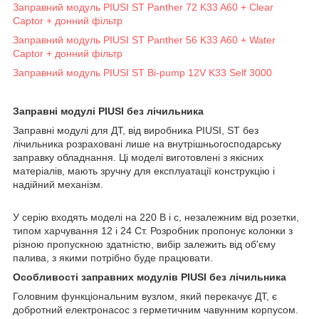
Заправний модуль PIUSI ST Panther 72 K33 A60 + Clear
Captor + донний фільтр
Заправний модуль PIUSI ST Panther 56 K33 A60 + Water
Captor + донний фільтр
Заправний модуль PIUSI ST Bi-pump 12V K33 Self 3000
Заправні модулі PIUSI без лічильника
Заправні модулі для ДТ, від виробника PIUSI, ST без
лічильника розраховані лише на внутрішньогосподарську
заправку обладнання. Ці моделі виготовлені з якісних
матеріалів, мають зручну для експлуатації конструкцію і
надійний механізм.
У серію входять моделі на 220 В і с, незалежним від розетки,
типом харчування 12 і 24 Ст. Розробник пропонує колонки з
різною пропускною здатністю, вибір залежить від об'єму
палива, з якими потрібно буде працювати.
Особливості заправних модулів PIUSI без лічильника
Головним функціональним вузлом, який перекачує ДТ, є
добротний електронасос з герметичним чавунним корпусом.