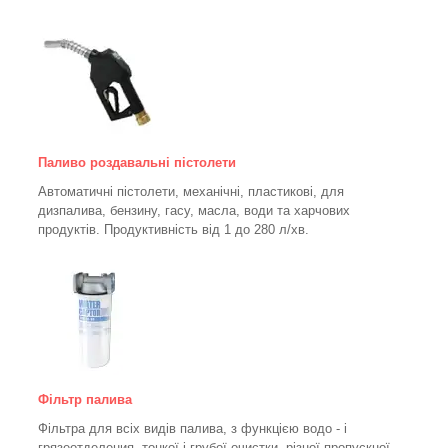
Паливо роздавальні пістолети
Автоматичні пістолети, механічні, пластикові, для
дизпалива, бензину, гасу, масла, води та харчових
продуктів. Продуктивність від 1 до 280
л/хв.
Фільтр палива
Фільтра для всіх видів палива, з функцією водо - і
грязеотделения, тонкої і грубої очистки, різної пропускної