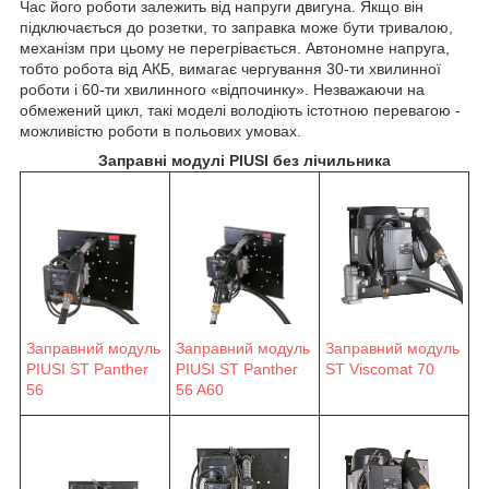
Час його роботи залежить від напруги двигуна. Якщо він
підключається до розетки, то заправка може бути тривалою,
механізм при цьому не перегрівається. Автономне напруга,
тобто робота від АКБ, вимагає чергування 30-ти хвилинної
роботи і 60-ти хвилинного «відпочинку». Незважаючи на
обмежений цикл, такі моделі володіють істотною перевагою -
можливістю роботи в польових умовах.
Заправні модулі PIUSI без лічильника
Заправний модуль
Заправний модуль
Заправний модуль
ST Viscomat 70
PIUSI ST Panther
PIUSI ST Panther
56 A60
56