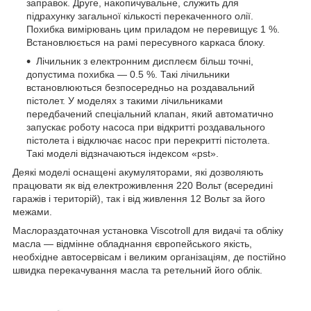
заправок. Друге, накопичувальне, служить для
підрахунку загальної кількості перекаченного олії.
Похибка вимірювань цим приладом не перевищує 1 %.
Встановлюється на рамі пересувного каркаса блоку.
Лічильник з електронним дисплеєм більш точні,
допустима похибка — 0.5 %. Такі лічильники
встановлюються безпосередньо на роздавальний
пістолет. У моделях з такими лічильниками
передбачений спеціальний клапан, який автоматично
запускає роботу насоса при відкритті роздавального
пістолета і відключає насос при перекритті пістолета.
Такі моделі відзначаються індексом «pst».
Деякі моделі оснащені акумуляторами, які дозволяють
працювати як від електроживлення 220 Вольт (всередині
гаражів і територій), так і від живлення 12 Вольт за його
межами.
Маслораздаточная установка Viscotroll для видачі та обліку
масла — відмінне обладнання європейського якість,
необхідне автосервісам і великим організаціям, де постійно
швидка перекачування масла та ретельний його облік.