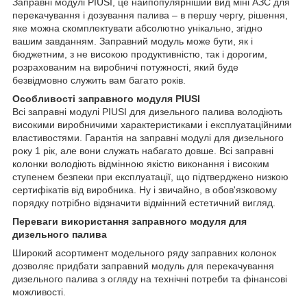
Заправні модулі PIUSI, це найпопулярніший вид міні АЗС для
перекачування і дозування палива – в першу чергу, рішення,
яке можна скомплектувати абсолютно унікально, згідно
вашим завданням. Заправний модуль може бути, як і
бюджетним, з не високою продуктивністю, так і дорогим,
розрахованим на виробничі потужності, який буде
безвідмовно служить вам багато років.
Особливості заправного модуля PIUSI
Всі заправні модулі PIUSI для дизельного палива володіють
високими виробничими характеристиками і експлуатаційними
властивостями. Гарантія на заправні модулі для дизельного
року 1 рік, але вони служать набагато довше. Всі заправні
колонки володіють відмінною якістю виконання і високим
ступенем безпеки при експлуатації, що підтверджено низкою
сертифікатів від виробника. Ну і звичайно, в обов'язковому
порядку потрібно відзначити відмінний естетичний вигляд.
Переваги використання заправного модуля для
дизельного палива
Широкий асортимент модельного ряду заправних колонок
дозволяє придбати заправний модуль для перекачування
дизельного палива з огляду на технічні потреби та фінансові
можливості.