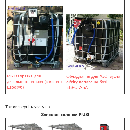
Міні заправка для
Обладнання для АЗС, вузли
дизельного палива (колона +
обліку палива на базі
Еврокуб)
ЕВРОКУБА
Також зверніть увагу на
Заправні колонки PIUSI