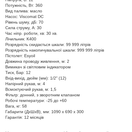
Потужність, Вт: 360
Вид палива: масло
Насос: Viscomat DC
Рівень шуму, дБ: 70
Сила струму, А: 30
Час ніпр. роботи, хв: 30 хв.
Лічильник: K400
Розрядність скидається шкали: 99 999 літрів
Розрядність накопичувальної шкали: 999 999 літрів
Пістолет: Esyoil
Довжина проводу живлення, м: 2
Вимикач зі світловим індикатором
Тиск, Бар: 12
Вхід-вихід, дюйм (мм): 1/2" (12)
Напірний рукав, м: 4
Всмоктуючий рукав, м: 1,5
Фільтр: донний, з зворотним клапаном
Робочі температури: -25 до +60
Вага, кг: 58
Габарити (ДхШхВ), мм: 1090 х 690 х 300
Гарантія: 12 місяців