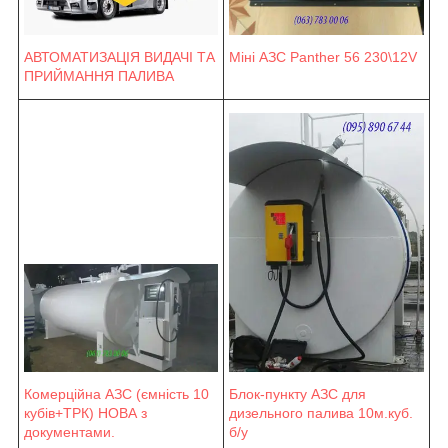
Міні АЗС Panther 56 230\12V
АВТОМАТИЗАЦІЯ ВИДАЧІ ТА
ПРИЙМАННЯ ПАЛИВА
Блок-пункту АЗС для
Комерційна АЗС (ємність 10
дизельного палива 10м.куб.
кубів+ТРК) НОВА з
б/у
документами.