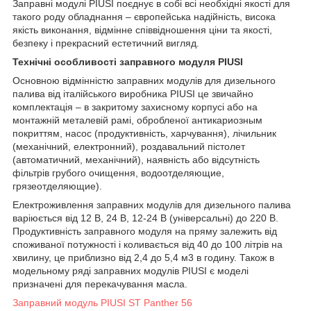
Заправні модулі PIUSI поєднує в собі всі необхідні якості для
такого роду обладнання – європейська надійність, висока
якість виконання, відмінне співвідношення ціни та якості,
безпеку і прекрасний естетичний вигляд.
Технічні особливості заправного модуля PIUSI
Основною відмінністю заправних модулів для дизельного
палива від італійського виробника PIUSI це звичайно
комплектація – в закритому захисному корпусі або на
монтажній металевій рамі, обробленої антикариозным
покриттям, насос (продуктивність, харчування), лічильник
(механічний, електронний), роздавальний пістолет
(автоматичний, механічний), наявність або відсутність
фільтрів грубого очищення, водоотделяющие,
грязеотделяющие).
Електроживлення заправних модулів для дизельного палива
варіюється від 12 В, 24 В, 12-24 В (універсальні) до 220 В.
Продуктивність заправного модуля на пряму залежить від
споживаної потужності і коливається від 40 до 100 літрів на
хвилину, це приблизно від 2,4 до 5,4 м3 в годину. Також в
модельному ряді заправних модулів PIUSI є моделі
призначені для перекачування масла.
Заправний модуль PIUSI ST Panther 56