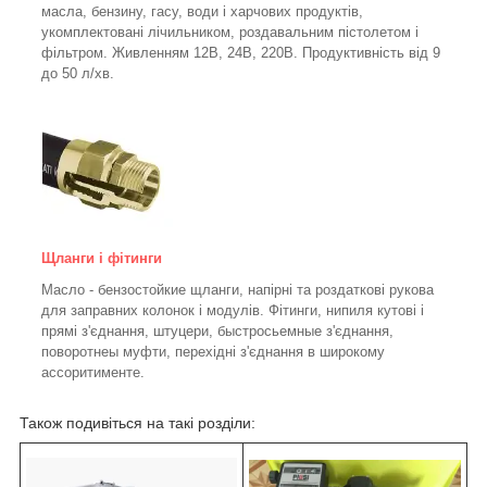
масла, бензину, гасу, води і харчових продуктів,
укомплектовані лічильником, роздавальним пістолетом і
фільтром.
Живленням 12В, 24В, 220В. Продуктивність від 9
до 50 л/хв.
Щланги і фітинги
Масло - бензостойкие щланги, напірні та роздаткові рукова
для заправних колонок і модулів. Фітинги, нипиля кутові і
прямі з'єднання, штуцери, быстросьемные з'єднання,
поворотнеы муфти, перехідні з'єднання в широкому
ассоритименте.
Також подивіться на такі розділи: