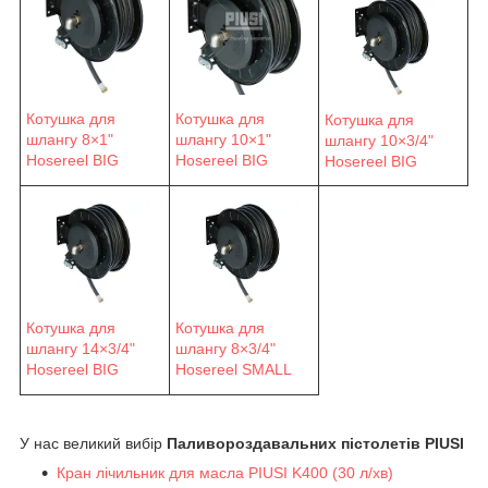
Котушка для
Котушка для
Котушка для
шлангу 8×1"
шлангу 10×1"
шлангу 10×3/4"
Hosereel BIG
Hosereel BIG
Hosereel BIG
Котушка для
Котушка для
шлангу 14×3/4"
шлангу 8×3/4"
Hosereel BIG
Hosereel SMALL
У нас великий вибір
Паливороздавальних пістолетів PIUSI
Кран лічильник для масла PIUSI K400 (30 л/хв)