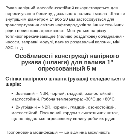
Рукав напірний маслобензостійкий використовується для
перекачування бензину, дизельного палива і масла. Шланг з
внутрішнім діаметром 1" або 20 мм застосовується для
транспортування світлих нафтопродуктів та інших технічних
рідин невисокою агресивності. Монтується на різну
топливоперекачивающее (паливо роздаткове) обладнання -
насоси, заправні модулі, паливо роздавальні колонки, міні
АЗС і т. д.
Особливості конструкції напірного
рукава (шланги) для палива 1"
опрессованный 5 м
Стінка напірного шланга (рукава) складається з
шарів:
Зовнішній – NBR, чорний, гладкий, озоностойкий і
маслостойкий. Робоча температура: -30°С до +80°С
Внутрішній – NBR, чорний , гладкий, озоностойкий,
маслостійкий. Посилений кордом з синтетичних ниток,
що не піддається агресивному впливу робочих рідин.
Пропонована модифікація — це відмінна можливість