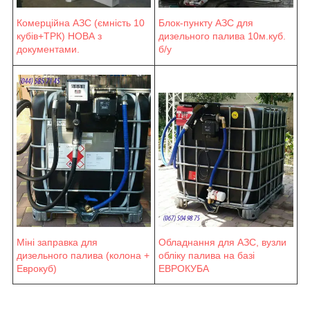
Блок-пункту АЗС для
Комерційна АЗС (ємність 10
дизельного палива 10м.куб.
кубів+ТРК) НОВА з
б/у
документами.
Міні заправка для
Обладнання для АЗС, вузли
дизельного палива (колона +
обліку палива на базі
Еврокуб)
ЕВРОКУБА