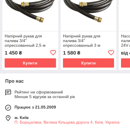
Напірний рукав для
Напірний рукав для
Насо
палива 3/4"
палива 3/4"
пал
опрессованный 2,5 м
опрессованный 3 м
24V 
1 450
1 580
₴
₴
від
Купити
Купити
Про нас
Рейтинг не сформований
Менше 5 відгуків за останній рік
Працює з 21.05.2009
м. Київ
П. Борщагівка, Велика Кільцева дорога 4, Київ, Україна