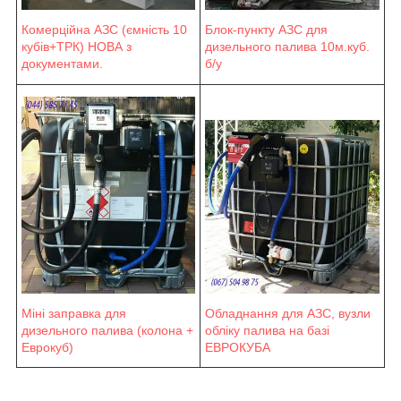
Блок-пункту АЗС для
Комерційна АЗС (ємність 10
дизельного палива 10м.куб.
кубів+ТРК) НОВА з
б/у
документами.
Міні заправка для
Обладнання для АЗС, вузли
дизельного палива (колона +
обліку палива на базі
Еврокуб)
ЕВРОКУБА