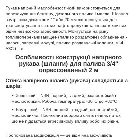
Рукав напірний маслобензостійкий використовується для
перекачування бензину, дизельного палива і масла. Шланг з
внутрішнім діаметром 1" або 20 мм застосовується для
транспортування світлих нафтопродуктів та інших технічних
рідин невисокою агресивності. Монтується на різну
топливоперекачивающее (паливо роздаткове) обладнання -
насоси, заправні модулі, паливо роздавальні колонки, міні
АЗС і т. д.
Особливості конструкції напірного
рукава (шланги) для палива 3/4"
опрессованный 2 м
Стінка напірного шланга (рукава) складається з
шарів:
Зовнішній – NBR, чорний, гладкий, озоностойкий і
маслостойкий. Робоча температура: -30°С до +80°С
Внутрішній – NBR, чорний , гладкий, озоностойкий,
маслостійкий. Посилений кордом з синтетичних ниток,
що не піддається агресивному впливу робочих рідин.
Пропонована модифікація — це відмінна можливість