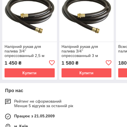
Напірний рукав для
Напірний рукав для
Всмо
палива 3/4"
палива 3/4"
пали
опрессованный 2,5 м
опрессованный 3 м
1 450
1 580
180
₴
₴
Купити
Купити
Про нас
Рейтинг не сформований
Менше 5 відгуків за останній рік
Працює з 21.05.2009
м. Київ