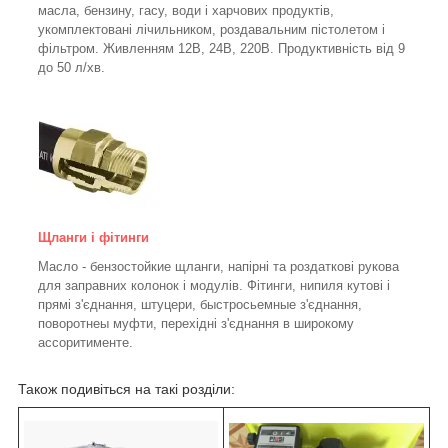
масла, бензину, гасу, води і харчових продуктів,
укомплектовані лічильником, роздавальним пістолетом і
фільтром.
Живленням 12В, 24В, 220В. Продуктивність від 9
до 50 л/хв.
Щланги і фітинги
Масло - бензостойкие щланги, напірні та роздаткові рукова
для заправних колонок і модулів. Фітинги, нипиля кутові і
прямі з'єднання, штуцери, быстросьемные з'єднання,
поворотнеы муфти, перехідні з'єднання в широкому
ассоритименте.
Також подивіться на такі розділи: