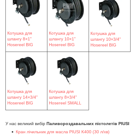
Котушка для
Котушка для
Котушка для
шлангу 8×1"
шлангу 10×1"
шлангу 10×3/4"
Hosereel BIG
Hosereel BIG
Hosereel BIG
Котушка для
Котушка для
шлангу 14×3/4"
шлангу 8×3/4"
Hosereel BIG
Hosereel SMALL
У нас великий вибір
Паливороздавальних пістолетів PIUSI
Кран лічильник для масла PIUSI K400 (30 л/хв)