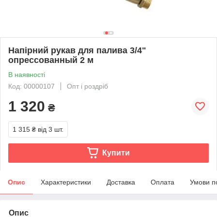
Напірний рукав для палива 3/4"
опрессованный 2 м
В наявності
Код: 00000107
Опт і роздріб
1 320
₴
1 315 ₴
від 3 шт.
Купити
Опис
Характеристики
Доставка
Оплата
Умови п
Опис