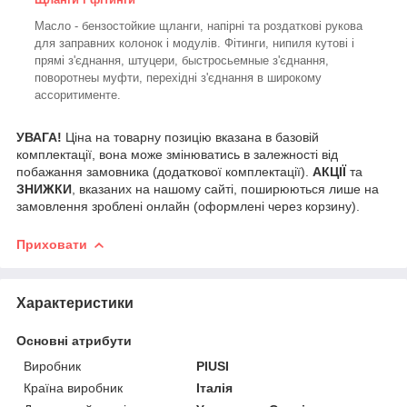
Масло - бензостойкие щланги, напірні та роздаткові рукова
для заправних колонок і модулів. Фітинги, нипиля кутові і
прямі з'єднання, штуцери, быстросьемные з'єднання,
поворотнеы муфти, перехідні з'єднання в широкому
ассоритименте.
УВАГА!
Ціна на товарну позицію вказана в базовій
комплектації, вона може змінюватись в залежності від
побажання замовника (додаткової комплектації).
АКЦІЇ
та
ЗНИЖКИ
, вказаних на нашому сайті, поширюються лише на
замовлення зроблені онлайн (оформлені через корзину).
Приховати
Характеристики
Основні атрибути
Виробник
PIUSI
Країна виробник
Італія