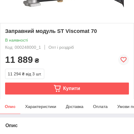
Заправний модуль ST Viscomat 70
В наявності
Код: 000248000_1
Опт і роздріб
11 889
₴
11 294 ₴
від 3 шт.
Купити
Опис
Характеристики
Доставка
Оплата
Умови п
Опис