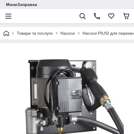
МиниЗаправка
Товари та послуги
Насоси
Насоси PIUSI для перека