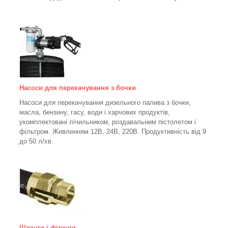
Насоси для перекачування з бочки
Насоси для перекачування дизельного палива з бочки,
масла, бензину, гасу, води і харчових продуктів,
укомплектовані лічильником, роздавальним пістолетом і
фільтром.
Живленням 12В, 24В, 220В. Продуктивність від 9
до 50 л/хв.
Щланги і фітинги