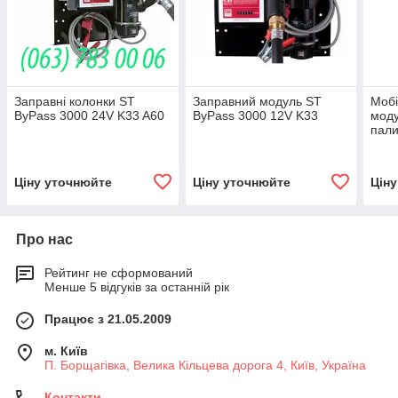
Заправні колонки ST
Заправний модуль ST
Мобі
ByPass 3000 24V K33 A60
ByPass 3000 12V K33
моду
пали
12V 
Ціну уточнюйте
Ціну уточнюйте
Цін
Про нас
Рейтинг не сформований
Менше 5 відгуків за останній рік
Працює з 21.05.2009
м. Київ
П. Борщагівка, Велика Кільцева дорога 4, Київ, Україна
Контакти