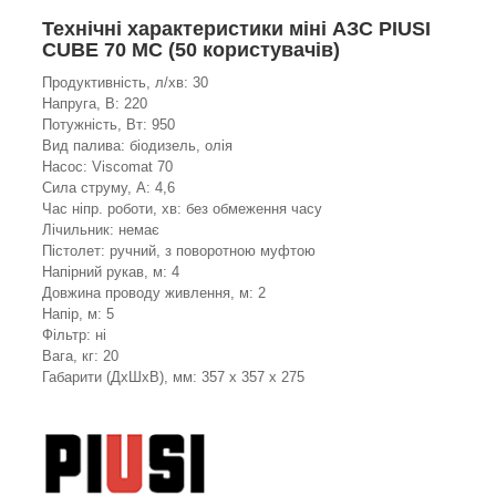
Технічні характеристики міні АЗС PIUSI
CUBE 70 MC (50 користувачів)
Продуктивність, л/хв: 30
Напруга, В: 220
Потужність, Вт: 950
Вид палива: біодизель, олія
Насос: Viscomat 70
Сила струму, А: 4,6
Час ніпр. роботи, хв: без обмеження часу
Лічильник: немає
Пістолет: ручний, з поворотною муфтою
Напірний рукав, м: 4
Довжина проводу живлення, м: 2
Напір, м: 5
Фільтр: ні
Вага, кг: 20
Габарити (ДхШхВ), мм: 357 x 357 x 275