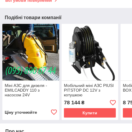
Всі умови повернення
Подібні товари компанії
Міні АЗС для дизеля -
Мобільний міні АЗС PIUSI
Мобі
EMILCADDY 110 з
PITSTOP DC 12V з
BOX
насосом 24V
котушкою
78 144
8 7
₴
Ціну уточнюйте
Купити
Про нас