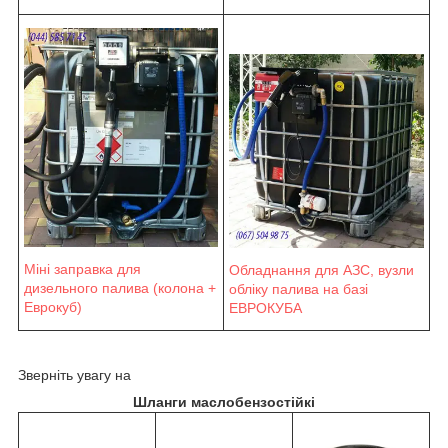
Міні заправка для
Обладнання для АЗС, вузли
дизельного палива (колона +
обліку палива на базі
Еврокуб)
ЕВРОКУБА
Зверніть увагу на
Шланги маслобензостійкі