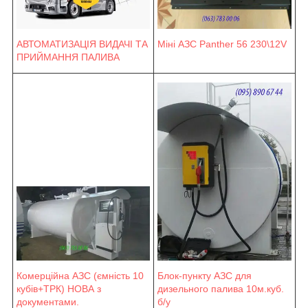
Міні АЗС Panther 56 230\12V
АВТОМАТИЗАЦІЯ ВИДАЧІ ТА
ПРИЙМАННЯ ПАЛИВА
Блок-пункту АЗС для
Комерційна АЗС (ємність 10
дизельного палива 10м.куб.
кубів+ТРК) НОВА з
б/у
документами.