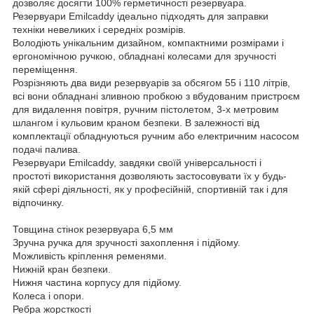
дозволяє досягти 100% герметичності резервуара.
Резервуари Emilcaddy ідеально підходять для заправки
техніки невеликих і середніх розмірів.
Володіють унікальним дизайном, компактними розмірами і
ергономічною ручкою, обладнані колесами для зручності
переміщення.
Розрізняють два види резервуарів за обсягом 55 і 110 літрів,
всі вони обладнані зливною пробкою з вбудованим пристроєм
для видалення повітря, ручним пістолетом, 3-х метровим
шлангом і кульовим краном безпеки. В залежності від
комплектації обладнуються ручним або електричним насосом
подачі палива.
Резервуари Emilcaddy, завдяки своїй універсальності і
простоті використання дозволяють застосовувати їх у будь-
якій сфері діяльності, як у професійній, спортивній так і для
відпочинку.
Товщина стінок резервуара 6,5 мм
Зручна ручка для зручності захоплення і підйому.
Можливість кріплення ременями.
Нижній кран безпеки.
Нижня частина корпусу для підйому.
Колеса і опори.
Ребра жорсткості