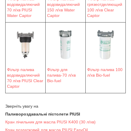
водовидаляючий
водовидаляючий
грязеотделяющий
70 л/хв PIUSI
150 л/хв Water
100 л/хв Clear
Water Сaptor
Сaptor
Captor
Фільтр палива
Фільтр для
Фільтр палива 100
водовидаляючий
палива-70 л/хв
л/хв Bio-fuel
70 л/хв PIUSI Clear
Bio-fuel
Captor
Зверніть увагу на
Паливороздавальні пістолети PIUSI
Кран лічильник для масла PIUSI K400 (30 л/хв)
Кран роздатковий для масла PIUSI EasyOil