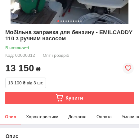
Мобільна заправка для бензину - EMILCADDY
110 з ручним насосом
В наявності
Код: 00000312
Опт і роздріб
13 150
₴
13 100 ₴
від 3 шт.
Купити
Опис
Характеристики
Доставка
Оплата
Умови п
Опис