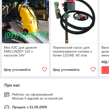
Міні АЗС для дизеля -
Переносний насос для
Bare
EMILCADDY 110 з
перекачування палива з
доза
насосом 24V
бочки 12/24В, 40 л/хв
мини
пали
від
Ціну уточнюйте
Ціну уточнюйте
Про нас
Рейтинг не сформований
Менше 5 відгуків за останній рік
Працює з 21.05.2009