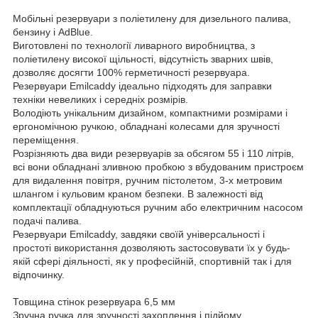
Мобільні резервуари з поліетилену для дизельного палива,
бензину і AdBlue.
Виготовлені по технології ливарного виробництва, з
поліетилену високої щільності, відсутність зварних швів,
дозволяє досягти 100% герметичності резервуара.
Резервуари Emilcaddy ідеально підходять для заправки
техніки невеликих і середніх розмірів.
Володіють унікальним дизайном, компактними розмірами і
ергономічною ручкою, обладнані колесами для зручності
переміщення.
Розрізняють два види резервуарів за обсягом 55 і 110 літрів,
всі вони обладнані зливною пробкою з вбудованим пристроєм
для видалення повітря, ручним пістолетом, 3-х метровим
шлангом і кульовим краном безпеки. В залежності від
комплектації обладнуються ручним або електричним насосом
подачі палива.
Резервуари Emilcaddy, завдяки своїй універсальності і
простоті використання дозволяють застосовувати їх у будь-
якій сфері діяльності, як у професійній, спортивній так і для
відпочинку.
Товщина стінок резервуара 6,5 мм
Зручна ручка для зручності захоплення і підйому.