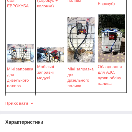
базі
палива
(Еврокуб +
Еврокуб)
ЕВРОКУБА
колонка)
Обладнання
Мобільні
Міні заправка
Міні заправка
для АЗС,
заправні
для
для
вузли обліку
модулі
дизельного
дизельного
палива
палива
палива
Приховати
Характеристики