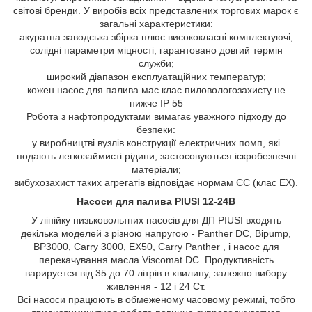
світові бренди. У виробів всіх представлених торгових марок є
загальні характеристики:
акуратна заводська збірка плюс висококласні комплектуючі;
солідні параметри міцності, гарантовано довгий термін
служби;
широкий діапазон експлуатаційних температур;
кожен насос для палива має клас пиловологозахисту не
нижче IP 55
Робота з нафтопродуктами вимагає уважного підходу до
безпеки:
у виробництві вузлів конструкції електричних помп, які
подають легкозаймисті рідини, застосовуються іскробезпечні
матеріали;
вибухозахист таких агрегатів відповідає нормам ЄС (клас EX).
Насоси для палива PIUSI 12-24B
У лінійку низьковольтних насосів для ДП PIUSI входять
декілька моделей з різною напругою - Panther DC, Bipump,
BP3000, Carry 3000, EX50, Carry Panther , і насос для
перекачування масла Viscomat DC. Продуктивність
варируется від 35 до 70 літрів в хвилину, залежно вибору
живлення - 12 і 24 Ст.
Всі насоси працюють в обмеженому часовому режимі, тобто