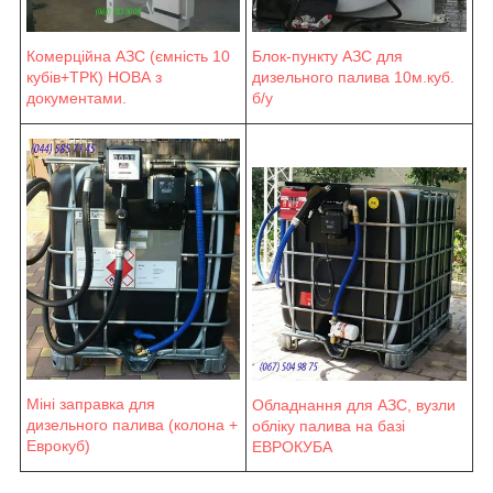
Блок-пункту АЗС для
Комерційна АЗС (ємність 10
дизельного палива 10м.куб.
кубів+ТРК) НОВА з
б/у
документами.
Міні заправка для
Обладнання для АЗС, вузли
дизельного палива (колона +
обліку палива на базі
Еврокуб)
ЕВРОКУБА