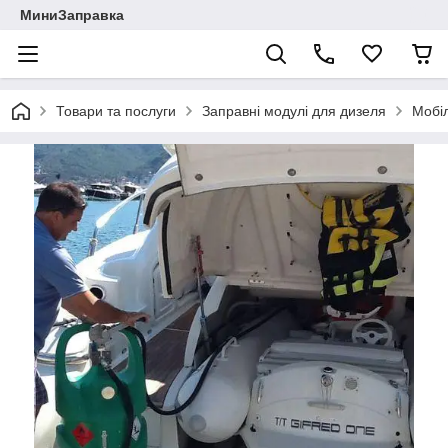
МиниЗаправка
Товари та послуги
Заправні модулі для дизеля
Мобіл