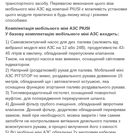
транспортного засобу. Перевагою виконання цього віза
мобільного міні АЗС від компанії PIUSI є можливість установки
цього модуля практично в будь-якому місці і різними
способами.
Комплектація мобільного міні АЗС PIUSI
У базову комплектацію мобільного міні АЗС входить:
1) Самовсмоктуючий насос для диз. палива (залежить від
вибраної моделі міні АЗС на 12 або 24В), продуктивністю 43-
45 літрів в хвилину, обладнаний перепускним клапаном.
Також, на корпусі насоса має вимикач, оснащений світловим
індикатором.
2) Напірний (роздатковий) рукав для палива. Мобільний міні
АЗС PITSTOP по мимо, роздавального рукава довжиною 15
метрів, обладнаний ще і автоматичної котушкою, яка
оснащена функцією згортання паливо роздавального рукава.
3) Топливораздаточный пістолет, оснащений поворотної
муфтою, для попередження перекручення шланга.
4) Донний фільтр грубого очищення, обладнаний зворотним
клапаном. Донний фільтр, додатково обладнаний перекриває
замком, який при необхідності, можна закрити і тим самим
запобігти не контрольоване витікання дизельного палива з
всмоктуючого рукава, в процесі вилучення його з ємності.
5) Всі мобільні міні АЗС обладнані 2х метровим кабелем