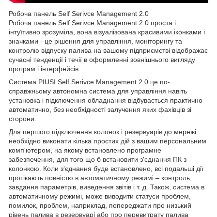
Робоча панель Self Serivce Management 2.0
Робоча панель Self Serivce Management 2.0 проста і
інтуїтивно зрозуміла, вона візуалізована красивими іконками і
значками - це рішення для управління, моніторингу та
контролю відпуску палива на вашому підприємстві відображає
сучасні тенденції і течії в оформленні зовнішнього вигляду
програм і інтерфейсів.
Система PIUSI Self Serivce Management 2.0 це по-
справжньому автономна система для управління навіть
установка і підключення обладнання відбувається практично
автоматично, без необхідності залучення яких фахівців зі
сторони.
Для першого підключення колонок і резервуарів до мережі
необхідно виконати кілька простих дій з вашим персональним
комп'ютером, на якому встановлено програмне
забезпечення, для того що б встановити з'єднання ПК з
колонкою. Коли з'єднання буде встановлено, всі подальші дії
протікають повністю в автоматичному режимі – контроль,
завдання параметрів, виведення звітів і т. д. Також, система в
автоматичному режимі, може виводити статуси проблем,
помилок, проблем, наприклад, попереджати про низький
рівень палива в резервуарі або про перевитрату палива