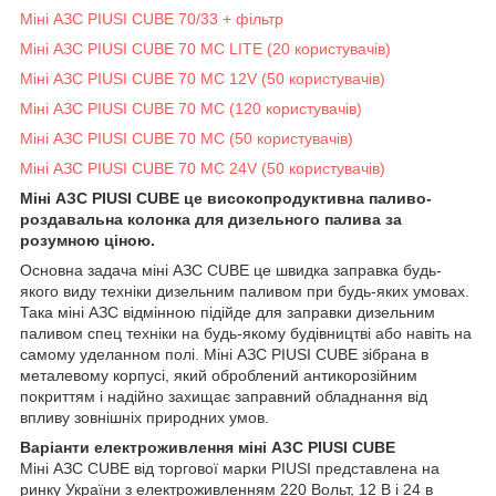
Міні АЗС PIUSI CUBE 70/33 + фільтр
Міні АЗС PIUSI CUBE 70 MC LITE (20 користувачів)
Міні АЗС PIUSI CUBE 70 MC 12V (50 користувачів)
Міні АЗС PIUSI CUBE 70 MC (120 користувачів)
Міні АЗС PIUSI CUBE 70 MC (50 користувачів)
Міні АЗС PIUSI CUBE 70 MC 24V (50 користувачів)
Міні АЗС PIUSI CUBE це високопродуктивна паливо-
роздавальна колонка для дизельного палива за
розумною ціною.
Основна задача міні АЗС CUBE це швидка заправка будь-
якого виду техніки дизельним паливом при будь-яких умовах.
Така міні АЗС відмінною підійде для заправки дизельним
паливом спец техніки на будь-якому будівництві або навіть на
самому уделанном полі. Міні АЗС PIUSI CUBE зібрана в
металевому корпусі, який оброблений антикорозійним
покриттям і надійно захищає заправний обладнання від
впливу зовнішніх природних умов.
Варіанти електроживлення міні АЗС PIUSI CUBE
Міні АЗС CUBE від торгової марки PIUSI представлена на
ринку України з електроживленням 220 Вольт, 12 В і 24 в