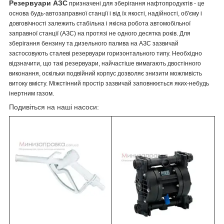
Резервуари АЗС
призначені для зберігання нафтопродуктів - це
основа будь-автозаправної станції і від їх якості, надійності, об'єму і
довговічності залежить стабільна і якісна робота автомобільної
заправної станції (АЗС) на протязі не одного десятка років. Для
зберігання бензину та дизельного палива на АЗС зазвичай
застосовують сталеві резервуари горизонтального типу. Необхідно
відзначити, що такі резервуари, найчастіше вимагають двостінного
виконання, оскільки подвійний корпус дозволяє знизити можливість
витоку вмісту. Міжстінний простір зазвичай заповнюється яких-небудь
інертним газом.
Подивіться на наші насоси: