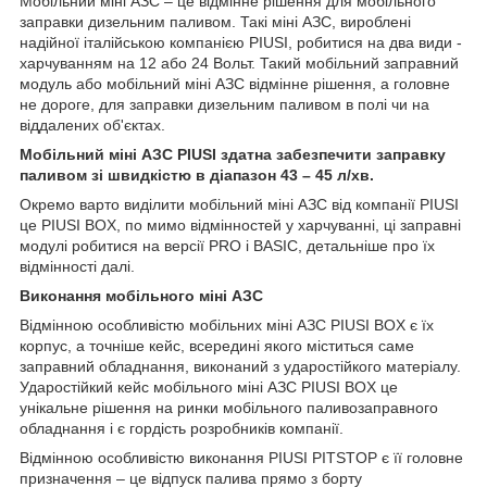
Мобільний міні АЗС – це відмінне рішення для мобільного
заправки дизельним паливом. Такі міні АЗС, вироблені
надійної італійською компанією PIUSI, робитися на два види -
харчуванням на 12 або 24 Вольт. Такий мобільний заправний
модуль або мобільний міні АЗС відмінне рішення, а головне
не дороге, для заправки дизельним паливом в полі чи на
віддалених об'єктах.
Мобільний міні АЗС PIUSI здатна забезпечити заправку
паливом зі швидкістю в діапазон 43 – 45 л/хв.
Окремо варто виділити мобільний міні АЗС від компанії PIUSI
це PIUSI BOX, по мимо відмінностей у харчуванні, ці заправні
модулі робитися на версії PRO і BASIC, детальніше про їх
відмінності далі.
Виконання мобільного міні АЗС
Відмінною особливістю мобільних міні АЗС PIUSI BOX є їх
корпус, а точніше кейс, всередині якого міститься саме
заправний обладнання, виконаний з ударостійкого матеріалу.
Ударостійкий кейс мобільного міні АЗС PIUSI BOX це
унікальне рішення на ринки мобільного паливозаправного
обладнання і є гордість розробників компанії.
Відмінною особливістю виконання PIUSI PITSTOP є її головне
призначення – це відпуск палива прямо з борту