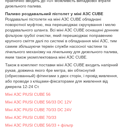
практично зводить до «0» можливість випадкової втрати
дизельного палива.
Паливо роздавальний пістолет у міні АЗС CUBE
Роздавальні пістолети на міні АЗС CUBE обладнані
поворотної муфтою, яка перешкоджає скручування і мелю
роздавального шланга. Всі міні АЗС CUBE оснащені донним
фільтром грубої очистки, який перешкоджає поправению
крупного сміття далі по системі в обладнання міні АЗС, тим
самим збільшуючи термін служби насосної частини та
лічильного механізму на лічильнику для дизельного палива,
яким також укомплектована міні АЗС CUBE.
Також в комплект поставки міні АЗС CUBE входить напірний
рукав, довжина якого 4ре метра, він обтиснутий
(обрисованный) фітингами з двох сторін, і провід живлення,
або проводи з кліщами-фіксаторами для живлення від
джерела 12-24 Ст.
Міні АЗС PIUSI CUBE 56
Міні АЗС PIUSI CUBE 56/33 DC 12V
Міні АЗС PIUSI CUBE 70/33 DC 24V
Міні АЗС PIUSI CUBE 70/33
Міні АЗС PIUSI CUBE 56/33 + фільтр