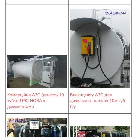
Блок-пункту АЗС для
Комерційна АЗС (ємність 10
дизельного палива 10м.куб.
кубів+ТРК) НОВА з
б/у
документами.