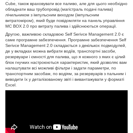
Cube, також враховувати все паливо, але для цього необхідно
обладнати ваш трубопровід (магістраль подачі палива)
лічильником з імпульсним виходом (імпульсним
витратоміром), який буде повідомляти на панель управління
MC BOX 2.0 про витрату палива і здійснюються операції.
Другою, важливою складовою Self Serivce Management 2.0 є
саме програмне забезпечення. Програмне забезпечення Self
Serivce Management 2.0 складається з декількох подмодулей,
де у вкладках можна вибрати водіїв, транспортні засоби,
резервуари і ємності для палива, що я кожного з яких є цілий
блок гнучких настроюються характеристик, який дозволяє вам
налаштувати всі можливі фільтри і задати параметри, по
транспортним засобам, по водіям, за резервуарів з пальним і
виводити їх у деталізованому звіті і вивантажувати у форматі
Excel.