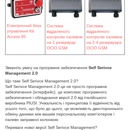
Електронний блок
Система
Система
управління Kit
віддаленого
віддаленого
Access 85
контролю паливом
контролю паливом
на 1 резервуар
на 2-4 резервуара
OCIO GSM
OCIO GSM
Зверніть увагу на програмне забезпечення
Self Serivce
Management 2.0
Що таке Self Serivce Management 2.0?
Self Serivce Management 2.0 це не просто програмне
забезпечення (інтерфейс), це комплекс програмного
забезпечення і обладнання версії 2.0 від італійського
виробника PIUSI. Унікальність і принципова її відмінність від
усього того, що було до цього, це можливість двостороннього
обміну даними між вашим персональному комп'ютером і
паливо заправної колонкою.
Переваги нової версії Self Serivce Management?