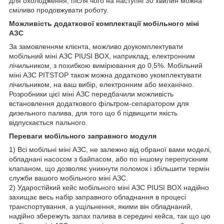
для охолодження, після чого на наступні 30 хвилин можна
сміливо продовжувати роботу.
Можливість додаткової комплектації мобільного міні
АЗС
За замовленням клієнта, можливо доукомплектувати
мобільний міні АЗС PIUSI BOX, наприклад, електронним
лічильником, з похибкою вимірювання до 0,5%. Мобільний
міні АЗС PITSTOP також можна додатково укомплектувати
лічильником, на ваш вибір, електронним або механічно.
Розробники цієї міні АЗС передбачили можливість
встановлення додаткового фільтром-сепаратором для
дизельного палива, для того що б підвищити якість
відпускається пального.
Переваги мобільного заправного модуля
1) Всі мобільні міні АЗС, не залежно від обраної вами моделі,
обладнані насосом з байпасом, або по іншому перепускним
клапаном, що дозволяє уникнути поломок і збільшити термін
служби вашого мобільного міні АЗС.
2) Ударостійкий кейс мобільного міні АЗС PIUSI BOX надійно
захищає весь набір заправного обладнання в процесі
транспортування, а ущільнення, якими він обладнаний,
надійно збережуть запах палива в середині кейса, так що цю