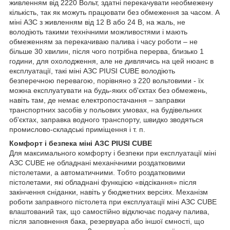
живленням від 2220 Вольт, здатні перекачувати необмежену
кількість, так як можуть працювати без обмеження за часом. А
міні АЗС з живленням від 12 В або 24 В, на жаль, не
володіють такими технічними можливостями і мають
обмеженням за перекачиваю палива і часу роботи – не
більше 30 хвилин, після чого потрібна перерва, близько 1
години, для охолодження, але не дивлячись на цей нюанс в
експлуатації, такі міні АЗС PIUSI CUBE володіють
безперечною перевагою, порівняно з 220 вольтовими - їх
можна експлуатувати на будь-яких об'єктах без обмежень,
навіть там, де немає електропостачання – заправки
транспортних засобів у польових умовах, на будівельних
об'єктах, заправка водного транспорту, швидко зводяться
промислово-складські приміщення і т. п.
Комфорт і безпека міні АЗС PIUSI CUBE
Для максимального комфорту і безпеки при експлуатації міні
АЗС CUBE не обладнані механічними роздатковими
пістолетами, а автоматичними. Тобто роздатковими
пістолетами, які обладнані функцією «відсікання» після
закінчення сніданки, навіть у бюджетних версіях. Механізм
роботи заправного пістолета при експлуатації міні АЗС CUBE
влаштований так, що самостійно відключає подачу палива,
після заповнення бака, резервуара або іншої ємності, що