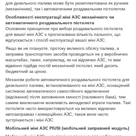
для дизельного палива може бути укомплектована як ручним
(механічним), так і автоматичним роздавальним пістолетом.
Особливості експлуатації міні АЗС механічного чи
автоматичного роздавального пістолета
Основним принципом при виборі роздавального пістолета
для вашої міні АЗС є прогнозована кількість пального, що
відпускається і спосіб експлуатації вашої міні АЗС.
Якщо ви не плануєте, протоку великого обсягу палива, а
заправка транспортних засобів проводиться не у виробничих
масштабах, таких, наприклад, як на відомчих АЗС, то вам
відмінно підійде постій механічний пістолет, який досить
бюджетний за ціною.
Механізм роботи автоматичного роздавального пістолета для
дизельного палива, встановлюваного на міні АЗС, оснащений
системою автоматичного самостійного відключення
(відсікання) після заповнення ємності (паливного бака), тим
самим виключаючи можливість випадкової втрати палива. Такі
пістолети часто використовуються на великих відомчих
автозаправках і комерційних АЗС, також вони часто
зустрічаються і міні АЗС.
Мобільний міні АЗС PIUSI (мобільний заправний модуль)