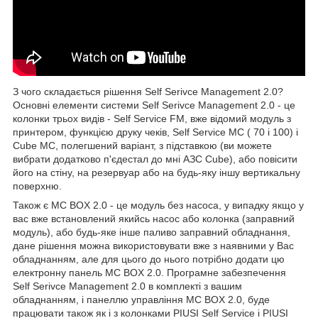
З чого складається рішення Self Serivce Management 2.0?
Основні елементи системи Self Serivce Management 2.0 - це
колонки трьох видів - Self Service FM, вже відомий модуль з
принтером, функцією друку чеків, Self Service MC ( 70 і 100) і
Cube MC, полегшений варіант, з підставкою (ви можете
вибрати додатково п'єдестал до мні АЗС Cube), або повісити
його на стіну, на резервуар або на будь-яку іншу вертикальну
поверхню.
Також є MC BOX 2.0 - це модуль без насоса, у випадку якщо у
вас вже встановлений якийсь насос або колонка (заправний
модуль), або будь-яке інше паливо заправний обладнання,
дане рішення можна використовувати вже з наявними у Вас
обладнанням, але для цього до нього потрібно додати цю
електронну панель MC BOX 2.0. Програмне забезпечення
Self Serivce Management 2.0 в комплекті з вашим
обладнанням, і панеллю управління MC BOX 2.0, буде
працювати також як і з колонками PIUSI Self Service і PIUSI