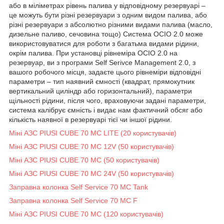
або в міліметрах рівень палива у відповідному резервуарі –
це можуть бути різні резервуари з одним видом палива, або
різні резервуари з абсолютно різними видами палива (масло,
дизельне паливо, сечовина тощо) Система OCIO 2.0 може
використовуватися для роботи з багатьма видами рідини,
окрім палива. При установці рівнеміра OCIO 2.0 на
резервуар, ви з програми Self Serivce Management 2.0, з
вашого робочого місця, задаєте цього рівнеміри відповідні
параметри – тип наявний ємності (квадрат, прямокутник
вертикальний циліндр або горизонтальний), параметри
щільності рідини, після чого, враховуючи задані параметри,
система калібрує ємність і видає нам фактичний обсяг або
кількість наявної в резервуарі тієї чи іншої рідини.
Міні АЗС PIUSI CUBE 70 MC LITE (20 користувачів)
Міні АЗС PIUSI CUBE 70 MC 12V (50 користувачів)
Міні АЗС PIUSI CUBE 70 MC (50 користувачів)
Міні АЗС PIUSI CUBE 70 MC 24V (50 користувачів)
Заправна колонка Self Service 70 MC Tank
Заправна колонка Self Service 70 MC F
Міні АЗС PIUSI CUBE 70 MC (120 користувачів)