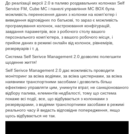
До реалізації версії 2.0 в паливо роздавальних колонках Self
Service FM, Cube MC і панелі управління MC BOX була
можливість перенесення даних з колонки на комп'ютер і
виведення відповідних по батькові, то зараз є можливість
програмування колонок, настроювання конфігурацій,
завдання параметрів, все з робочого столу вашого
персонального комп'ютера, з вашого робочого місця, і
прийом даних в режимі онлайн від колонок, рівнемірів,
резервуарів і т. д.
Система Self Serivce Management 2.0 дозволяє полегшити
щоденне життя!
Self Serivce Management 2.0 дає можливість проводити
моніторинг за всіма водіями, за всіма цистернами, за всіма
наявними транспортними засобами і дозволить більш
ефективно управляти цим, уникнути втрат, не санкціонованого
відбору палива, елементів недбалості, тому що система
покаже всі події, все, що відбувається з колонками з
резервуарами, з водіями транспортними засобами в режимі
реального часу й видасть відповідне попередження, якщо
щось відбувається не так.