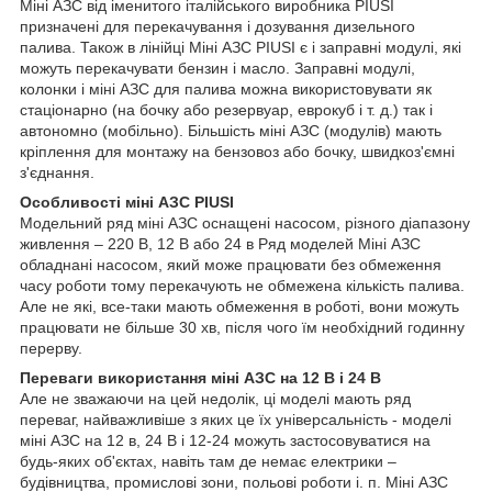
Міні АЗС від іменитого італійського виробника PIUSI
призначені для перекачування і дозування дизельного
палива. Також в лінійці Міні АЗС PIUSI є і заправні модулі, які
можуть перекачувати бензин і масло. Заправні модулі,
колонки і міні АЗС для палива можна використовувати як
стаціонарно (на бочку або резервуар, еврокуб і т. д.) так і
автономно (мобільно). Більшість міні АЗС (модулів) мають
кріплення для монтажу на бензовоз або бочку, швидкоз'ємні
з'єднання.
Особливості міні АЗС PIUSI
Модельний ряд міні АЗС оснащені насосом, різного діапазону
живлення – 220 В, 12 В або 24 в Ряд моделей Міні АЗС
обладнані насосом, який може працювати без обмеження
часу роботи тому перекачують не обмежена кількість палива.
Але не які, все-таки мають обмеження в роботі, вони можуть
працювати не більше 30 хв, після чого їм необхідний годинну
перерву.
Переваги використання міні АЗС на 12 В і 24 В
Але не зважаючи на цей недолік, ці моделі мають ряд
переваг, найважливіше з яких це їх універсальність - моделі
міні АЗС на 12 в, 24 В і 12-24 можуть застосовуватися на
будь-яких об'єктах, навіть там де немає електрики –
будівництва, промислові зони, польові роботи і. п. Міні АЗС