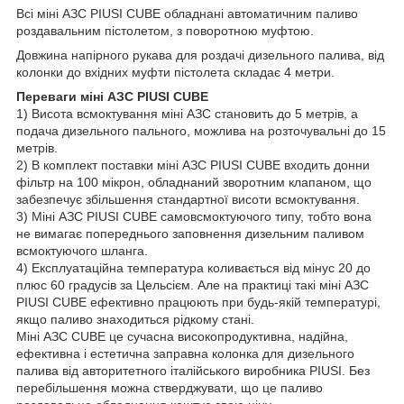
Всі міні АЗС PIUSI CUBE обладнані автоматичним паливо
роздавальним пістолетом, з поворотною муфтою.
Довжина напірного рукава для роздачі дизельного палива, від
колонки до вхідних муфти пістолета складає 4 метри.
Переваги міні АЗС PIUSI CUBE
1) Висота всмоктування міні АЗС становить до 5 метрів, а
подача дизельного пального, можлива на розточувальні до 15
метрів.
2) В комплект поставки міні АЗС PIUSI CUBE входить донни
фільтр на 100 мікрон, обладнаний зворотним клапаном, що
забезпечує збільшення стандартної висоти всмоктування.
3) Міні АЗС PIUSI CUBE самовсмоктуючого типу, тобто вона
не вимагає попереднього заповнення дизельним паливом
всмоктуючого шланга.
4) Експлуатаційна температура коливається від мінус 20 до
плюс 60 градусів за Цельсієм. Але на практиці такі міні АЗС
PIUSI CUBE ефективно працюють при будь-якій температурі,
якщо паливо знаходиться рідкому стані.
Міні АЗС CUBE це сучасна високопродуктивна, надійна,
ефективна і естетична заправна колонка для дизельного
палива від авторитетного італійського виробника PIUSI. Без
перебільшення можна стверджувати, що це паливо