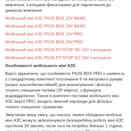
живлення, з кліщами-фіксаторами для підключення до
джерела живлення.
Мобільний міні АЗС PIUSI BOX 12V BASIC
Мобільний міні АЗС PIUSI BOX 24V BASIC
Мобільний міні АЗС PIUSI BOX 12V PRO
Мобільний міні АЗС PIUSI BOX 24V PRO
Мобільний міні АЗС PIUSI PITSTOP DC 12V з котушкою
Мобільний міні АЗС PIUSI PITSTOP DC 24V з котушкою
Особливості мобільного міні АЗС
Варто відзначити, що особливістю PIUSI BOX PRO є наявність
у стандартному комплекті постачання 6-ти метрового рукава
(шланг маслобензостійкий) для всмоктування і фільтра
тонкого очищення палива (30 мікрон), з функцією
водовідділення. Також в комплект поставки мобільного міні
АЗС версії PRO, входить змінний картридж для фільтра
тонкого очищення і рукавички.
Звертаємо вашу увагу, що насоси, якими обладнані мобільні
міні АЗС можуть забезпечувати безперебійну роботу міні АЗС
протягом 30 хвилин, після чого їм потрібно близько 1 години,