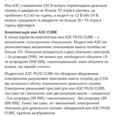
Міні АЗС з живленням 220 В можуть перекачувати дизельне
паливо зі швидкістю не більше 70 літрів в хвилину, це
приблизно 4,2 м3 на годину, а моделі на 12 В або 24 В,
можуть працювати зі швидкістю не більше 35 і 70 літрів в
годину відповідно.
Комплектація міні АЗС CUBE
Є кілька варіантів комплектації міні АЗС PIUSI CUBE – з
механічним і електронним лічильником. Моделі міні АЗС які
укомплектовані механічним лічильником мають похибка не
більше 1%. Лічильник складається з двох лічильних пристроїв
– 3х розрядів (999), які можна при необхідності обнулити і 6-
ти розрядним (999 999), накопичувальний, який обнулити не
можна, так званий «тотал».
Моделі міні АЗС PIUSI CUBE які обладнані вбудованим
електронним рахунковим пристроєм мають похибку до 0,5%
від загального обсягу перекаченного дизельного палива.
Електронне рахунковий пристрій для міні АЗС PIUSI CUBE,
так само як і механічне, має дві рахункові шкали – скидається
- 5ти розрядну (99 999) і накопичувальну - 8мі розрядну (99
999 999). Точно так само, як і механічний, електронний
лічильник для дизельного палива, обладнаний міні АЗС PIUSI
CUBE, підлягає калібруванню.