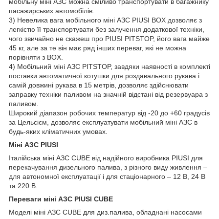
мобільну міні АЗС можна сміливо транспортувати в багажнику
пасажирських автомобілів.
3) Невелика вага мобільного міні АЗС PIUSI BOX дозволяє з
легкістю її транспортувати без залучення додаткової техніки,
чого звичайно не скажеш про PIUSI PITSTOP, його вага майже
45 кг, але за те він має ряд інших переваг, які не можна
порівняти з BOX.
4) Мобільний міні АЗС PITSTOP, завдяки наявності в комплекті
поставки автоматичної котушки для роздавального рукава і
самій довжині рукава в 15 метрів, дозволяє здійснювати
заправку техніки паливом на значній відстані від резервуара з
паливом.
Широкий діапазон робочих температур від -20 до +60 градусів
за Цельсієм, дозволяє експлуатувати мобільний міні АЗС в
будь-яких кліматичних умовах.
Міні АЗС PIUSI
Італійська міні АЗС CUBE від надійного виробника PIUSI для
перекачування дизельного палива, з різного виду живлення –
для автономної експлуатації і для стаціонарного – 12 В, 24 В
та 220 В.
Переваги міні АЗС PIUSI CUBE
Моделі міні АЗС CUBE для диз.палива, обладнані насосами