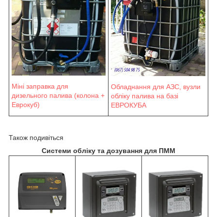
Міні заправка для
Обладнання для АЗС, вузли
дизельного палива (колона +
обліку палива на базі
Еврокуб)
ЕВРОКУБА
Також подивіться
Системи обліку та дозування для ПММ