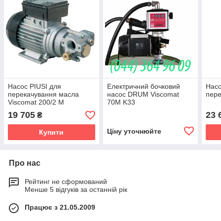
Насос PIUSI для
Електричний бочковий
Насо
перекачування масла
насос DRUM Viscomat
пере
Viscomat 200/2 M
70M K33
art.F0030403D
19 705
23 
₴
Ціну уточнюйте
Купити
Про нас
Рейтинг не сформований
Менше 5 відгуків за останній рік
Працює з 21.05.2009