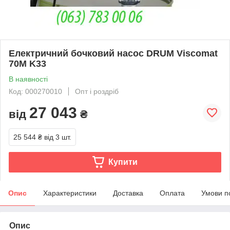
Електричний бочковий насос DRUM Viscomat
70M K33
В наявності
Код: 000270010
Опт і роздріб
27 043
від
₴
25 544 ₴
від 3 шт.
Купити
Опис
Характеристики
Доставка
Оплата
Умови п
Опис