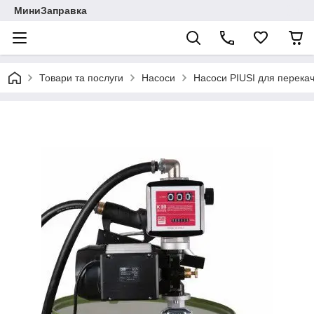
МиниЗаправка
Товари та послуги
Насоси
Насоси PIUSI для перека