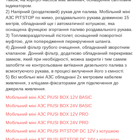
індикатором.
2) Напірний (роздатковий) рукав для палива. Мобільний міні
АЗС PITSTOP по мимо, роздавального рукава довжиною 15
метрів, обладнаний ще і автоматичної котушкою, яка
оснащена функцією згортання паливо роздавального рукава.
3) Топливораздаточный пістолет, оснащений поворотної
муфтою, для попередження перекручення шланга.
4) Донний фільтр грубого очищення, обладнаний зворотним
клапаном. Донний фільтр, додатково обладнаний перекриває
замком, який при необхідності, можна закрити і тим самим
запобігти не контрольоване витікання дизельного палива з
всмоктуючого рукава, в процесі вилучення його з ємності.
5) Всі мобільні міні АЗС обладнані 2х метровим кабелем
живлення, з кліщами-фіксаторами для підключення до
джерела живлення.
Мобільний міні АЗС PIUSI BOX 12V BASIC
Мобільний міні АЗС PIUSI BOX 24V BASIC
Мобільний міні АЗС PIUSI BOX 12V PRO
Мобільний міні АЗС PIUSI BOX 24V PRO
Мобільний міні АЗС PIUSI PITSTOP DC 12V з котушкою
Мобільний міні АЗС PIUSI PITSTOP DC 24V з котушкою