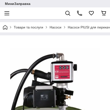
МиниЗаправка
Товари та послуги
Насоси
Насоси PIUSI для перека