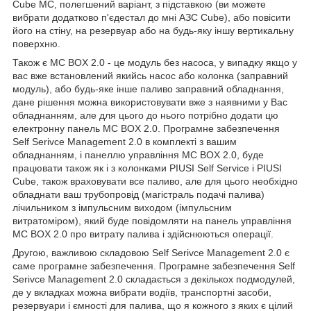
Cube MC, полегшений варіант, з підставкою (ви можете
вибрати додатково п'єдестал до мні АЗС Cube), або повісити
його на стіну, на резервуар або на будь-яку іншу вертикальну
поверхню.
Також є MC BOX 2.0 - це модуль без насоса, у випадку якщо у
вас вже встановлений якийсь насос або колонка (заправний
модуль), або будь-яке інше паливо заправний обладнання,
дане рішення можна використовувати вже з наявними у Вас
обладнанням, але для цього до нього потрібно додати цю
електронну панель MC BOX 2.0. Програмне забезпечення
Self Serivce Management 2.0 в комплекті з вашим
обладнанням, і панеллю управління MC BOX 2.0, буде
працювати також як і з колонками PIUSI Self Service і PIUSI
Cube, також враховувати все паливо, але для цього необхідно
обладнати ваш трубопровід (магістраль подачі палива)
лічильником з імпульсним виходом (імпульсним
витратоміром), який буде повідомляти на панель управління
MC BOX 2.0 про витрату палива і здійснюються операції.
Другою, важливою складовою Self Serivce Management 2.0 є
саме програмне забезпечення. Програмне забезпечення Self
Serivce Management 2.0 складається з декількох подмодулей,
де у вкладках можна вибрати водіїв, транспортні засоби,
резервуари і ємності для палива, що я кожного з яких є цілий