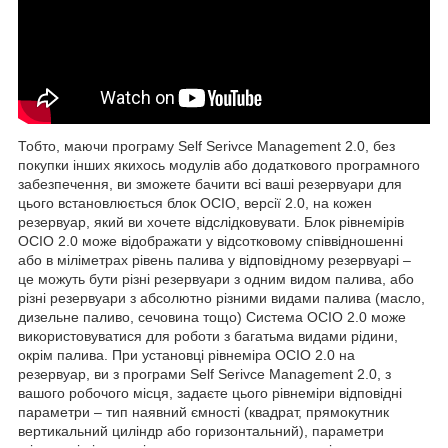
Тобто, маючи програму Self Serivce Management 2.0, без
покупки інших якихось модулів або додаткового програмного
забезпечення, ви зможете бачити всі ваші резервуари для
цього встановлюється блок OCIO, версії 2.0, на кожен
резервуар, який ви хочете відслідковувати. Блок рівнемірів
OCIO 2.0 може відображати у відсотковому співвідношенні
або в міліметрах рівень палива у відповідному резервуарі –
це можуть бути різні резервуари з одним видом палива, або
різні резервуари з абсолютно різними видами палива (масло,
дизельне паливо, сечовина тощо) Система OCIO 2.0 може
використовуватися для роботи з багатьма видами рідини,
окрім палива. При установці рівнеміра OCIO 2.0 на
резервуар, ви з програми Self Serivce Management 2.0, з
вашого робочого місця, задаєте цього рівнеміри відповідні
параметри – тип наявний ємності (квадрат, прямокутник
вертикальний циліндр або горизонтальний), параметри