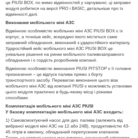
це PIUSI BOX, по мимо відмінностей у харчуванні, ці заправні
модулі робитися на версії PRO і BASIC, детальніше про їх
відмінності далі.
Виконання мобільного міні АЗС
Відмінною особливістю мобільних міні АЗС PIUSI BOX є їх
корпус, а точніше кейс, всередині якого міститься саме
заправний обладнання, виконаний з ударостійкого матеріалу.
Ударостійкий кейс мобільного міні АЗС PIUSI BOX це
унікальне рішення на ринки мобільного паливозаправного
обладнання і є гордість розробників компанії.
Відмінною особливістю виконання PIUSI PITSTOP є її головне
призначення – це відпуск палива прямо з борту
транспортного засобу. Перевагою виконання цього віза
мобільного міні АЗС від компанії PIUSI є можливість установки
цього модуля практично в будь-якому місці і різними
способами.
Комплектація мобільного міні АЗС PIUSI
У базову комплектацію мобільного міні АЗС входить:
1) Самовсмоктуючий насос для диз. палива (залежить від
вибраної моделі міні АЗС на 12 або 24В), продуктивністю 43-
45 літрів в хвилину, обладнаний перепускним клапаном.
Також, на корпусі насоса має вимикач, оснащений світловим