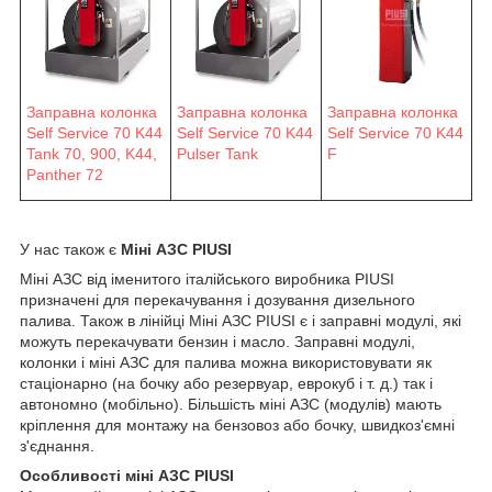
Заправна колонка
Заправна колонка
Заправна колонка
Self Service 70 K44
Self Service 70 K44
Self Service 70 K44
F
Pulser Tank
Tank 70, 900, K44,
Panther 72
У нас також є
Міні АЗС PIUSI
Міні АЗС від іменитого італійського виробника PIUSI
призначені для перекачування і дозування дизельного
палива. Також в лінійці Міні АЗС PIUSI є і заправні модулі, які
можуть перекачувати бензин і масло. Заправні модулі,
колонки і міні АЗС для палива можна використовувати як
стаціонарно (на бочку або резервуар, еврокуб і т. д.) так і
автономно (мобільно). Більшість міні АЗС (модулів) мають
кріплення для монтажу на бензовоз або бочку, швидкоз'ємні
з'єднання.
Особливості міні АЗС PIUSI