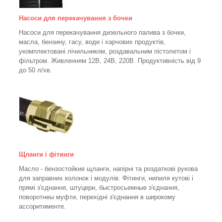
Насоси для перекачування з бочки
Насоси для перекачування дизельного палива з бочки,
масла, бензину, гасу, води і харчових продуктів,
укомплектовані лічильником, роздавальним пістолетом і
фільтром.
Живленням 12В, 24В, 220В. Продуктивність від 9
до 50 л/хв.
Щланги і фітинги
Масло - бензостойкие щланги, напірні та роздаткові рукова
для заправних колонок і модулів. Фітинги, нипиля кутові і
прямі з'єднання, штуцери, быстросьемные з'єднання,
поворотнеы муфти, перехідні з'єднання в широкому
ассоритименте.