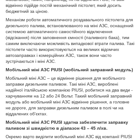
відмінно підійде постій механічний пістолет, який досить
бюджетний за ціною.
Механізм роботи автоматичного роздавального пістолета для
дизельного палива, встановлюваного на міні АЗС, оснащений
системою автоматичного самостійного відключення
(відсікання) після заповнення ємності (паливного бака), тим
самим виключаючи можливість випадкової втрати палива. Такі
пістолети часто використовуються на великих відомчих
автозаправках і комерційних АЗС, також вони часто
зустрічаються і міні АЗС.
Мобільний міні АЗС PIUSI (мобільний заправний модуль)
Мобільний міні АЗС – це відмінне рішення для мобільного
заправки дизельним паливом. Такі міні АЗС, вироблені
надійної італійською компанією PIUSI, робитися на два види -
харчуванням на 12 або 24 Вольт. Такий мобільний заправний
модуль або мобільний міні АЗС відмінне рішення, а головне
не дороге, для заправки дизельним паливом в полі чи на
віддалених об'єктах.
Мобільний міні АЗС PIUSI здатна забезпечити заправку
паливом зі швидкістю в діапазон 43 – 45 л/хв.
Окремо варто виділити мобільний міні АЗС від компанії PIUSI