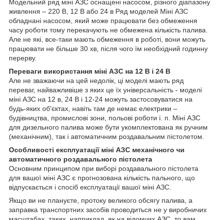
Модельний ряд міні АЗС оснащені насосом, різного діапазону
живлення – 220 В, 12 В або 24 в Ряд моделей Міні АЗС
обладнані насосом, який може працювати без обмеження
часу роботи тому перекачують не обмежена кількість палива.
Але не які, все-таки мають обмеження в роботі, вони можуть
працювати не більше 30 хв, після чого їм необхідний годинну
перерву.
Переваги використання міні АЗС на 12 В і 24 В
Але не зважаючи на цей недолік, ці моделі мають ряд
переваг, найважливіше з яких це їх універсальність - моделі
міні АЗС на 12 в, 24 В і 12-24 можуть застосовуватися на
будь-яких об'єктах, навіть там де немає електрики –
будівництва, промислові зони, польові роботи і. п. Міні АЗС
для дизельного палива може бути укомплектована як ручним
(механічним), так і автоматичним роздавальним пістолетом.
Особливості експлуатації міні АЗС механічного чи
автоматичного роздавального пістолета
Основним принципом при виборі роздавального пістолета
для вашої міні АЗС є прогнозована кількість пального, що
відпускається і спосіб експлуатації вашої міні АЗС.
Якщо ви не плануєте, протоку великого обсягу палива, а
заправка транспортних засобів проводиться не у виробничих
масштабах, таких, наприклад, як на відомчих АЗС, то вам