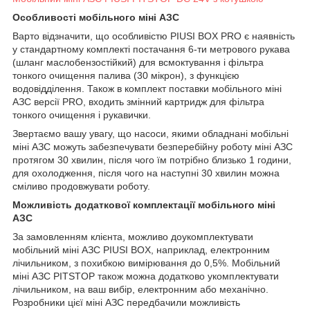
Особливості мобільного міні АЗС
Варто відзначити, що особливістю PIUSI BOX PRO є наявність
у стандартному комплекті постачання 6-ти метрового рукава
(шланг маслобензостійкий) для всмоктування і фільтра
тонкого очищення палива (30 мікрон), з функцією
водовідділення. Також в комплект поставки мобільного міні
АЗС версії PRO, входить змінний картридж для фільтра
тонкого очищення і рукавички.
Звертаємо вашу увагу, що насоси, якими обладнані мобільні
міні АЗС можуть забезпечувати безперебійну роботу міні АЗС
протягом 30 хвилин, після чого їм потрібно близько 1 години,
для охолодження, після чого на наступні 30 хвилин можна
сміливо продовжувати роботу.
Можливість додаткової комплектації мобільного міні
АЗС
За замовленням клієнта, можливо доукомплектувати
мобільний міні АЗС PIUSI BOX, наприклад, електронним
лічильником, з похибкою вимірювання до 0,5%. Мобільний
міні АЗС PITSTOP також можна додатково укомплектувати
лічильником, на ваш вибір, електронним або механічно.
Розробники цієї міні АЗС передбачили можливість