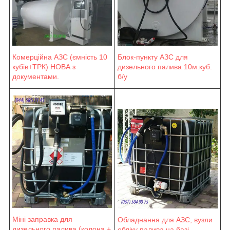
Блок-пункту АЗС для
Комерційна АЗС (ємність 10
дизельного палива 10м.куб.
кубів+ТРК) НОВА з
б/у
документами.
Міні заправка для
Обладнання для АЗС, вузли
дизельного палива (колона +
обліку палива на базі