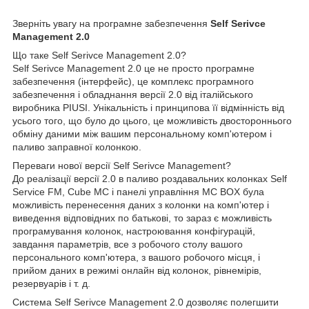
Зверніть увагу на програмне забезпечення
Self Serivce
Management 2.0
Що таке Self Serivce Management 2.0?
Self Serivce Management 2.0 це не просто програмне
забезпечення (інтерфейс), це комплекс програмного
забезпечення і обладнання версії 2.0 від італійського
виробника PIUSI. Унікальність і принципова її відмінність від
усього того, що було до цього, це можливість двостороннього
обміну даними між вашим персональному комп'ютером і
паливо заправної колонкою.
Переваги нової версії Self Serivce Management?
До реалізації версії 2.0 в паливо роздавальних колонках Self
Service FM, Cube MC і панелі управління MC BOX була
можливість перенесення даних з колонки на комп'ютер і
виведення відповідних по батькові, то зараз є можливість
програмування колонок, настроювання конфігурацій,
завдання параметрів, все з робочого столу вашого
персонального комп'ютера, з вашого робочого місця, і
прийом даних в режимі онлайн від колонок, рівнемірів,
резервуарів і т. д.
Система Self Serivce Management 2.0 дозволяє полегшити