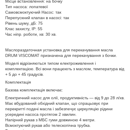
Місце встановлення: на бочку
Тип насоса: лопатевої
Самовсмоктуючий Насос: так
Перепускний клапан в насосі: так
Рівень шуму, дБ: 75
Клас захисту, IP: 55
Час ніпр. роботи, хв: 30 хв.
Маслораздаточная установка для перекачування масла
DRUM VISCOMAT призначена для перекачування з бочки.
Моделі відрізняються типом електроживлення і
комплектацією. Всі вони працюють з маслом, температура від
+ 5 до + 45 градусів.
Комплектація
Базова комплектація включає:
Електричний насос для олії, продуктивність — від 9 до 28 л/хв.
Має вбудований обхідний клапан, що спрацьовує при
перекритті подачі масла і забезпечує циркуляцію рідини
усередині насоса протягом 2 хвилин.
Напірний рукав з МБС гуми довжиною 4 метри.
Всмоктуючий рукав або телескопічна трубка.