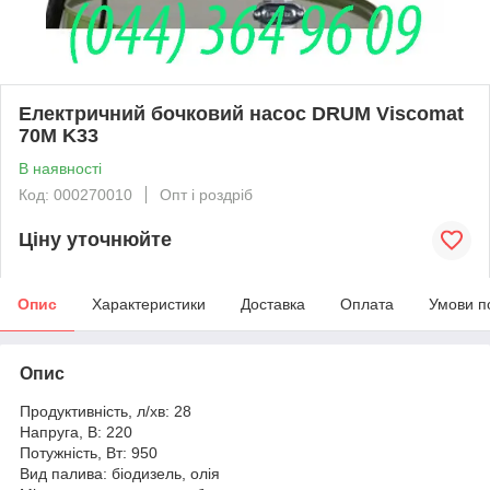
Електричний бочковий насос DRUM Viscomat
70M K33
В наявності
Код: 000270010
Опт і роздріб
Ціну уточнюйте
Опис
Характеристики
Доставка
Оплата
Умови п
Опис
Продуктивність, л/хв: 28
Напруга, В: 220
Потужність, Вт: 950
Вид палива: біодизель, олія