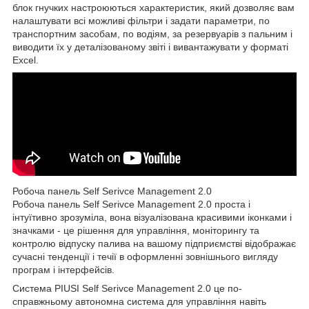
блок гнучких настроюються характеристик, який дозволяє вам
налаштувати всі можливі фільтри і задати параметри, по
транспортним засобам, по водіям, за резервуарів з пальним і
виводити їх у деталізованому звіті і вивантажувати у форматі
Excel.
Робоча панель Self Serivce Management 2.0
Робоча панель Self Serivce Management 2.0 проста і
інтуїтивно зрозуміла, вона візуалізована красивими іконками і
значками - це рішення для управління, моніторингу та
контролю відпуску палива на вашому підприємстві відображає
сучасні тенденції і течії в оформленні зовнішнього вигляду
програм і інтерфейсів.
Система PIUSI Self Serivce Management 2.0 це по-
справжньому автономна система для управління навіть