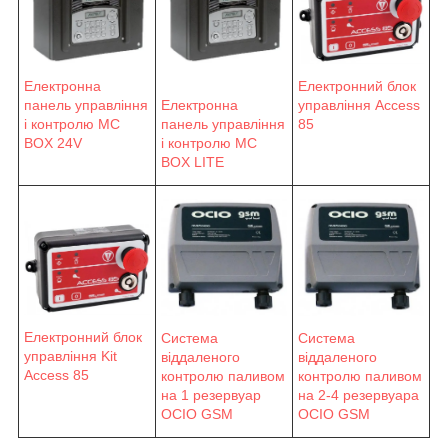
Електронна
Електронний блок
панель управління
Електронна
управління Access
і контролю MC
панель управління
85
BOX 24V
і контролю MC
BOX LITE
Електронний блок
Система
Система
управління Kit
віддаленого
віддаленого
Access 85
контролю паливом
контролю паливом
на 1 резервуар
на 2-4 резервуара
OCIO GSM
OCIO GSM