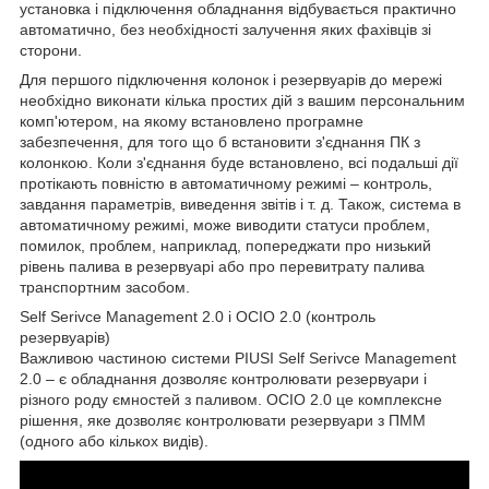
установка і підключення обладнання відбувається практично
автоматично, без необхідності залучення яких фахівців зі
сторони.
Для першого підключення колонок і резервуарів до мережі
необхідно виконати кілька простих дій з вашим персональним
комп'ютером, на якому встановлено програмне
забезпечення, для того що б встановити з'єднання ПК з
колонкою. Коли з'єднання буде встановлено, всі подальші дії
протікають повністю в автоматичному режимі – контроль,
завдання параметрів, виведення звітів і т. д. Також, система в
автоматичному режимі, може виводити статуси проблем,
помилок, проблем, наприклад, попереджати про низький
рівень палива в резервуарі або про перевитрату палива
транспортним засобом.
Self Serivce Management 2.0 і OCIO 2.0 (контроль
резервуарів)
Важливою частиною системи PIUSI Self Serivce Management
2.0 – є обладнання дозволяє контролювати резервуари і
різного роду ємностей з паливом. OCIO 2.0 це комплексне
рішення, яке дозволяє контролювати резервуари з ПММ
(одного або кількох видів).