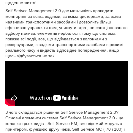
щоденне життя!
Self Serivce Management 2.0 дає можливість проводити
моніторинг за всіма водіями, за всіма цистернами, за всіма
наявними транспортними засобами і дозволить більш
ефективно управляти цим, уникнути втрат, не санкціонованого
відбору палива, елементів недбалості, тому що система
покаже всі події, все, що відбувається з колонками з
резервуарами, з водіями транспортними засобами в режимі
реального часу й видасть відповідне попередження, якщо
щось відбувається не так.
З чого складається рішення Self Serivce Management 2.0?
Основні елементи системи Self Serivce Management 2.0 - це
колонки трьох видів - Self Service FM, вже відомий модуль з
принтером, функцією друку чеків, Self Service MC ( 70 і 100) і