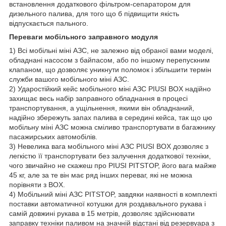
встановлення додаткового фільтром-сепаратором для
дизельного палива, для того що б підвищити якість
відпускається пального.
Переваги мобільного заправного модуля
1) Всі мобільні міні АЗС, не залежно від обраної вами моделі,
обладнані насосом з байпасом, або по іншому перепускним
клапаном, що дозволяє уникнути поломок і збільшити термін
служби вашого мобільного міні АЗС.
2) Ударостійкий кейс мобільного міні АЗС PIUSI BOX надійно
захищає весь набір заправного обладнання в процесі
транспортування, а ущільнення, якими він обладнаний,
надійно збережуть запах палива в середині кейса, так що цю
мобільну міні АЗС можна сміливо транспортувати в багажнику
пасажирських автомобілів.
3) Невелика вага мобільного міні АЗС PIUSI BOX дозволяє з
легкістю її транспортувати без залучення додаткової техніки,
чого звичайно не скажеш про PIUSI PITSTOP, його вага майже
45 кг, але за те він має ряд інших переваг, які не можна
порівняти з BOX.
4) Мобільний міні АЗС PITSTOP, завдяки наявності в комплекті
поставки автоматичної котушки для роздавального рукава і
самій довжині рукава в 15 метрів, дозволяє здійснювати
заправку техніки паливом на значній відстані від резервуара з