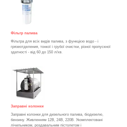
Фільтр палива
Фільтра для всіх видів палива, з функцією водо - і
грязеотделения, тонкої і грубої очистки, різної пропускної
здатності - від 60 до 150
л/хв
.
Заправні колонки
Заправні колонки для дизельного палива, біодизелю,
бензину.
Живленням 12В, 24В, 220В.
Укомплектовані
лічильником, роздавальним пістолетом і