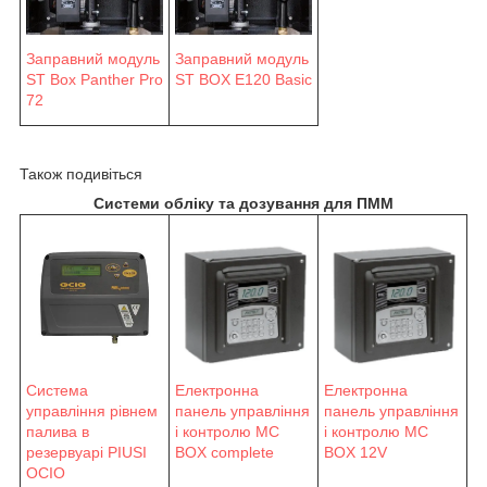
Заправний модуль
Заправний модуль
ST Box Panther Pro
ST BOX E120 Basic
72
Також подивіться
Системи обліку та дозування для ПММ
Система
Електронна
Електронна
управління рівнем
панель управління
панель управління
палива в
і контролю MC
і контролю MC
резервуарі PIUSI
BOX complete
BOX 12V
OCIO