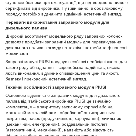
ступенем безпеки при експлуатації, що підтверджено низкою
сертифікатів від виробника. Ну і звичайно, в обов'язковому
порядку потрібно відзначити відмінний естетичний вигляд.
Переваги використання заправного модуля для
дизельного палива
Широкий асортимент модельного ряду заправних колонок
дозволяє придбати заправний модуль для перекачування
дизельного палива з огляду на технічні потреби та фінансові
можливості.
Заправні модулі PIUSI поєднує в собі всі необхідні якості для
такого роду обладнання – європейська надійність, висока
якість виконання, відмінне співвідношення ціни та якості,
безпеку і прекрасний естетичний вигляд.
Технічні особливості заправного модуля PIUSI
Основною відмінністю заправних модулів для дизельного
палива від італійського виробника PIUSI це звичайно
комплектація – в закритому захисному корпусі або на
монтажній металевій рамі, обробленої антикариозным
покриттям, насос (продуктивність, харчування), лічильник
(механічний, електронний), роздавальний пістолет
(автоматичний, механічний), наявність або відсутність
фільтрів грубого очищення, водоотделяющие,