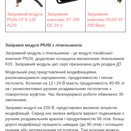
Заправний модуль
Заправний
Заправний
PIUSI ST E 120
комплекс ST 200
комплекс PIUSI ST
A120
DC 24 V
200 Basic
Заправні модулі PIUSI з лічильником
Заправний модуль з лічильником - це модулі італійської
компанії PIUSI, додатково оснащена механічним лічильником
К33. Заправний модуль цієї серії призначена для роздачі ДТ.
Модельний ряд представлений модифікаціями,
различающимися харчуванням, продуктивністю і типом
пістолета. Колонки на 12 і 24 В мають продуктивність 40-85 л/
хв і укомплектовані ручним роздавальним пістолетом з
поворотною муфтою. Час безперервної роботи обмежено 30
хвилинами.
Заправні модулі на 220 В, представлені великою кількістю
модифікацій. Серед них можна вибрати варіант подешевше з
ручним роздавальним краном і продуктивністю 56 л/хв. Більш
дорогі модифікації працюють швидше (до 90 л/хв) і оснащені
ручним або автоматичним пістолетом. Такі колонки можуть