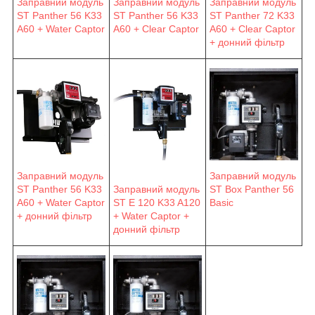
Заправний модуль
Заправний модуль
Заправний модуль
ST Panther 56 K33
ST Panther 56 K33
ST Panther 72 K33
A60 + Water Captor
A60 + Clear Captor
A60 + Clear Captor
+ донний фільтр
Заправний модуль
Заправний модуль
ST Panther 56 K33
Заправний модуль
ST Box Panther 56
A60 + Water Captor
ST E 120 K33 A120
Basic
+ донний фільтр
+ Water Captor +
донний фільтр