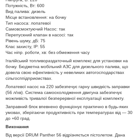
Потужність, Вт: 600
Вид палива: дизель
Місце встановлення: на бочку
Тип насоса: лопатевої
Самовсмоктуючий Насос: так
Перепускний клапан в насосі: так
Рівень шуму, дБ: 75
Клас захисту, IP: 55
Час ніпр. роботи, хв: без обмеження часу
Італійський топливораздаточный комплекс для установки на
бочку. Бюджетна мобільний АЗС для дизельного палива, що
довела свою ефективність у невеликих автогосподарствах
сільгосппідприємствах.
Лопатевої насос на 220 забезпечує гарну швидкість заправки
(56 л/хв). Система самоохолодження двигуна забезпечує
можливість тривалої безперервної експлуатації комплекту.
Заправний блок впевнено функціонує практично в будь-яких
умовах, зберігаючи продуктивність при температурах від — 30
до +60 град.
Виконання
Від версії DRUM Panther 56 відрізняється пістолетом. Дана