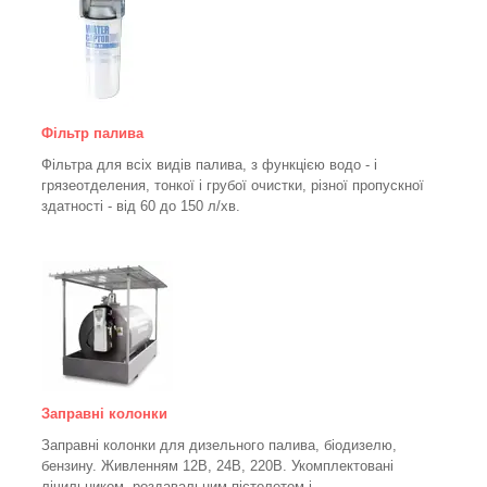
Фільтр палива
Фільтра для всіх видів палива, з функцією водо - і
грязеотделения, тонкої і грубої очистки, різної пропускної
здатності - від 60 до 150
л/хв
.
Заправні колонки
Заправні колонки для дизельного палива, біодизелю,
бензину.
Живленням 12В, 24В, 220В.
Укомплектовані
лічильником, роздавальним пістолетом і