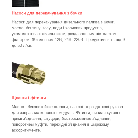
Насоси для перекачування з бочки
Насоси для перекачування дизельного палива з бочки,
масла, бензину, гасу, води і харчових продуктів,
укомплектовані лічильником, роздавальним пістолетом і
фільтром.
Живленням 12В, 24В, 220В. Продуктивність від 9
до 50 л/хв.
Щланги і фітинги
Масло - бензостойкие щланги, напірні та роздаткові рукова
для заправних колонок і модулів. Фітинги, нипиля кутові і
прямі з'єднання, штуцери, быстросьемные з'єднання,
поворотнеы муфти, перехідні з'єднання в широкому
ассоритименте.