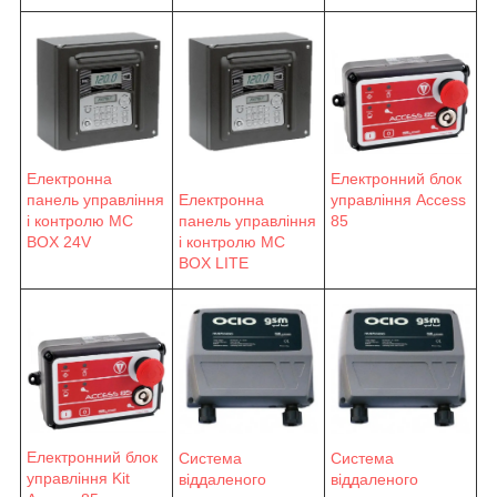
Електронна
Електронний блок
панель управління
Електронна
управління Access
і контролю MC
панель управління
85
BOX 24V
і контролю MC
BOX LITE
Електронний блок
Система
Система
управління Kit
віддаленого
віддаленого