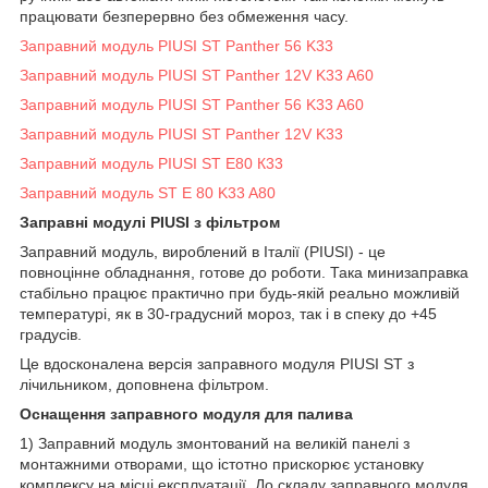
працювати безперервно без обмеження часу.
Заправний модуль PIUSI ST Panther 56 K33
Заправний модуль PIUSI ST Panther 12V K33 A60
Заправний модуль PIUSI ST Panther 56 K33 A60
Заправний модуль PIUSI ST Panther 12V K33
Заправний модуль PIUSI ST E80 К33
Заправний модуль ST E 80 K33 A80
Заправні модулі PIUSI з фільтром
Заправний модуль, вироблений в Італії (PIUSI) - це
повноцінне обладнання, готове до роботи. Така минизаправка
стабільно працює практично при будь-якій реально можливій
температурі, як в 30-градусний мороз, так і в спеку до +45
градусів.
Це вдосконалена версія заправного модуля PIUSI ST з
лічильником, доповнена фільтром.
Оснащення заправного модуля для палива
1) Заправний модуль змонтований на великій панелі з
монтажними отворами, що істотно прискорює установку
комплексу на місці експлуатації. До складу заправного модуля