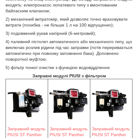
входять: електронасос лопатевого типу з вмонтованим
байпасним клапаном;
2) механічний витратомір, який дозволяє точно враховувати
витрати (похибка - не більше 1 л на 100 відпущених);
3) подовжений рукав напірний (6-метровий);
4) паливний пістолет автоматичного або механічного типу, що
виключає розлив рідини під час заправки (потік переривається
автоматично при повному заповненні бака). Доповнено
поворотної муфтою;
5) фільтр тонкої очистки з функцією водовідділення.
Заправні модулі PIUSI з фільтром
Заправний модуль
Заправний модуль
Заправний модуль
PIUSI ST Panther
PIUSI ST Panther
PIUSI ST Panther