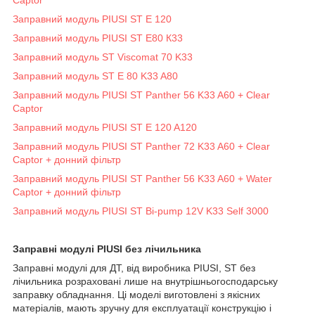
Заправний модуль PIUSI ST E 120
Заправний модуль PIUSI ST E80 К33
Заправний модуль ST Viscomat 70 K33
Заправний модуль ST E 80 K33 A80
Заправний модуль PIUSI ST Panther 56 K33 A60 + Clear
Captor
Заправний модуль PIUSI ST E 120 A120
Заправний модуль PIUSI ST Panther 72 K33 A60 + Clear
Captor + донний фільтр
Заправний модуль PIUSI ST Panther 56 K33 A60 + Water
Captor + донний фільтр
Заправний модуль PIUSI ST Bi-pump 12V K33 Self 3000
Заправні модулі PIUSI без лічильника
Заправні модулі для ДТ, від виробника PIUSI, ST без
лічильника розраховані лише на внутрішньогосподарську
заправку обладнання. Ці моделі виготовлені з якісних
матеріалів, мають зручну для експлуатації конструкцію і