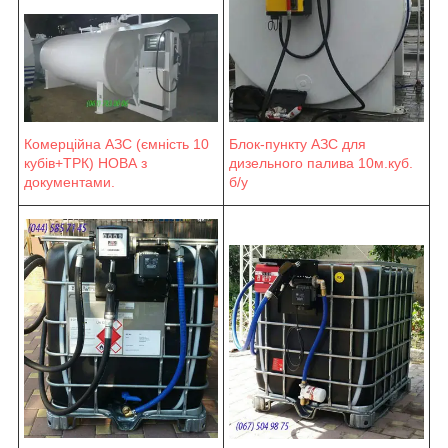
Блок-пункту АЗС для
Комерційна АЗС (ємність 10
дизельного палива 10м.куб.
кубів+ТРК) НОВА з
б/у
документами.