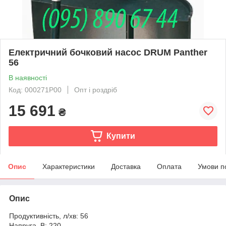
Електричний бочковий насос DRUM Panther
56
В наявності
Код: 000271P00
Опт і роздріб
15 691
₴
Купити
Опис
Характеристики
Доставка
Оплата
Умови п
Опис
Продуктивність, л/хв: 56
Напруга, В: 220