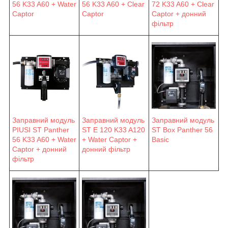
56 K33 A60 + Water
56 K33 A60 + Clear
72 K33 A60 + Clear
Captor
Captor
Captor + донний
фільтр
Заправний модуль
Заправний модуль
Заправний модуль
PIUSI ST Panther
ST E 120 K33 A120
ST Box Panther 56
56 K33 A60 + Water
+ Water Captor +
Basic
Captor + донний
донний фільтр
фільтр