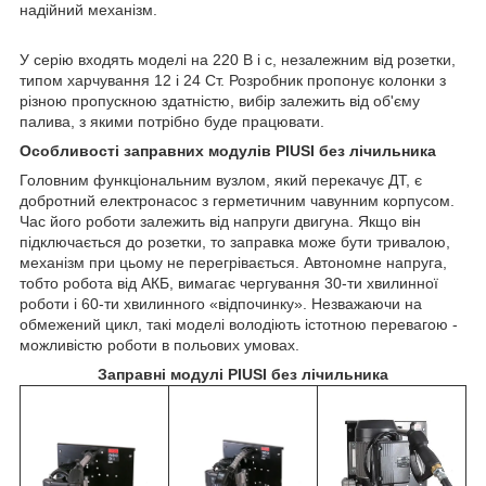
надійний механізм.
У серію входять моделі на 220 В і с, незалежним від розетки,
типом харчування 12 і 24 Ст. Розробник пропонує колонки з
різною пропускною здатністю, вибір залежить від об'єму
палива, з якими потрібно буде працювати.
Особливості заправних модулів PIUSI без лічильника
Головним функціональним вузлом, який перекачує ДТ, є
добротний електронасос з герметичним чавунним корпусом.
Час його роботи залежить від напруги двигуна. Якщо він
підключається до розетки, то заправка може бути тривалою,
механізм при цьому не перегрівається. Автономне напруга,
тобто робота від АКБ, вимагає чергування 30-ти хвилинної
роботи і 60-ти хвилинного «відпочинку». Незважаючи на
обмежений цикл, такі моделі володіють істотною перевагою -
можливістю роботи в польових умовах.
Заправні модулі PIUSI без лічильника