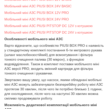
Мобільний міні АЗС PIUSI BOX 24V BASIC
Мобільний міні АЗС PIUSI BOX 12V PRO
Мобільний міні АЗС PIUSI BOX 24V PRO
Мобільний міні АЗС PIUSI PITSTOP DC 12V з котушкою
Мобільний міні АЗС PIUSI PITSTOP DC 24V з котушкою
Особливості мобільного міні АЗС
Варто відзначити, що особливістю PIUSI BOX PRO є наявність
у стандартному комплекті постачання 6-ти метрового рукава
(шланг маслобензостійкий) для всмоктування і фільтра
тонкого очищення палива (30 мікрон), з функцією
водовідділення. Також в комплект поставки мобільного міні
АЗС версії PRO, входить змінний картридж для фільтра
тонкого очищення і рукавички.
Звертаємо вашу увагу, що насоси, якими обладнані мобільні
міні АЗС можуть забезпечувати безперебійну роботу міні АЗС
протягом 30 хвилин, після чого їм потрібно близько 1 години,
для охолодження, після чого на наступні 30 хвилин можна
сміливо продовжувати роботу.
Можливість додаткової комплектації мобільного міні