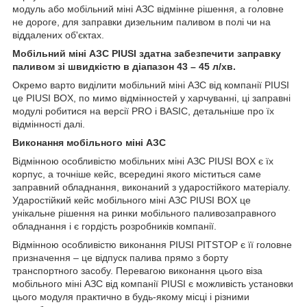
модуль або мобільний міні АЗС відмінне рішення, а головне
не дороге, для заправки дизельним паливом в полі чи на
віддалених об'єктах.
Мобільний міні АЗС PIUSI здатна забезпечити заправку
паливом зі швидкістю в діапазон 43 – 45 л/хв.
Окремо варто виділити мобільний міні АЗС від компанії PIUSI
це PIUSI BOX, по мимо відмінностей у харчуванні, ці заправні
модулі робитися на версії PRO і BASIC, детальніше про їх
відмінності далі.
Виконання мобільного міні АЗС
Відмінною особливістю мобільних міні АЗС PIUSI BOX є їх
корпус, а точніше кейс, всередині якого міститься саме
заправний обладнання, виконаний з ударостійкого матеріалу.
Ударостійкий кейс мобільного міні АЗС PIUSI BOX це
унікальне рішення на ринки мобільного паливозаправного
обладнання і є гордість розробників компанії.
Відмінною особливістю виконання PIUSI PITSTOP є її головне
призначення – це відпуск палива прямо з борту
транспортного засобу. Перевагою виконання цього віза
мобільного міні АЗС від компанії PIUSI є можливість установки
цього модуля практично в будь-якому місці і різними