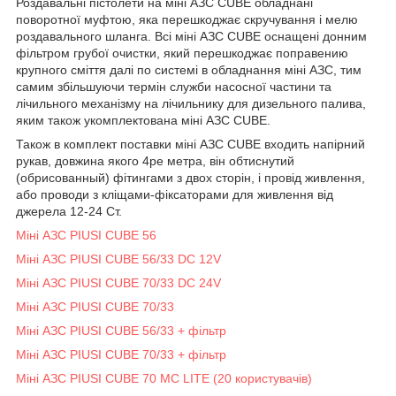
Роздавальні пістолети на міні АЗС CUBE обладнані
поворотної муфтою, яка перешкоджає скручування і мелю
роздавального шланга. Всі міні АЗС CUBE оснащені донним
фільтром грубої очистки, який перешкоджає поправению
крупного сміття далі по системі в обладнання міні АЗС, тим
самим збільшуючи термін служби насосної частини та
лічильного механізму на лічильнику для дизельного палива,
яким також укомплектована міні АЗС CUBE.
Також в комплект поставки міні АЗС CUBE входить напірний
рукав, довжина якого 4ре метра, він обтиснутий
(обрисованный) фітингами з двох сторін, і провід живлення,
або проводи з кліщами-фіксаторами для живлення від
джерела 12-24 Ст.
Міні АЗС PIUSI CUBE 56
Міні АЗС PIUSI CUBE 56/33 DC 12V
Міні АЗС PIUSI CUBE 70/33 DC 24V
Міні АЗС PIUSI CUBE 70/33
Міні АЗС PIUSI CUBE 56/33 + фільтр
Міні АЗС PIUSI CUBE 70/33 + фільтр
Міні АЗС PIUSI CUBE 70 MC LITE (20 користувачів)