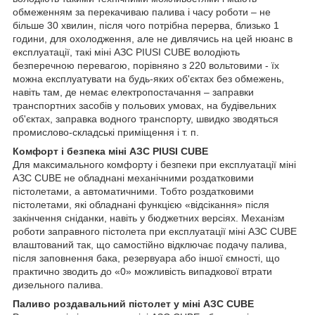
обмеженням за перекачиваю палива і часу роботи – не
більше 30 хвилин, після чого потрібна перерва, близько 1
години, для охолодження, але не дивлячись на цей нюанс в
експлуатації, такі міні АЗС PIUSI CUBE володіють
безперечною перевагою, порівняно з 220 вольтовими - їх
можна експлуатувати на будь-яких об'єктах без обмежень,
навіть там, де немає електропостачання – заправки
транспортних засобів у польових умовах, на будівельних
об'єктах, заправка водного транспорту, швидко зводяться
промислово-складські приміщення і т. п.
Комфорт і безпека міні АЗС PIUSI CUBE
Для максимального комфорту і безпеки при експлуатації міні
АЗС CUBE не обладнані механічними роздатковими
пістолетами, а автоматичними. Тобто роздатковими
пістолетами, які обладнані функцією «відсікання» після
закінчення сніданки, навіть у бюджетних версіях. Механізм
роботи заправного пістолета при експлуатації міні АЗС CUBE
влаштований так, що самостійно відключає подачу палива,
після заповнення бака, резервуара або іншої ємності, що
практично зводить до «0» можливість випадкової втрати
дизельного палива.
Паливо роздавальний пістолет у міні АЗС CUBE