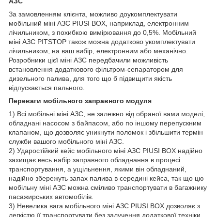
АЗС
За замовленням клієнта, можливо доукомплектувати
мобільний міні АЗС PIUSI BOX, наприклад, електронним
лічильником, з похибкою вимірювання до 0,5%. Мобільний
міні АЗС PITSTOP також можна додатково укомплектувати
лічильником, на ваш вибір, електронним або механічно.
Розробники цієї міні АЗС передбачили можливість
встановлення додаткового фільтром-сепаратором для
дизельного палива, для того що б підвищити якість
відпускається пального.
Переваги мобільного заправного модуля
1) Всі мобільні міні АЗС, не залежно від обраної вами моделі,
обладнані насосом з байпасом, або по іншому перепускним
клапаном, що дозволяє уникнути поломок і збільшити термін
служби вашого мобільного міні АЗС.
2) Ударостійкий кейс мобільного міні АЗС PIUSI BOX надійно
захищає весь набір заправного обладнання в процесі
транспортування, а ущільнення, якими він обладнаний,
надійно збережуть запах палива в середині кейса, так що цю
мобільну міні АЗС можна сміливо транспортувати в багажнику
пасажирських автомобілів.
3) Невелика вага мобільного міні АЗС PIUSI BOX дозволяє з
легкістю її транспортувати без залучення додаткової техніки,