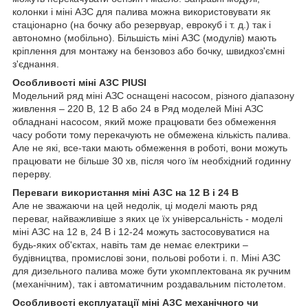
колонки і міні АЗС для палива можна використовувати як
стаціонарно (на бочку або резервуар, еврокуб і т. д.) так і
автономно (мобільно). Більшість міні АЗС (модулів) мають
кріплення для монтажу на бензовоз або бочку, швидкоз'ємні
з'єднання.
Особливості міні АЗС PIUSI
Модельний ряд міні АЗС оснащені насосом, різного діапазону
живлення – 220 В, 12 В або 24 в Ряд моделей Міні АЗС
обладнані насосом, який може працювати без обмеження
часу роботи тому перекачують не обмежена кількість палива.
Але не які, все-таки мають обмеження в роботі, вони можуть
працювати не більше 30 хв, після чого їм необхідний годинну
перерву.
Переваги використання міні АЗС на 12 В і 24 В
Але не зважаючи на цей недолік, ці моделі мають ряд
переваг, найважливіше з яких це їх універсальність - моделі
міні АЗС на 12 в, 24 В і 12-24 можуть застосовуватися на
будь-яких об'єктах, навіть там де немає електрики –
будівництва, промислові зони, польові роботи і. п. Міні АЗС
для дизельного палива може бути укомплектована як ручним
(механічним), так і автоматичним роздавальним пістолетом.
Особливості експлуатації міні АЗС механічного чи