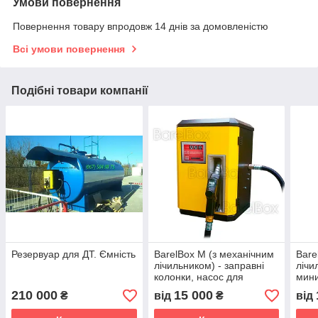
Умови повернення
Повернення товару впродовж 14 днів за домовленістю
Всі умови повернення
Подібні товари компанії
Резервуар для ДТ. Ємність
BarelВox M (з механічним
Bare
лічильником) - заправні
лічи
колонки, насос для
мини
дизпалива, резервуари
пали
210 000
15 000
₴
від
₴
від
для ГСМ
коло