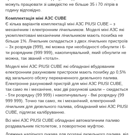
можуть працювати зі швидкістю не більше 35 і 70 літрів в
годину відповідно.
Комплектація міні АЗС CUBE
Є кілька варіантів комплектації міні АЗС PIUSI CUBE – з
механічним і електронним лічильником. Моделі міні АЗС які
укомплектовані механічним лічильником мають похибка не
більше 1%. Лічильник складається з двох лічильних пристроїв
– 3х розрядів (999), які можна при необхідності обнулити і 6-
ти розрядним (999 999), накопичувальний, який обнулити не
можна, так званий «тотал».
Моделі міні АЗС PIUSI CUBE які обладнані вбудованим
електронним рахунковим пристроєм мають похибку до 0,5%
від загального обсягу перекаченного дизельного палива.
Електронне рахунковий пристрій для міні АЗС PIUSI CUBE,
так само як і механічне, має дві рахункові шкали – скидається
- 5ти розрядну (99 999) і накопичувальну - 8мі розрядну (99
999 999). Точно так само, як і механічний, електронний
лічильник для дизельного палива, обладнаний міні АЗС PIUSI
CUBE, підлягає калібруванню.
Всі міні АЗС PIUSI CUBE обладнані автоматичним паливо
роздавальним пістолетом, з поворотною муфтою.
Довжина напірного рукава для роздачі дизельного палива, від