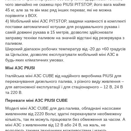
чого звичайно не скажеш про PIUSI PITSTOP, його вага майже
45 кг, але за те він має ряд інших переваг, які не можна
порівняти з BOX.
4) Мобільний міні АЗС PITSTOP, завдяки наявності в комплекті
поставки автоматичної котушки для роздавального рукава і
самій довжині рукава в 15 метрів, дозволяє здійснювати
заправку техніки паливом на значній відстані від резервуара з
паливом.
Широкий діапазон робочих температур від -20 до +60 градусів
за Цельсієм, дозволяє експлуатувати мобільний міні АЗС в
будь-яких кліматичних умовах.
Міні АЗС PIUSI
Італійська міні АЗС CUBE від надійного виробника PIUSI для
перекачування дизельного палива, з різного виду живлення –
для автономної експлуатації і для стаціонарного – 12 В, 24 В
та 220 В.
Переваги міні АЗС PIUSI CUBE
Моделі міні АЗС CUBE для диз.палива, обладнані насосами
живленням від 2220 Вольт, здатні перекачувати необмежену
кількість, так як можуть працювати без обмеження за часом. А
міні АЗС з живленням від 12 В або 24 В, на жаль, не
володіють такими технічними можливостями і мають