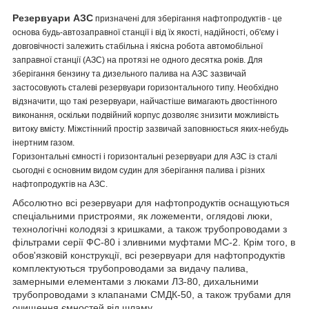
Резервуари АЗС
призначені для зберігання нафтопродуктів - це
основа будь-автозаправної станції і від їх якості, надійності, об'єму і
довговічності залежить стабільна і якісна робота автомобільної
заправної станції (АЗС) на протязі не одного десятка років. Для
зберігання бензину та дизельного палива на АЗС зазвичай
застосовують сталеві резервуари горизонтального типу. Необхідно
відзначити, що такі резервуари, найчастіше вимагають двостінного
виконання, оскільки подвійний корпус дозволяє знизити можливість
витоку вмісту. Міжстінний простір зазвичай заповнюється яких-небудь
інертним газом.
Горизонтальні ємності і горизонтальні резервуари для АЗС із сталі
сьогодні є основним видом судин для зберігання палива і різних
нафтопродуктів на АЗС.
Абсолютно всі резервуари для нафтопродуктів оснащуються
спеціальними пристроями, як ложементи, оглядові люки,
технологічні колодязі з кришками, а також трубопроводами з
фільтрами серії ФС-80 і зливними муфтами МС-2. Крім того, в
обов'язковій конструкції, всі резервуари для нафтопродуктів
комплектуються трубопроводами за видачу палива,
замерными елементами з люками ЛЗ-80, дихальними
трубопроводами з клапанами СМДК-50, а також трубами для
очищення ємностей від шламу.