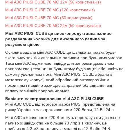
Міні АЗС PIUSI CUBE 70 MC 12V (50 користувачів)
Міні АЗС PIUSI CUBE 70 MC (120 користувачів)
Міні АЗС PIUSI CUBE 70 MC (50 користувачів)
Міні АЗС PIUSI CUBE 70 MC 24V (50 користувачів)
Міні АЗС PIUSI CUBE це високопродуктивна паливо-
роздавальна колонка для дизельного палива за
розумною ціною.
Основна задача міні АЗС CUBE це швидка заправка будь-
якого виду техніки дизельним паливом при будь-яких умовах.
Така міні АЗС відмінною підійде для заправки дизельним
паливом спец техніки на будь-якому будівництві або навіть на
самому уделанном полі. Міні АЗС PIUSI CUBE зібрана в
металевому корпусі, який оброблений антикорозійним
покриттям і надійно захищає заправний обладнання від
впливу зовнішніх природних умов.
Варіанти електроживлення міні АЗС PIUSI CUBE
Міні АЗС CUBE від торгової марки PIUSI представлена на
ринку України з електроживленням 220 Вольт, 12 В і 24 в
Міні АЗС з живленням 220 В можуть перекачувати дизельне
паливо зі швидкістю не більше 70 літрів в хвилину, це
приблизно 4,2 м3 на годину, а моделі на 12 В або 24 В,