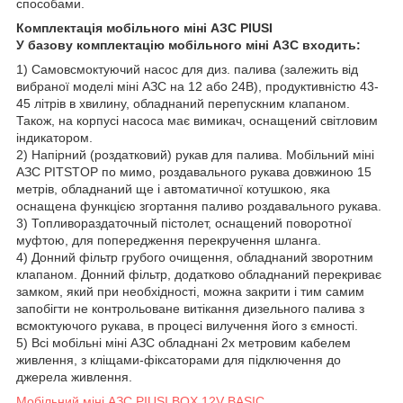
способами.
Комплектація мобільного міні АЗС PIUSI
У базову комплектацію мобільного міні АЗС входить:
1) Самовсмоктуючий насос для диз. палива (залежить від
вибраної моделі міні АЗС на 12 або 24В), продуктивністю 43-
45 літрів в хвилину, обладнаний перепускним клапаном.
Також, на корпусі насоса має вимикач, оснащений світловим
індикатором.
2) Напірний (роздатковий) рукав для палива. Мобільний міні
АЗС PITSTOP по мимо, роздавального рукава довжиною 15
метрів, обладнаний ще і автоматичної котушкою, яка
оснащена функцією згортання паливо роздавального рукава.
3) Топливораздаточный пістолет, оснащений поворотної
муфтою, для попередження перекручення шланга.
4) Донний фільтр грубого очищення, обладнаний зворотним
клапаном. Донний фільтр, додатково обладнаний перекриває
замком, який при необхідності, можна закрити і тим самим
запобігти не контрольоване витікання дизельного палива з
всмоктуючого рукава, в процесі вилучення його з ємності.
5) Всі мобільні міні АЗС обладнані 2х метровим кабелем
живлення, з кліщами-фіксаторами для підключення до
джерела живлення.
Мобільний міні АЗС PIUSI BOX 12V BASIC