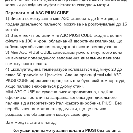
колонки до вхідних муфти пістолета складає 4 метри.
Переваги міні АЗС PIUSI CUBE
1) Висота всмоктування міні АЗС становить до 5 метрів, а
подача дизельного пального, можлива на розточувальні до 15
метрів.
2) В комплект поставки міні АЗС PIUSI CUBE входить донни
фільтр на 100 мікрон, обладнаний зворотним клапаном, що
забезпечує збільшення стандартної висоти всмоктування.
3) Міні АЗС PIUSI CUBE самовсмоктуючого типу, тобто вона
не вимагає попереднього заповнення дизельним паливом
всмоктуючого шланга.
4) Експлуатаційна температура коливається від мінус 20 до
плюс 60 градусів за Цельсієм. Але на практиці такі міні АЗС
PIUSI CUBE ефективно працюють при будь-якій температурі,
якщо паливо знаходиться рідкому стані.
Міні АЗС CUBE це сучасна високопродуктивна, надійна,
ефективна і естетична заправна колонка для дизельного
палива від авторитетного італійського виробника PIUSI. Без
перебільшення можна стверджувати, що це паливо
роздавальне обладнання коштує свою ціну.
Вам можуть стати в нагоді
Котушки для намотування шланга PIUSI без шланга