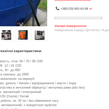
+380 (50) 965-63-98
повернення товару протягом 14 дн
ехнічні характеристики:
ність, л/хв: 60 / 70 / 90 /100
В: 12 / 24 /220
ть, Вт: до 850
 в хвилину: до 2900
тановлення: на еврокуб
ва: дизель / бензин / відпрацювання / масло / вода
пластика в металевій обрешітці / металева рама (або без)
к: механічний / електронний
USI (Італія) / Китай
 роботи, хв: 30 хв / без обмеження часу
: автоматичний, з поворотною муфтою