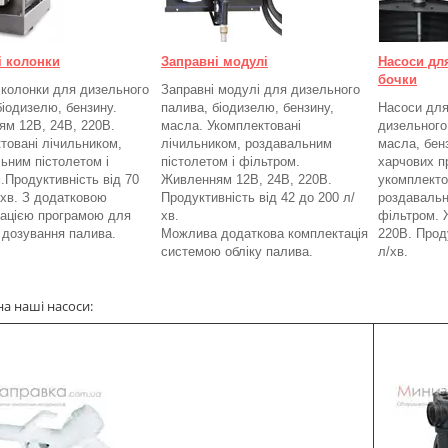
і колонки
Заправні модулі
Насоси дл
бочки
 колонки для дизельного
Заправні модулі для дизельного
біодизелю, бензину.
палива, біодизелю, бензину,
Насоси для
м 12В, 24В, 220В.
масла. Укомплектовані
дизельного
товані лічильником,
лічильником, роздавальним
масла, бенз
ьним пістолетом і
пістолетом і фільтром.
харчових п
.
Продуктивність від 70
Живленням 12В, 24В, 220В.
укомплекто
/хв. З додатковою
Продуктивність від 42 до 200 л/
роздавальн
ацією програмою для
хв.
фільтром.
а дозування палива.
Можлива додаткова комплектація
220В. Проду
системою обліку палива.
л/хв.
на наші насоси: