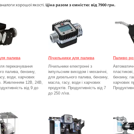
 аналоги хорошої якості.
Ціна разом з ємністю: від 7900 грн.
для палива
Лічильники для палива
Паливо ро
ля перекачування
Лічильники електронні з
Автоматичні
го палива, бензину,
імпульсним виходом і механічні,
пластикові
асу, води, харчових
для дизельного палива, бензину,
бензину, га
в. Живленням 12В, 24В,
масла, гасу, води і харчових
харчових п
одуктивність від 9 до
продуктів. Продуктивність від 7
Продуктивн
до 250
л/хв.