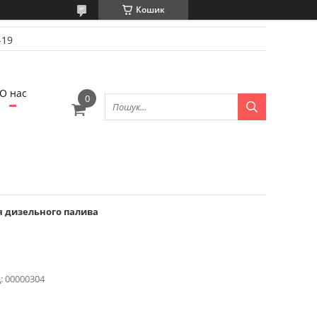
Кошик
-19
О нас
 дизельного палива
:
00000304