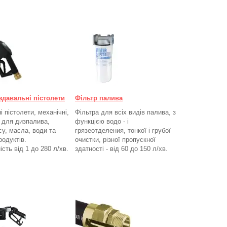
здавальні пістолети
Фільтр палива
 пістолети, механічні,
Фільтра для всіх видів палива, з
, для дизпалива,
функцією водо - і
су, масла, води та
грязеотделения, тонкої і грубої
родуктів.
очистки, різної пропускної
ість від 1 до 280
л/хв.
здатності - від 60 до 150
л/хв
.