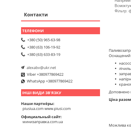
Напірний 
Всмоктую
Фільтр: 
Контакти
+380 (50) 965-63-98
+380 (63) 106-19-92
Паливозапра
+380 (63) 633-83-19
Оснащений 
насосо
alexabv@ukr.net
лічил
заправ
Viber +380977869422
напір
WhatsApp +380977869422
краном
Доповнено в
ІНШІ ВИДИ ЗВ'ЯЗКУ
Ціна разом
Наши партнёры
piusiua.com www.piusi.com
Официальный сайт
минизаправка.com.ua
Можлива ко