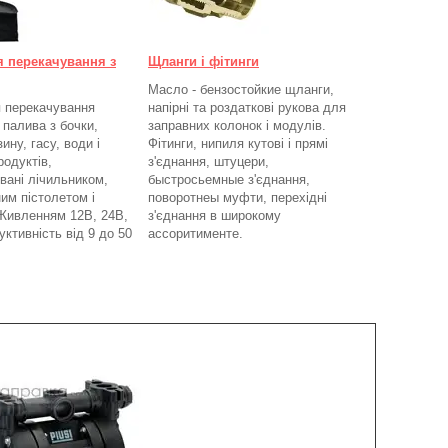
я перекачування з
Щланги і фітинги
Масло - бензостойкие щланги,
 перекачування
напірні та роздаткові рукова для
 палива з бочки,
заправних колонок і модулів.
ину, гасу, води і
Фітинги, нипиля кутові і прямі
родуктів,
з'єднання, штуцери,
вані лічильником,
быстросьемные з'єднання,
им пістолетом і
поворотнеы муфти, перехідні
Живленням 12В, 24В,
з'єднання в широкому
ктивність від 9 до 50
ассоритименте.