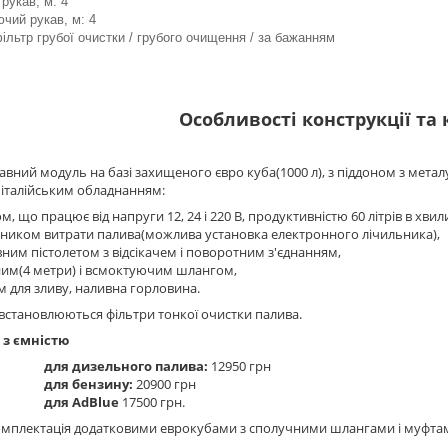
рукав, м: 4
чий рукав, м: 4
фільтр грубої очистки / грубого очищення / за бажанням
Особливості конструкції та
вний модуль на базі захищеного євро куба(1000 л), з піддоном з метал
італійським обладнанням:
м, що працює від напруги 12, 24 і 220 В, продуктивністю 60 літрів в хвилин
ьником витрати палива(можлива установка електронного лічильника),
ним пістолетом з відсікачем і поворотним з'єднанням,
ним(4 метри) і всмоктуючим шлангом,
 для зливу, наливна горловина.
становлюються фільтри тонкої очистки палива.
 з ємністю
для дизельного палива:
12950 грн
для бензину:
20900 грн
для AdBlue
17500 грн.
мплектація додатковими еврокубами з сполучними шлангами і муфта