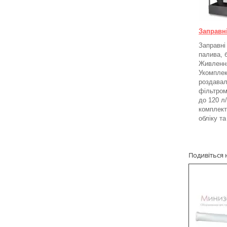
Заправн
Заправні
палива, 
Живлення
Укомплек
роздавал
фільтром
до 120 л
комплект
обліку т
Подивіться 