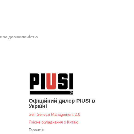
ів
за домовленістю
Офіційний дилер PIUSI в
Україні
Self Serivce Management 2.0
Якісне обладнання з Китаю
Гарантія