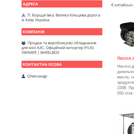
Є китайські
П. Борщагівка, Велика Кільцева дорога
4, Київ, Україна
Продаж та виробництво обладнання
для міні АЗС. Офіційний імпортер PIUSI
SWIMER | BARELBOX
Насоси 
Насоси д
дизельно
Олександр
масла, г
продукті
220В. Пр
550 л/хв.