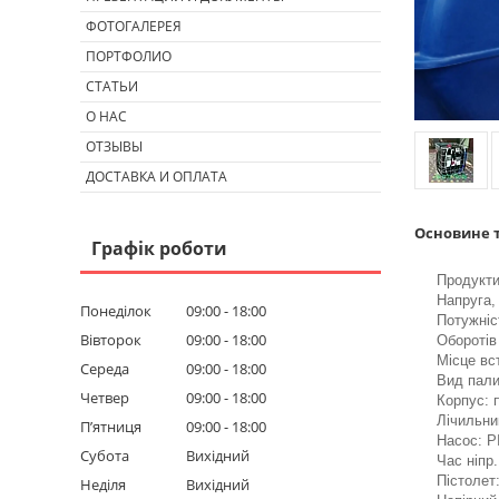
ФОТОГАЛЕРЕЯ
ПОРТФОЛИО
СТАТЬИ
О НАС
ОТЗЫВЫ
ДОСТАВКА И ОПЛАТА
Основине т
Графік роботи
Продуктив
Напруга, 
Понеділок
09:00
18:00
Потужніс
Вівторок
09:00
18:00
Оборотів
Місце вс
Середа
09:00
18:00
Вид пали
Четвер
09:00
18:00
Корпус: 
Лічильни
Пʼятниця
09:00
18:00
Насос: PI
Субота
Вихідний
Час ніпр.
Пістолет
Неділя
Вихідний