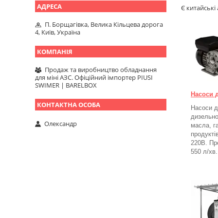
Є китайські
П. Борщагівка, Велика Кільцева дорога
4, Київ, Україна
Продаж та виробництво обладнання
для міні АЗС. Офіційний імпортер PIUSI
SWIMER | BARELBOX
Насоси 
Насоси д
дизельно
Олександр
масла, г
продукті
220В. Пр
550 л/хв.