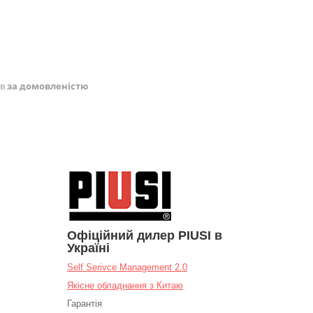
ів
за домовленістю
Офіційний дилер PIUSI в
Україні
Self Serivce Management 2.0
Якісне обладнання з Китаю
Гарантія