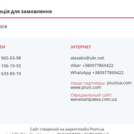
ація для замовлення
00 ₴
) 965-63-98
alexabv@ukr.net
Viber +380977869422
) 106-19-92
WhatsApp +380977869422
) 633-83-19
piusiua.com
Наши партнёры
www.piusi.com
Официальный сайт
минизаправка.com.ua
Сайт створений на маркетплейсі
Prom.ua