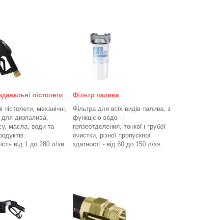
здавальні пістолети
Фільтр палива
 пістолети, механічні,
Фільтра для всіх видів палива, з
, для дизпалива,
функцією водо - і
су, масла, води та
грязеотделения, тонкої і грубої
родуктів.
очистки, різної пропускної
ість від 1 до 280
л/хв.
здатності - від 60 до 150
л/хв
.