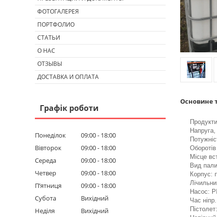
ФОТОГАЛЕРЕЯ
ПОРТФОЛИО
СТАТЬИ
О НАС
ОТЗЫВЫ
ДОСТАВКА И ОПЛАТА
Основине т
Графік роботи
Продуктив
Напруга, 
Понеділок
09:00
18:00
Потужніс
Вівторок
09:00
18:00
Оборотів
Місце вс
Середа
09:00
18:00
Вид пали
Четвер
09:00
18:00
Корпус: 
Лічильни
Пʼятниця
09:00
18:00
Насос: PI
Субота
Вихідний
Час ніпр.
Пістолет
Неділя
Вихідний