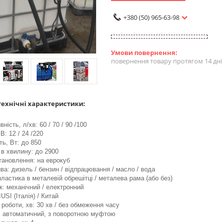
+380 (50) 965-63-98
повернення товару протягом 14 дн
ехнічні характеристики:
ність, л/хв: 60 / 70 / 90 /100
В: 12 / 24 /220
ть, Вт: до 850
 в хвилину: до 2900
тановлення: на еврокуб
ва: дизель / бензин / відпрацювання / масло / вода
пластика в металевій обрешітці / металева рама (або без)
к: механічний / електронний
USI (Італія) / Китай
 роботи, хв: 30 хв / без обмеження часу
: автоматичний, з поворотною муфтою