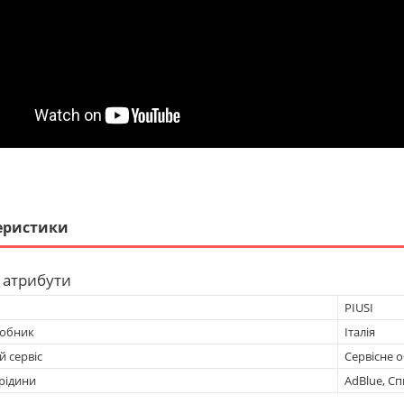
еристики
 атрибути
PIUSI
робник
Італія
 сервіс
Сервісне 
рідини
AdBlue, Сп