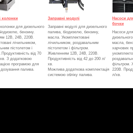
і колонки
Заправні модулі
Насоси дл
бочки
 колонки для дизельного
Заправні модулі для дизельного
біодизелю, бензину.
палива, біодизелю, бензину,
Насоси для
м 12В, 24В, 220В.
масла. Укомплектовані
дизельного
товані лічильником,
лічильником, роздавальним
масла, бенз
ьним пістолетом і
пістолетом і фільтром.
харчових п
.
Продуктивність від 70
Живленням 12В, 24В, 220В.
укомплекто
/хв. З додатковою
Продуктивність від 42 до 200 л/
роздавальн
ацією програмою для
хв.
фільтром.
а дозування палива.
Можлива додаткова комплектація
220В. Проду
системою обліку палива.
л/хв.