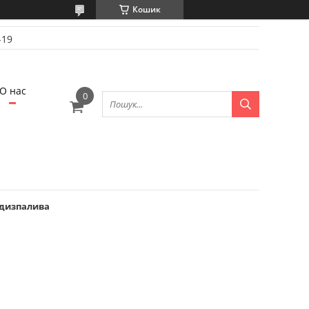
Кошик
-19
О нас
 дизпалива