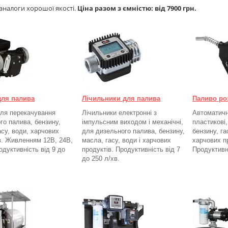
 аналоги хорошої якості.
Ціна разом з ємністю: від 7900 грн.
для палива
Лічильники для палива
Паливо ро
ля перекачування
Лічильники електронні з
Автоматичні
го палива, бензину,
імпульсним виходом і механічні,
пластикові
асу, води, харчових
для дизельного палива, бензину,
бензину, га
в. Живленням 12В, 24В,
масла, гасу, води і харчових
харчових п
одуктивність від 9 до
продуктів. Продуктивність від 7
Продуктивн
до 250
л/хв.