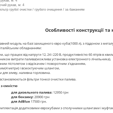
рукав, м: 4
чий рукав, м: 4
фільтр грубої очистки / грубого очищення / за бажанням
Особливості конструкції та
вний модуль на базі захищеного євро куба(1000 л), з піддоном з метал
італійським обладнанням:
м, що працює від напруги 12, 24 і 220 В, продуктивністю 60 літрів в хвилин
ьником витрати палива(можлива установка електронного лічильника),
ним пістолетом з відсікачем і поворотним з'єднанням,
ним(4 метри) і всмоктуючим шлангом,
 для зливу, наливна горловина.
становлюються фільтри тонкої очистки палива.
 з ємністю
для дизельного палива:
12950 грн
для бензину:
20900 грн
для AdBlue
17500 грн.
мплектація додатковими еврокубами з сполучними шлангами і муфта