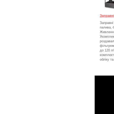
Заправн
Заправні
палива, 
Живлення
Укомплек
роздавал
фільтром
до 120 л
комплект
обліку т