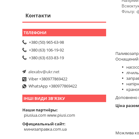
Напірний 
Всмоктую
Фільтр: 
Контакти
+380 (50) 965-63-98
+380 (63) 106-19-92
Паливозапра
+380 (63) 633-83-19
Оснащений 
насосо
alexabv@ukr.net
лічил
заправ
Viber +380977869422
напір
WhatsApp +380977869422
краном
Доповнено в
ІНШІ ВИДИ ЗВ'ЯЗКУ
Ціна разом
Наши партнёры
piusiua.com www.piusi.com
Официальный сайт
минизаправка.com.ua
Можлива ко