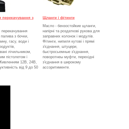
я перекачування з
Щланги і фітинги
Масло - бензостойкие щланги,
 перекачування
напірні та роздаткові рукова для
 палива з бочки,
заправних колонок і модулів.
ину, гасу, води і
Фітинги, нипиля кутові і прямі
родуктів,
з'єднання, штуцери,
вані лічильником,
быстросьемные з'єднання,
им пістолетом і
поворотнеы муфти, перехідні
Живленням 12В, 24В,
з'єднання в широкому
ктивність від 9 до 50
ассоритименте.