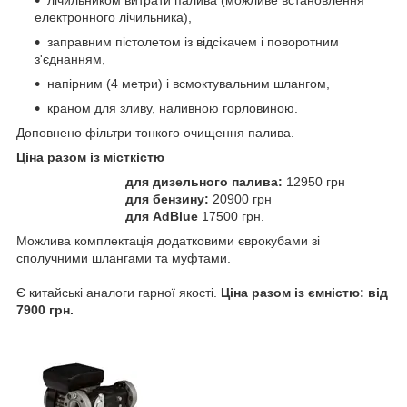
лічильником витрати палива (можливе встановлення
електронного лічильника),
заправним пістолетом із відсікачем і поворотним
з'єднанням,
напірним (4 метри) і всмоктувальним шлангом,
краном для зливу, наливною горловиною.
Доповнено фільтри тонкого очищення палива.
Ціна разом із місткістю
для дизельного палива:
12950 грн
для бензину:
20900 грн
для AdBlue
17500 грн.
Можлива комплектація додатковими єврокубами зі
сполучними шлангами та муфтами.
Є китайські аналоги гарної якості.
Ціна разом із ємністю: від
7900 грн.