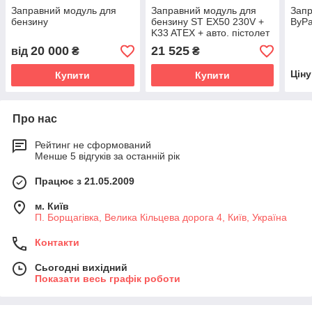
Заправний модуль для
Заправний модуль для
Запр
бензину
бензину ST EX50 230V +
ByPa
K33 ATEX + авто. пістолет
20 000
21 525
від
₴
₴
Цін
Купити
Купити
Про нас
Рейтинг не сформований
Менше 5 відгуків за останній рік
Працює з 21.05.2009
м. Київ
П. Борщагівка, Велика Кільцева дорога 4, Київ, Україна
Контакти
Сьогодні вихідний
Показати весь графік роботи