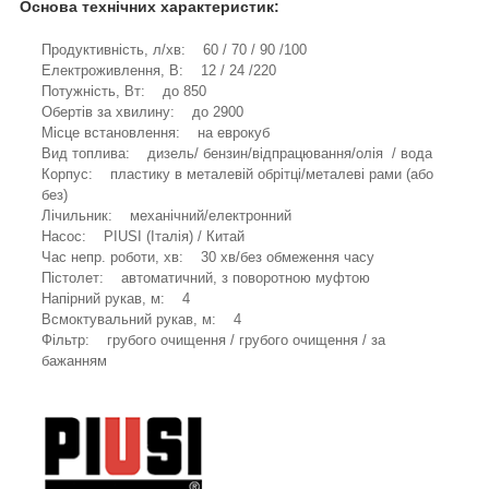
Основа технічних характеристик:
Продуктивність, л/хв: 60 / 70 / 90 /100
Електроживлення, В: 12 / 24 /220
Потужність, Вт: до 850
Обертів за хвилину: до 2900
Місце встановлення: на еврокуб
Вид топлива: дизель/ бензин/відпрацювання/олія / вода
Корпус: пластику в металевій обрітці/металеві рами (або
без)
Лічильник: механічний/електронний
Насос: PIUSI (Італія) / Китай
Час непр. роботи, хв: 30 хв/без обмеження часу
Пістолет: автоматичний, з поворотною муфтою
Напірний рукав, м: 4
Всмоктувальний рукав, м: 4
Фільтр: грубого очищення / грубого очищення / за
бажанням