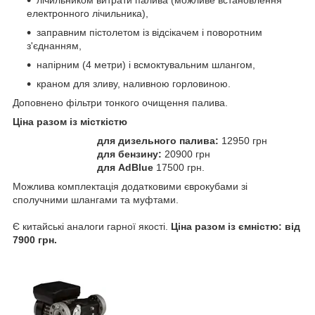
лічильником витрати палива (можливе встановлення
електронного лічильника),
заправним пістолетом із відсікачем і поворотним
з'єднанням,
напірним (4 метри) і всмоктувальним шлангом,
краном для зливу, наливною горловиною.
Доповнено фільтри тонкого очищення палива.
Ціна разом із місткістю
для дизельного палива:
12950 грн
для бензину:
20900 грн
для AdBlue
17500 грн.
Можлива комплектація додатковими єврокубами зі
сполучними шлангами та муфтами.
Є китайські аналоги гарної якості.
Ціна разом із ємністю: від
7900 грн.