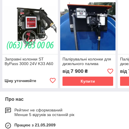
Заправні колонки ST
Палірувальні колонки для
Палі
ByPass 3000 24V K33 A60
дизельного палива
дизе
7 900
від
₴
від
Ціну уточнюйте
Купити
Про нас
Рейтинг не сформований
Менше 5 відгуків за останній рік
Працює з 21.05.2009