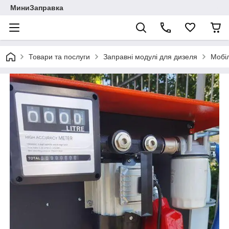
МиниЗаправка
Товари та послуги
Заправні модулі для дизеля
Мобіл