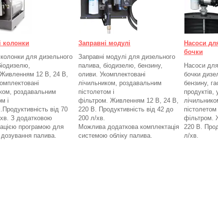
і колонки
Заправні модулі
Насоси дл
бочки
 колонки для дизельного
Заправні модулі для дизельного
біодизелю,
палива, біодизелю, бензину,
Насоси для
Живленням 12 В, 24 В,
оливи. Укомплектовані
бочки дизе
омплектовані
лічильником, роздавальним
бензину, га
ком, роздавальним
пістолетом і
продуктів,
м і
фільтром.
Живленням 12 В, 24 В,
лічильнико
.
Продуктивність від 70
220 В. Продуктивність від 42 до
пістолетом 
/хв. З додатковою
200 л/хв.
фільтром.
ацією програмою для
Можлива додаткова комплектація
220 В. Прод
а дозування палива.
системою обліку палива.
л/хв.