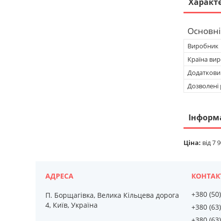
Характ
Основні
Виробник
Країна ви
Додатковий
Дозволені 
Інформ
Ціна:
від 7 9
+380 (50
П. Борщагівка, Велика Кільцева дорога
4, Київ, Україна
+380 (63
+380 (63