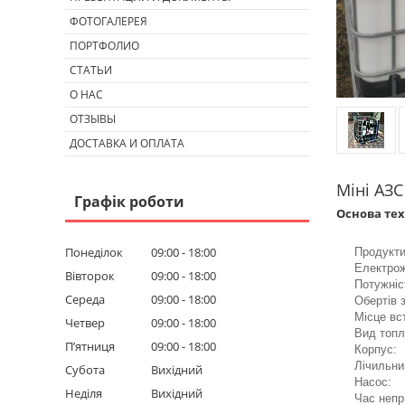
ФОТОГАЛЕРЕЯ
ПОРТФОЛИО
СТАТЬИ
О НАС
ОТЗЫВЫ
ДОСТАВКА И ОПЛАТА
Міні АЗС
Графік роботи
Основа тех
Понеділок
09:00
18:00
Продукти
Електрож
Вівторок
09:00
18:00
Потужніс
Середа
09:00
18:00
Обертів 
Місце вс
Четвер
09:00
18:00
Вид топл
Пʼятниця
09:00
18:00
Корпус: 
Лічильни
Субота
Вихідний
Насос: P
Неділя
Вихідний
Час непр