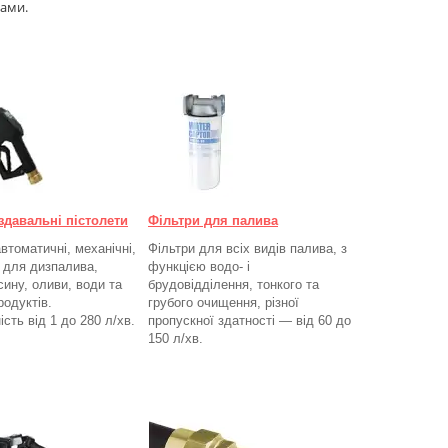
ами.
здавальні пістолети
Фільтри для палива
втоматичні, механічні,
Фільтри для всіх видів палива, з
, для дизпалива,
функцією водо- і
сину, оливи, води та
брудовідділення, тонкого та
родуктів.
грубого очищення, різної
ість від 1 до 280
л/хв.
пропускної здатності — від 60 до
150
л/хв
.