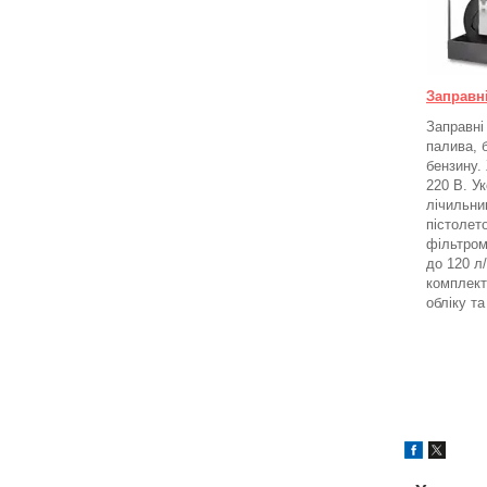
Заправн
Заправні
палива, 
бензину.
220 В.
Ук
лічильни
пістолето
фільтром
до 120 л
комплект
обліку т