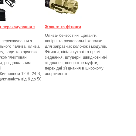
я перекачування з
Жланги та фітинги
Олива- бензостійкі щаланги,
 перекачування з
напірні та роздавальні колодки
льного палива, оливи,
для заправних колонок і модулів.
су, води та харчових
Фітинги, ніпіля кутові та прямі
 укомплектовані
з'єднання, штуцери, швидкознімні
м, роздавальним
з'єднання, поворотне муфти,
і
перехідні з'єднання в широкому
Живленням 12 В, 24 В,
асортименті.
уктивність від 9 до 50