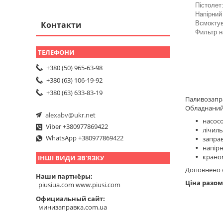
Пістолет
Напірний
Контакти
Всмокту
Фильтр н
+380 (50) 965-63-98
+380 (63) 106-19-92
+380 (63) 633-83-19
Паливозапра
Обладнаний
alexabv@ukr.net
насосо
Viber +380977869422
лічил
WhatsApp +380977869422
заправ
напір
крано
ІНШІ ВИДИ ЗВ'ЯЗКУ
Доповнено 
Наши партнёры
Ціна разом
piusiua.com www.piusi.com
Официальный сайт
минизаправка.com.ua