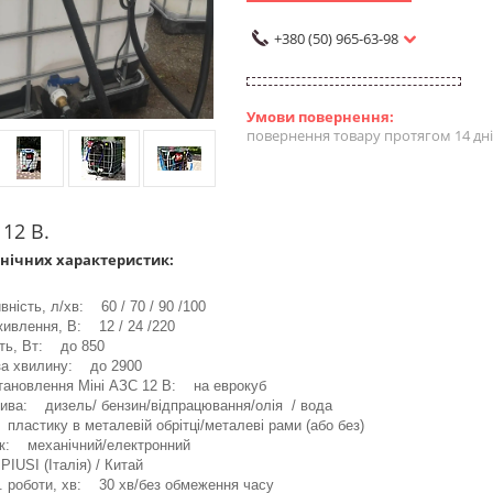
+380 (50) 965-63-98
повернення товару протягом 14 дн
 12 В.
нічних характеристик:
вність, л/хв: 60 / 70 / 90 /100
ивлення, В: 12 / 24 /220
ть, Вт: до 850
за хвилину: до 2900
тановлення Міні АЗС 12 В: на еврокуб
ива: дизель/ бензин/відпрацювання/олія / вода
пластику в металевій обрітці/металеві рами (або без)
к: механічний/електронний
IUSI (Італія) / Китай
. роботи, хв: 30 хв/без обмеження часу