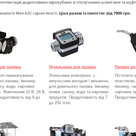
мплектація додатковими єврокубами зі сполучними шлангами та муфт
аналоги Міні АЗС гарної якості.
Ціна разом із ємністю: від 7900 грн.
для палива
Лічильники для палива
Паливо ро
ля перекачування
Лічильники електронні, з
Пістолети а
го палива, бензину,
імпульсним виходом і механічні,
пластикові
асу, води, харчових
для дизельного палива, бензину,
бензину, га
в. Живленням 12 В, 24 В,
оливи, гасину, води та харчових
харчових п
родуктивність від 9 до
продуктів. Продуктивність від 7
Продуктивн
до 250
л/хв.