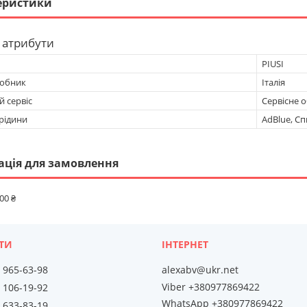
еристики
 атрибути
PIUSI
робник
Італія
 сервіс
Сервісне 
рідини
AdBlue, Сп
ація для замовлення
00 ₴
) 965-63-98
alexabv@ukr.net
Viber +380977869422
) 106-19-92
WhatsApp +380977869422
) 633-83-19