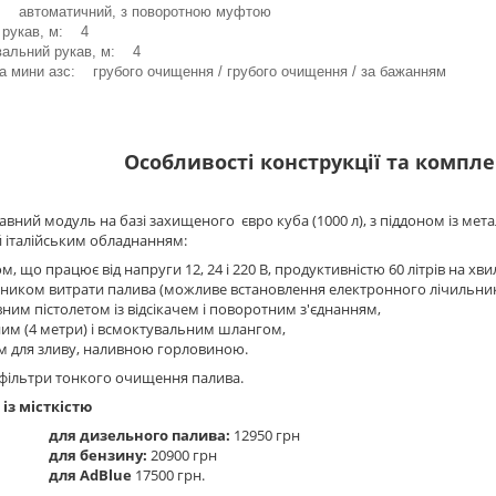
: автоматичний, з поворотною муфтою
 рукав, м: 4
вальний рукав, м: 4
а мини азс: грубого очищення / грубого очищення / за бажанням
Особливості конструкції та комплек
вний модуль на базі захищеного євро куба (1000 л), з піддоном із мет
 італійським обладнанням:
м, що працює від напруги 12, 24 і 220 В, продуктивністю 60 літрів на хвил
ьником витрати палива (можливе встановлення електронного лічильник
ним пістолетом із відсікачем і поворотним з'єднанням,
ним (4 метри) і всмоктувальним шлангом,
м для зливу, наливною горловиною.
фільтри тонкого очищення палива.
 із місткістю
для дизельного палива:
12950 грн
для бензину:
20900 грн
для AdBlue
17500 грн.