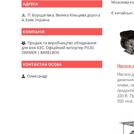
Можлива ко
Є китайські 
П. Борщагівка, Велика Кільцева дорога
4, Київ, Україна
Продаж та виробництво обладнання
для міні АЗС. Офіційний імпортер PIUSI
SWIMER | BARELBOX
Насоси 
Насоси д
Олександр
дизельно
оливи, г
продукті
220 В. П
550 л/хв.