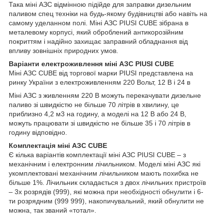
Така міні АЗС відмінною підійде для заправки дизельним
паливом спец техніки на будь-якому будівництві або навіть на
самому уделанном полі. Міні АЗС PIUSI CUBE зібрана в
металевому корпусі, який оброблений антикорозійним
покриттям і надійно захищає заправний обладнання від
впливу зовнішніх природних умов.
Варіанти електроживлення міні АЗС PIUSI CUBE
Міні АЗС CUBE від торгової марки PIUSI представлена на
ринку України з електроживленням 220 Вольт, 12 В і 24 в
Міні АЗС з живленням 220 В можуть перекачувати дизельне
паливо зі швидкістю не більше 70 літрів в хвилину, це
приблизно 4,2 м3 на годину, а моделі на 12 В або 24 В,
можуть працювати зі швидкістю не більше 35 і 70 літрів в
годину відповідно.
Комплектація міні АЗС CUBE
Є кілька варіантів комплектації міні АЗС PIUSI CUBE – з
механічним і електронним лічильником. Моделі міні АЗС які
укомплектовані механічним лічильником мають похибка не
більше 1%. Лічильник складається з двох лічильних пристроїв
– 3х розрядів (999), які можна при необхідності обнулити і 6-
ти розрядним (999 999), накопичувальний, який обнулити не
можна, так званий «тотал».