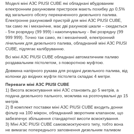
Моделі міні АЗС PIUSI CUBE які обладнані вбудованим
електронним рахунковим пристроєм мають похибку до 0,5%
від загального обсягу перекаченного дизельного палива.
Електронне рахунковий пристрій для міні АЗС PIUSI CUBE,
так само як і механічне, має дві рахункові шкали – скидається
- 5ти розрядну (99 999) і накопичувальну - 8мі розрядну (99
999 999). Точно так само, як і механічний, електронний
лічильник для дизельного палива, обладнаний міні АЗС PIUSI
CUBE, підлягає калібруванню.
Всі міні АЗС PIUSI CUBE обладнані автоматичним паливо
роздавальним пістолетом, з поворотною муфтою.
Довжина напірного рукава для роздачі дизельного палива, від
колонки до вхідних муфти пістолета складає 4 метри.
Переваги міні АЗС PIUSI CUBE
1) Висота всмоктування міні АЗС становить до 5 метрів, а
подача дизельного пального, можлива на розточувальні до 15
метрів.
2) В комплект поставки міні АЗС PIUSI CUBE входить донни
фільтр на 100 мікрон, обладнаний зворотним клапаном, що
забезпечує збільшення стандартної висоти всмоктування.
3) Міні АЗС PIUSI CUBE самовсмоктуючого типу, тобто вона
не вимагає попереднього заповнення дизельним паливом