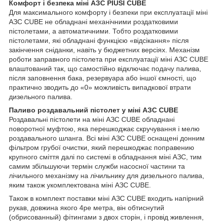
Комфорт і безпека міні АЗС PIUSI CUBE
Для максимального комфорту і безпеки при експлуатації міні
АЗС CUBE не обладнані механічними роздатковими
пістолетами, а автоматичними. Тобто роздатковими
пістолетами, які обладнані функцією «відсікання» після
закінчення сніданки, навіть у бюджетних версіях. Механізм
роботи заправного пістолета при експлуатації міні АЗС CUBE
влаштований так, що самостійно відключає подачу палива,
після заповнення бака, резервуара або іншої ємності, що
практично зводить до «0» можливість випадкової втрати
дизельного палива.
Паливо роздавальний пістолет у міні АЗС CUBE
Роздавальні пістолети на міні АЗС CUBE обладнані
поворотної муфтою, яка перешкоджає скручування і мелю
роздавального шланга. Всі міні АЗС CUBE оснащені донним
фільтром грубої очистки, який перешкоджає поправению
крупного сміття далі по системі в обладнання міні АЗС, тим
самим збільшуючи термін служби насосної частини та
лічильного механізму на лічильнику для дизельного палива,
яким також укомплектована міні АЗС CUBE.
Також в комплект поставки міні АЗС CUBE входить напірний
рукав, довжина якого 4ре метра, він обтиснутий
(обрисованный) фітингами з двох сторін, і провід живлення,