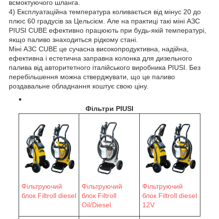
всмоктуючого шланга.
4) Експлуатаційна температура коливається від мінус 20 до
плюс 60 градусів за Цельсієм. Але на практиці такі міні АЗС
PIUSI CUBE ефективно працюють при будь-якій температурі,
якщо паливо знаходиться рідкому стані.
Міні АЗС CUBE це сучасна високопродуктивна, надійна,
ефективна і естетична заправна колонка для дизельного
палива від авторитетного італійського виробника PIUSI. Без
перебільшення можна стверджувати, що це паливо
роздавальне обладнання коштує свою ціну.
Фільтри PIUSI
Фільтруючий
Фільтруючий
Фільтруючий
блок Filtroll diesel
блок Filtroll
блок Filtroll diesel
Oil/Diesel
12V