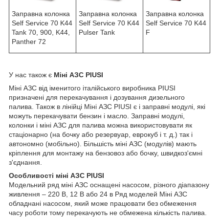
Заправна колонка
Заправна колонка
Заправна колонка
Self Service 70 K44
Self Service 70 K44
Self Service 70 K44
F
Pulser Tank
Tank 70, 900, K44,
Panther 72
У нас також є
Міні АЗС PIUSI
Міні АЗС від іменитого італійського виробника PIUSI
призначені для перекачування і дозування дизельного
палива. Також в лінійці Міні АЗС PIUSI є і заправні модулі, які
можуть перекачувати бензин і масло. Заправні модулі,
колонки і міні АЗС для палива можна використовувати як
стаціонарно (на бочку або резервуар, еврокуб і т. д.) так і
автономно (мобільно). Більшість міні АЗС (модулів) мають
кріплення для монтажу на бензовоз або бочку, швидкоз'ємні
з'єднання.
Особливості міні АЗС PIUSI
Модельний ряд міні АЗС оснащені насосом, різного діапазону
живлення – 220 В, 12 В або 24 в Ряд моделей Міні АЗС
обладнані насосом, який може працювати без обмеження
часу роботи тому перекачують не обмежена кількість палива.