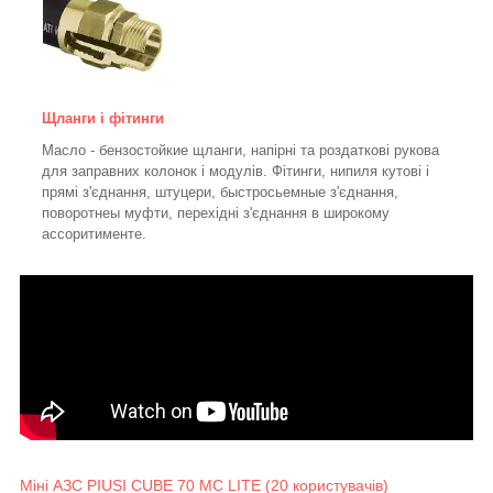
Щланги і фітинги
Масло - бензостойкие щланги, напірні та роздаткові рукова
для заправних колонок і модулів. Фітинги, нипиля кутові і
прямі з'єднання, штуцери, быстросьемные з'єднання,
поворотнеы муфти, перехідні з'єднання в широкому
ассоритименте.
Міні АЗС PIUSI CUBE 70 MC LITE (20 користувачів)