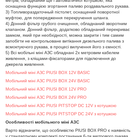
метрів, обладнаний ще і автоматичної котушкою, яка
оснащена функцією згортання паливо роздавального рукава.
3) Топливораздаточный пістолет, оснащений поворотної
муфтою, для попередження перекручення шланга.
4) Донний фільтр грубого очищення, обладнаний зворотним
клапаном. Донний фільтр, додатково обладнаний перекриває
замком, який при необхідності, можна закрити і тим самим
запобігти не контрольоване витікання дизельного палива з
всмоктуючого рукава, в процесі вилучення його з ємності.
5) Всі мобільні міні АЗС обладнані 2х метровим кабелем
живлення, з кліщами-фіксаторами для підключення до
джерела живлення.
Мобільний міні АЗС PIUSI BOX 12V BASIC
Мобільний міні АЗС PIUSI BOX 24V BASIC
Мобільний міні АЗС PIUSI BOX 12V PRO
Мобільний міні АЗС PIUSI BOX 24V PRO
Мобільний міні АЗС PIUSI PITSTOP DC 12V з котушкою
Мобільний міні АЗС PIUSI PITSTOP DC 24V з котушкою
Особливості мобільного міні АЗС
Варто відзначити, що особливістю PIUSI BOX PRO є наявність
у стандартному комплекті постачання 6-ти метрового рукава