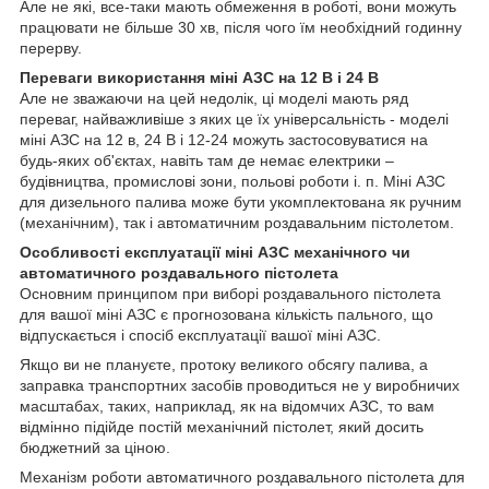
Але не які, все-таки мають обмеження в роботі, вони можуть
працювати не більше 30 хв, після чого їм необхідний годинну
перерву.
Переваги використання міні АЗС на 12 В і 24 В
Але не зважаючи на цей недолік, ці моделі мають ряд
переваг, найважливіше з яких це їх універсальність - моделі
міні АЗС на 12 в, 24 В і 12-24 можуть застосовуватися на
будь-яких об'єктах, навіть там де немає електрики –
будівництва, промислові зони, польові роботи і. п. Міні АЗС
для дизельного палива може бути укомплектована як ручним
(механічним), так і автоматичним роздавальним пістолетом.
Особливості експлуатації міні АЗС механічного чи
автоматичного роздавального пістолета
Основним принципом при виборі роздавального пістолета
для вашої міні АЗС є прогнозована кількість пального, що
відпускається і спосіб експлуатації вашої міні АЗС.
Якщо ви не плануєте, протоку великого обсягу палива, а
заправка транспортних засобів проводиться не у виробничих
масштабах, таких, наприклад, як на відомчих АЗС, то вам
відмінно підійде постій механічний пістолет, який досить
бюджетний за ціною.
Механізм роботи автоматичного роздавального пістолета для