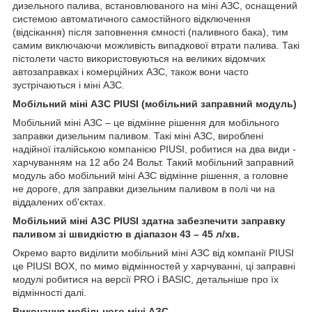
дизельного палива, встановлюваного на міні АЗС, оснащений
системою автоматичного самостійного відключення
(відсікання) після заповнення ємності (паливного бака), тим
самим виключаючи можливість випадкової втрати палива. Такі
пістолети часто використовуються на великих відомчих
автозаправках і комерційних АЗС, також вони часто
зустрічаються і міні АЗС.
Мобільний міні АЗС PIUSI (мобільний заправний модуль)
Мобільний міні АЗС – це відмінне рішення для мобільного
заправки дизельним паливом. Такі міні АЗС, вироблені
надійної італійською компанією PIUSI, робитися на два види -
харчуванням на 12 або 24 Вольт. Такий мобільний заправний
модуль або мобільний міні АЗС відмінне рішення, а головне
не дороге, для заправки дизельним паливом в полі чи на
віддалених об'єктах.
Мобільний міні АЗС PIUSI здатна забезпечити заправку
паливом зі швидкістю в діапазон 43 – 45 л/хв.
Окремо варто виділити мобільний міні АЗС від компанії PIUSI
це PIUSI BOX, по мимо відмінностей у харчуванні, ці заправні
модулі робитися на версії PRO і BASIC, детальніше про їх
відмінності далі.
Виконання мобільного міні АЗС