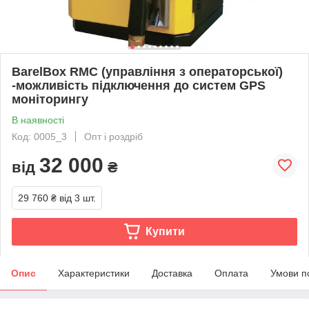
BarelВox RMC (управління з операторської)
-можливість підключення до систем GPS
моніторингу
В наявності
Код: 0005_3
Опт і роздріб
32 000
від
₴
29 760 ₴
від 3 шт.
Купити
Опис
Характеристики
Доставка
Оплата
Умови п