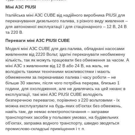
Міні АЗС PIUSI
Італійська міні АЗС CUBE від надійного виробника PIUSI для
перекачування дизельного палива, з різного виду живлення –
для автономної експлуатації і для стаціонарного – 12 В, 24 В
та 220 В.
Переваги міні АЗС PIUSI CUBE
Моделі міні АЗС CUBE для диз.палива, обладнані насосами
живленням від 2220 Вольт, здатні перекачувати необмежену
кількість, так як можуть працювати без обмеження за часом. А
міні АЗС з живленням від 12 В або 24 В, на жаль, не
володіють такими технічними можливостями і мають
обмеженням за перекачиваю палива і часу роботи – не
більше 30 хвилин, після чого потрібна перерва, близько 1
години, для охолодження, але не дивлячись на цей нюанс в
експлуатації, такі міні АЗС PIUSI CUBE володіють
безперечною перевагою, порівняно з 220 вольтовими - їх
можна експлуатувати на будь-яких об'єктах без обмежень,
навіть там, де немає електропостачання – заправки
транспортних засобів у польових умовах, на будівельних
об'єктах, заправка водного транспорту, швидко зводяться
промислово-складські приміщення і т. п.