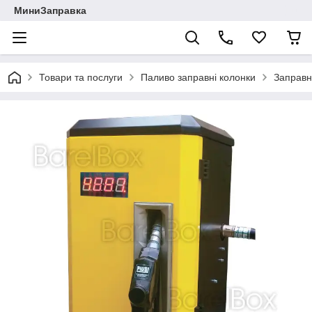
МиниЗаправка
Товари та послуги
Паливо заправні колонки
Заправн