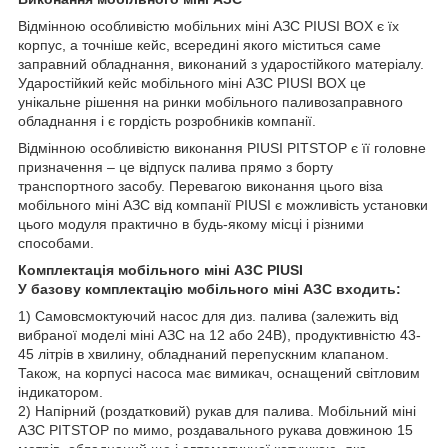
Відмінною особливістю мобільних міні АЗС PIUSI BOX є їх
корпус, а точніше кейс, всередині якого міститься саме
заправний обладнання, виконаний з ударостійкого матеріалу.
Ударостійкий кейс мобільного міні АЗС PIUSI BOX це
унікальне рішення на ринки мобільного паливозаправного
обладнання і є гордість розробників компанії.
Відмінною особливістю виконання PIUSI PITSTOP є її головне
призначення – це відпуск палива прямо з борту
транспортного засобу. Перевагою виконання цього віза
мобільного міні АЗС від компанії PIUSI є можливість установки
цього модуля практично в будь-якому місці і різними
способами.
Комплектація мобільного міні АЗС PIUSI
У базову комплектацію мобільного міні АЗС входить:
1) Самовсмоктуючий насос для диз. палива (залежить від
вибраної моделі міні АЗС на 12 або 24В), продуктивністю 43-
45 літрів в хвилину, обладнаний перепускним клапаном.
Також, на корпусі насоса має вимикач, оснащений світловим
індикатором.
2) Напірний (роздатковий) рукав для палива. Мобільний міні
АЗС PITSTOP по мимо, роздавального рукава довжиною 15