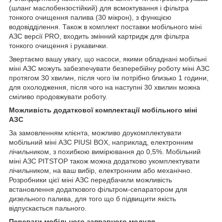
(шланг маслобензостійкий) для всмоктування і фільтра
тонкого очищення палива (30 мікрон), з функцією
водовідділення. Також в комплект поставки мобільного міні
АЗС версії PRO, входить змінний картридж для фільтра
тонкого очищення і рукавички.
Звертаємо вашу увагу, що насоси, якими обладнані мобільні
міні АЗС можуть забезпечувати безперебійну роботу міні АЗС
протягом 30 хвилин, після чого їм потрібно близько 1 години,
для охолодження, після чого на наступні 30 хвилин можна
сміливо продовжувати роботу.
Можливість додаткової комплектації мобільного міні
АЗС
За замовленням клієнта, можливо доукомплектувати
мобільний міні АЗС PIUSI BOX, наприклад, електронним
лічильником, з похибкою вимірювання до 0,5%. Мобільний
міні АЗС PITSTOP також можна додатково укомплектувати
лічильником, на ваш вибір, електронним або механічно.
Розробники цієї міні АЗС передбачили можливість
встановлення додаткового фільтром-сепаратором для
дизельного палива, для того що б підвищити якість
відпускається пального.
Переваги мобільного заправного модуля