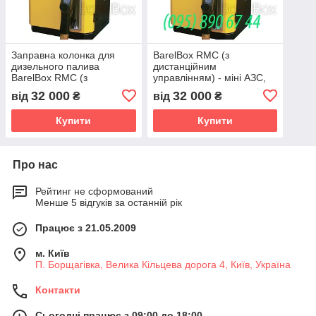
Заправна колонка для
BarelВox RMC (з
дизельного палива
дистанційним
BarelВox RMC (з
управлінням) - міні АЗС,
дистанційним
минизаправка,
32 000
32 000
від
₴
від
₴
управлінням)
паливороздавальні
колонки
Купити
Купити
Про нас
Рейтинг не сформований
Менше 5 відгуків за останній рік
Працює з 21.05.2009
м. Київ
П. Борщагівка, Велика Кільцева дорога 4, Київ, Україна
Контакти
Сьогодні працює з 09:00 до 18:00