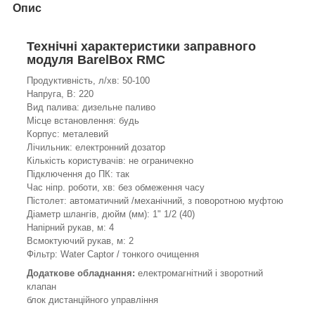
Опис
Технічні характеристики заправного
модуля BarelВox RMC
Продуктивність, л/хв: 50-100
Напруга, В: 220
Вид палива: дизельне паливо
Місце встановлення: будь
Корпус: металевий
Лічильник: електронний дозатор
Кількість користувачів: не ограничекно
Підключення до ПК: так
Час ніпр. роботи, хв: без обмеження часу
Пістолет: автоматичний /механічний, з поворотною муфтою
Діаметр шлангів, дюйм (мм): 1" 1/2 (40)
Напірний рукав, м: 4
Всмоктуючий рукав, м: 2
Фільтр: Water Captor / тонкого очищення
Додаткове обладнання:
електромагнітний і зворотний
клапан
блок дистанційного управління