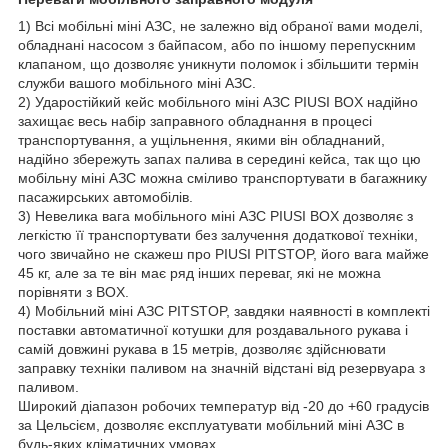
1) Всі мобільні міні АЗС, не залежно від обраної вами моделі,
обладнані насосом з байпасом, або по іншому перепускним
клапаном, що дозволяє уникнути поломок і збільшити термін
служби вашого мобільного міні АЗС.
2) Ударостійкий кейс мобільного міні АЗС PIUSI BOX надійно
захищає весь набір заправного обладнання в процесі
транспортування, а ущільнення, якими він обладнаний,
надійно збережуть запах палива в середині кейса, так що цю
мобільну міні АЗС можна сміливо транспортувати в багажнику
пасажирських автомобілів.
3) Невелика вага мобільного міні АЗС PIUSI BOX дозволяє з
легкістю її транспортувати без залучення додаткової техніки,
чого звичайно не скажеш про PIUSI PITSTOP, його вага майже
45 кг, але за те він має ряд інших переваг, які не можна
порівняти з BOX.
4) Мобільний міні АЗС PITSTOP, завдяки наявності в комплекті
поставки автоматичної котушки для роздавального рукава і
самій довжині рукава в 15 метрів, дозволяє здійснювати
заправку техніки паливом на значній відстані від резервуара з
паливом.
Широкий діапазон робочих температур від -20 до +60 градусів
за Цельсієм, дозволяє експлуатувати мобільний міні АЗС в
будь-яких кліматичних умовах.